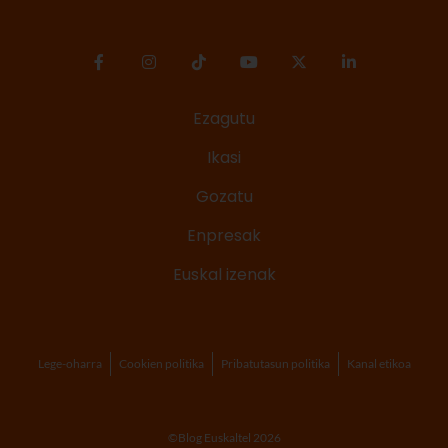
Ezagutu
Ikasi
Gozatu
Enpresak
Euskal izenak
Lege-oharra
Cookien politika
Pribatutasun politika
Kanal etikoa
©Blog Euskaltel 2026