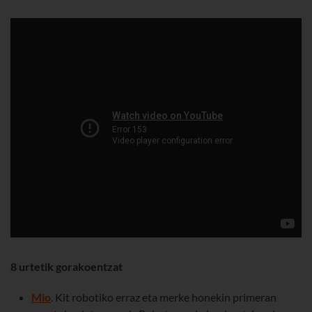
8 urtetik gorakoentzat
Mio
. Kit robotiko erraz eta merke honekin primeran