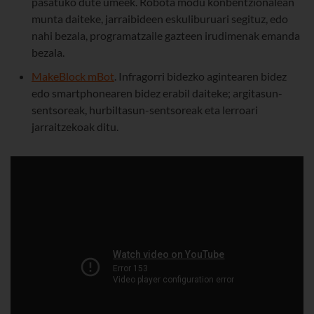
pasatuko dute umeek. Robota modu konbentzionalean
munta daiteke, jarraibideen eskuliburuari segituz, edo
nahi bezala, programatzaile gazteen irudimenak emanda
bezala.
MakeBlock mBot
. Infragorri bidezko agintearen bidez
edo smartphonearen bidez erabil daiteke; argitasun-
sentsoreak, hurbiltasun-sentsoreak eta lerroari
jarraitzekoak ditu.