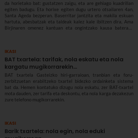
da horietako bat: gustatzen zaigu, eta are gehiago kuadrillan
egiten badugu. Eta horixe egiten dugu urtero otsailaren 4an,
Santa Ageda bezperan. Baserritar jantzita eta makila eskuan
hartuta, abesbatzak eta taldeak kalez kale ibiltzen dira, Ama
Birjinaren omenez kantuan eta ongintzako kausa baterako
dirua biltzen. Santa Agedaren historia kontatuko dizugu hemen,
nola ospatzen den Bilbon eta Euskadiko beste herri batzuetan,
ez dezazun Santa Ageda bezperan huts egin.
IKASI
BAT txartela: tarifak, nola eskatu eta nola
kargatu mugikorrarekin...
BAT txartela Gasteizko hiri-garraioan, tranbian eta foru-
zerbitzuetan erabiltzeko txartel bidezko ordainketa sistema
bat da. Hemen kontatuko dizugu nola eskatu, zer BAT-txartel
mota dauden, zer tarifa eta deskontu, eta nola karga dezakezun
zure telefono mugikorrarekin.
IKASI
Barik txartela: nola egin, nola eduki