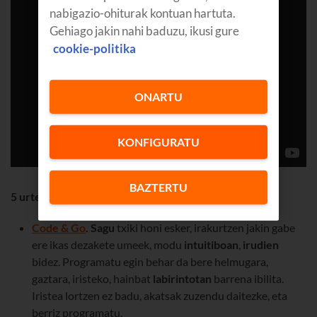
nabigazio-ohiturak kontuan hartuta.
Gehiago jakin nahi baduzu, ikusi gure
cookie-politika
ONARTU
KONFIGURATU
BAZTERTU
5 urtetik gorakoentzat
Code & Go
.
Sagu
txiki honi esker, irakurtzen jakin gabe
ere ikas dezakete umeek, modu
intuitiboan
,
irudien
bidez. Programatu egin behar da bere helmugara,
gaztara, iristeko, hainbat
labirintotan
barrena ibilita.
Iristea lortzen ez badu, akatsak zuzendu daitezke, eta
berriz programatu.