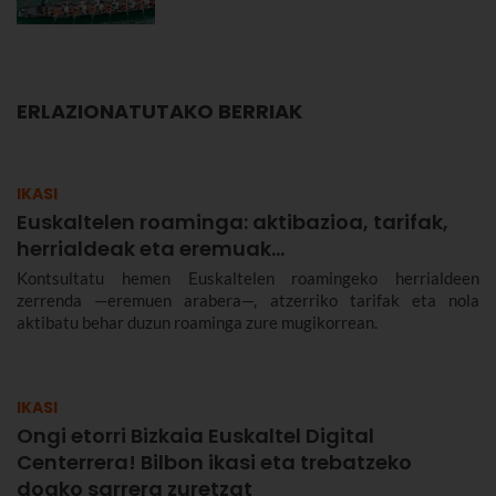
ERLAZIONATUTAKO BERRIAK
IKASI
Euskaltelen roaminga: aktibazioa, tarifak,
herrialdeak eta eremuak…
Kontsultatu hemen Euskaltelen roamingeko herrialdeen
zerrenda —eremuen arabera—, atzerriko tarifak eta nola
aktibatu behar duzun roaminga zure mugikorrean.
IKASI
Ongi etorri Bizkaia Euskaltel Digital
Centerrera! Bilbon ikasi eta trebatzeko
doako sarrera zuretzat