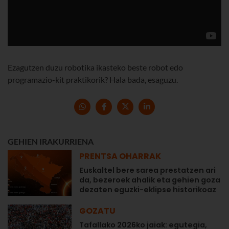
Ezagutzen duzu robotika ikasteko beste robot edo
programazio-kit praktikorik? Hala bada, esaguzu.
GEHIEN IRAKURRIENA
PRENTSA OHARRAK
Euskaltel bere sarea prestatzen ari
da, bezeroek ahalik eta gehien goza
dezaten eguzki-eklipse historikoaz
GOZATU
Tafallako 2026ko jaiak: egutegia,