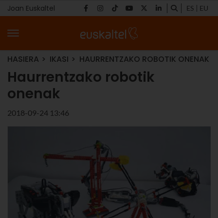
Joan Euskaltel
ES
EU
HASIERA
IKASI
HAURRENTZAKO ROBOTIK ONENAK
Haurrentzako robotik
onenak
2018-09-24 13:46