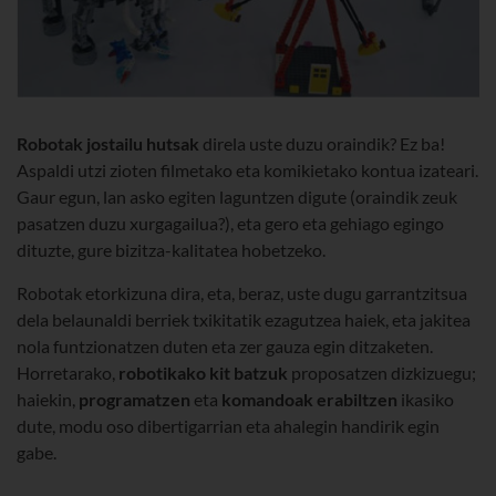
Robotak
jostailu hutsak
direla uste duzu oraindik? Ez ba!
Aspaldi utzi zioten filmetako eta komikietako kontua izateari.
Gaur egun, lan asko egiten laguntzen digute (oraindik zeuk
pasatzen duzu xurgagailua?), eta gero eta gehiago egingo
dituzte, gure bizitza-kalitatea hobetzeko.
Robotak etorkizuna dira, eta, beraz, uste dugu garrantzitsua
dela belaunaldi berriek txikitatik ezagutzea haiek, eta jakitea
nola funtzionatzen duten eta zer gauza egin ditzaketen.
Horretarako,
robotikako kit batzuk
proposatzen dizkizuegu;
haiekin,
programatzen
eta
komandoak erabiltzen
ikasiko
dute, modu oso dibertigarrian eta ahalegin handirik egin
gabe.