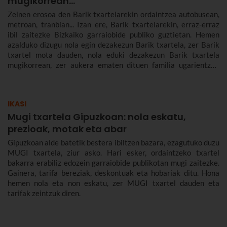
mugikorrean...
Zeinen erosoa den Barik txartelarekin ordaintzea autobusean,
metroan, tranbian... Izan ere, Barik txartelarekin, erraz-erraz
ibil zaitezke Bizkaiko garraiobide publiko guztietan. Hemen
azalduko dizugu nola egin dezakezun Barik txartela, zer Barik
txartel mota dauden, nola eduki dezakezun Barik txartela
mugikorrean, zer aukera ematen dituen familia ugarientzat,
zenbat balio duen, zer tarifa dauden eta askoz gehiago.
IKASI
Mugi txartela Gipuzkoan: nola eskatu,
prezioak, motak eta abar
Gipuzkoan alde batetik bestera ibiltzen bazara, ezagutuko duzu
MUGI txartela, ziur asko. Hari esker, ordaintzeko txartel
bakarra erabiliz edozein garraiobide publikotan mugi zaitezke.
Gainera, tarifa bereziak, deskontuak eta hobariak ditu. Hona
hemen nola eta non eskatu, zer MUGI txartel dauden eta
tarifak zeintzuk diren.