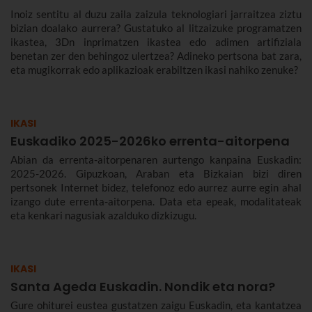
Inoiz sentitu al duzu zaila zaizula teknologiari jarraitzea ziztu
bizian doalako aurrera? Gustatuko al litzaizuke programatzen
ikastea, 3Dn inprimatzen ikastea edo adimen artifiziala
benetan zer den behingoz ulertzea? Adineko pertsona bat zara,
eta mugikorrak edo aplikazioak erabiltzen ikasi nahiko zenuke?
IKASI
Euskadiko 2025-2026ko errenta-aitorpena
Abian da errenta-aitorpenaren aurtengo kanpaina Euskadin:
2025-2026. Gipuzkoan, Araban eta Bizkaian bizi diren
pertsonek Internet bidez, telefonoz edo aurrez aurre egin ahal
izango dute errenta-aitorpena. Data eta epeak, modalitateak
eta kenkari nagusiak azalduko dizkizugu.
IKASI
Santa Ageda Euskadin. Nondik eta nora?
Gure ohiturei eustea gustatzen zaigu Euskadin, eta kantatzea