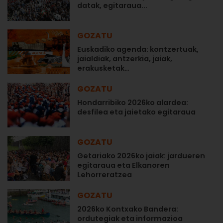
datak, egitaraua...
GOZATU
Euskadiko agenda: kontzertuak,
jaialdiak, antzerkia, jaiak,
erakusketak…
GOZATU
Hondarribiko 2026ko alardea:
desfilea eta jaietako egitaraua
GOZATU
Getariako 2026ko jaiak: jardueren
egitaraua eta Elkanoren
Lehorreratzea
GOZATU
2026ko Kontxako Bandera:
ordutegiak eta informazioa