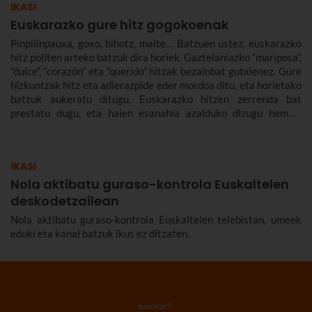
IKASI
Euskarazko gure hitz gogokoenak
Pinpilinpauxa, goxo, bihotz, maite… Batzuen ustez, euskarazko
hitz politen arteko batzuk dira horiek. Gaztelaniazko “mariposa”,
“dulce”, “corazón” eta “querido” hitzak bezainbat gutxienez. Gure
hizkuntzak hitz eta adierazpide eder mordoa ditu, eta horietako
batzuk aukeratu ditugu. Euskarazko hitzen zerrenda bat
prestatu dugu, eta haien esanahia azalduko dizugu hemen.
Euskarazko hitz politak, maitekorrak, bitxiak, oinarrizkoak…
ere bildu ditugu, euskarazko hiztegia zabaltzen lagundu
diezazuten.
IKASI
Nola aktibatu guraso-kontrola Euskaltelen
deskodetzailean
Nola aktibatu guraso-kontrola Euskaltelen telebistan, umeek
eduki eta kanal batzuk ikus ez ditzaten.