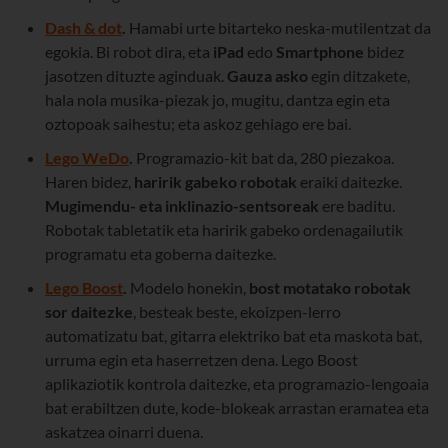
Dash & dot
.
Hamabi urte bitarteko neska-mutilentzat da
egokia. Bi robot dira, eta
iPad
edo
Smartphone
bidez
jasotzen dituzte aginduak.
Gauza asko
egin ditzakete,
hala nola musika-piezak jo, mugitu, dantza egin eta
oztopoak saihestu; eta askoz gehiago ere bai.
Lego WeDo
.
Programazio-kit bat da, 280 piezakoa.
Haren bidez,
haririk gabeko robotak
eraiki daitezke.
Mugimendu- eta inklinazio-sentsoreak
ere baditu.
Robotak tabletatik eta haririk gabeko ordenagailutik
programatu eta goberna daitezke.
Lego Boost
.
Modelo honekin,
bost motatako robotak
sor daitezke
, besteak beste, ekoizpen-lerro
automatizatu bat, gitarra elektriko bat eta maskota bat,
urruma egin eta haserretzen dena. Lego Boost
aplikaziotik kontrola daitezke, eta programazio-lengoaia
bat erabiltzen dute, kode-blokeak arrastan eramatea eta
askatzea oinarri duena.