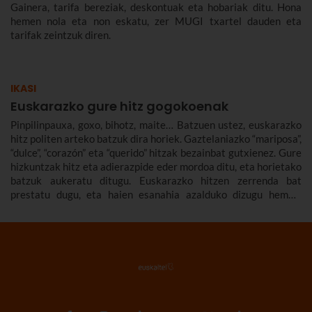
Gainera, tarifa bereziak, deskontuak eta hobariak ditu. Hona
hemen nola eta non eskatu, zer MUGI txartel dauden eta
tarifak zeintzuk diren.
IKASI
Euskarazko gure hitz gogokoenak
Pinpilinpauxa, goxo, bihotz, maite… Batzuen ustez, euskarazko
hitz politen arteko batzuk dira horiek. Gaztelaniazko “mariposa”,
“dulce”, “corazón” eta “querido” hitzak bezainbat gutxienez. Gure
hizkuntzak hitz eta adierazpide eder mordoa ditu, eta horietako
batzuk aukeratu ditugu. Euskarazko hitzen zerrenda bat
prestatu dugu, eta haien esanahia azalduko dizugu hemen.
Euskarazko hitz politak, maitekorrak, bitxiak, oinarrizkoak…
ere bildu ditugu, euskarazko hiztegia zabaltzen lagundu
diezazuten.