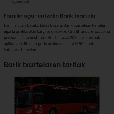
egunetan)
Familia ugarientzako Barik txartela
Familia ugari bateko kidea bazara, Barik txartelean
Familia
ugaria
profilarekin kargatu dezakezu Creditrans zorroa, zeina
pertsonala eta besterenezina baita. % 20ko deskontuak
aplikatzen ditu kategoria orokorrean eta % 50ekoak
kategoria berezian.
Barik txartelaren tarifak