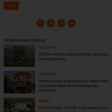
Ocio
GEHIEN IRAKURRIENA
GOZATU
2026ko Bilboko Liburu Azoka: egunak
eta egitaraua
GOZATU
Arratsaldeko plana Bilbon: tabernak
eta diskotekak arratsaldepasa
baterako
IKASI
BAT txartela: tarifak, nola eskatu eta