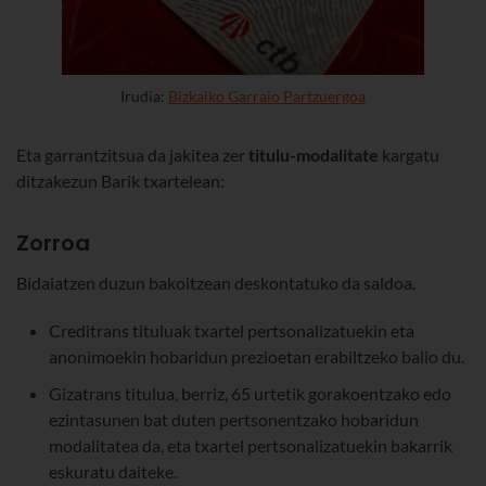
Irudia:
Bizkaiko Garraio Partzuergoa
Eta garrantzitsua da jakitea zer
titulu-modalitate
kargatu
ditzakezun Barik txartelean:
Zorroa
Bidaiatzen duzun bakoitzean deskontatuko da saldoa.
Creditrans tituluak txartel pertsonalizatuekin eta
anonimoekin hobaridun prezioetan erabiltzeko balio du.
Gizatrans titulua, berriz, 65 urtetik gorakoentzako edo
ezintasunen bat duten pertsonentzako hobaridun
modalitatea da, eta txartel pertsonalizatuekin bakarrik
eskuratu daiteke.