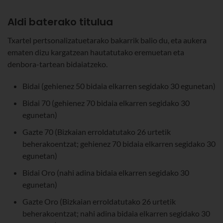
Aldi baterako titulua
Txartel pertsonalizatuetarako bakarrik balio du, eta aukera
ematen dizu kargatzean hautatutako eremuetan eta
denbora-tartean bidaiatzeko.
Bidai (gehienez 50 bidaia elkarren segidako 30 egunetan)
Bidai 70 (gehienez 70 bidaia elkarren segidako 30
egunetan)
Gazte 70 (Bizkaian erroldatutako 26 urtetik
beherakoentzat; gehienez 70 bidaia elkarren segidako 30
egunetan)
Bidai Oro (nahi adina bidaia elkarren segidako 30
egunetan)
Gazte Oro (Bizkaian erroldatutako 26 urtetik
beherakoentzat; nahi adina bidaia elkarren segidako 30