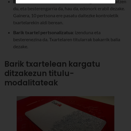
Barik txartel anonimoa
: zorro-txartel gisa funtzionatzen
du, eta besterengarria da, hau da, edonork erabil dezake.
Gainera, 10 pertsona ere pasatu daitezke kontroletik
txartelarekin aldi berean.
Barik txartel pertsonalizatua
: izenduna eta
besterenezina da. Txartelaren titularrak bakarrik balia
dezake.
Barik txartelean kargatu
ditzakezun titulu-
modalitateak