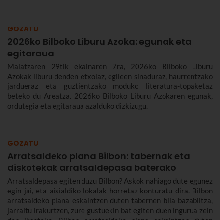
GOZATU
2026ko Bilboko Liburu Azoka: egunak eta
egitaraua
Maiatzaren 29tik ekainaren 7ra, 2026ko Bilboko Liburu
Azokak liburu-denden etxolaz, egileen sinaduraz, haurrentzako
jardueraz eta guztientzako moduko literatura-topaketaz
beteko du Areatza. 2026ko Bilboko Liburu Azokaren egunak,
ordutegia eta egitaraua azalduko dizkizugu.
GOZATU
Arratsaldeko plana Bilbon: tabernak eta
diskotekak arratsaldepasa baterako
Arratsaldepasa egiten duzu Bilbon? Askok nahiago dute egunez
egin jai, eta aisialdiko lokalak horretaz konturatu dira. Bilbon
arratsaldeko plana eskaintzen duten tabernen bila bazabiltza,
jarraitu irakurtzen, zure gustuekin bat egiten duen ingurua zein
den ikasteko. Bilbon arratsaldeko plana eskaintzen duten