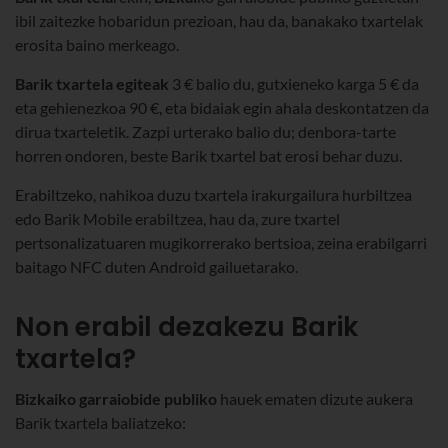
ibil zaitezke hobaridun prezioan, hau da, banakako txartelak
erosita baino merkeago.
Barik txartela egiteak
3 € balio du, gutxieneko karga 5 € da
eta gehienezkoa 90 €, eta bidaiak egin ahala deskontatzen da
dirua txarteletik. Zazpi urterako balio du; denbora-tarte
horren ondoren, beste Barik txartel bat erosi behar duzu.
Erabiltzeko, nahikoa duzu txartela irakurgailura hurbiltzea
edo Barik Mobile erabiltzea, hau da, zure txartel
pertsonalizatuaren mugikorrerako bertsioa, zeina erabilgarri
baitago NFC duten Android gailuetarako.
Non erabil dezakezu Barik
txartela?
Bizkaiko garraiobide publiko
hauek ematen dizute aukera
Barik txartela baliatzeko: