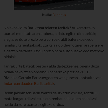
Irudia:
Bilbobus
Nolakoak dira
Barik txartelaren tarifak
? Aukeratutako
txartel-modlitatearen arabera, aldatu egiten dira tarifak;
alegia, ez dute prezio bera zorroak, aldi baterakoak edo
familia ugarientzakoak. Eta garraiobide-motaren arabera ere
aldatzen da tarifa. Ez du prezio bera autobuseko edo metroko
bidaiak.
Tarifak urte batetik bestera alda daitezkeenez, onena duzu
bidaia bakoitzean ordaindu beharreko prezioak CTB-
Bizkaiko Garraio Partzuergoaren webgunean kontsultatzea:
Indarrean dauden Barik tarifak
.
Behin jakinik zer Barik txartel dauzkazun eskura, zer titulu-
mota kargatu ditzakezun eta zenbat balio duen bakoitzak,
heldu da zure txartela egiteko ordua.