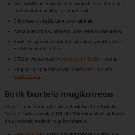
Metro Bilbaon, EuskoTrenen, EuskoTranen, Renfen eta
Feven dauden makina automatikoak.
Bilbobuseko eta Bizkaibuseko kabinak.
Artxandako funikularra eta Larreinetako funikularra.
Barik-en logotipoa daukaten estankoak, kioskoak eta
bestelako denda batzuk.
CTBren webgunea (
www.ctb.eus
),
Nire Barik
atala.
Mugikorra, aplikazio hauen bidez:
Barik NFC
eta
Barik Mobile
.
Barik txartela mugikorrean
Mugikorrean eraman dezakezu
Barik txartela
. Bizkaiko
Garraio Partzuergoak (CTB) NFC teknologiako bi aplikazio
ditu, doakoak, Android mugikorretarako.
Barik
Mobile
aplikaziotik zure informazio guztia ikus