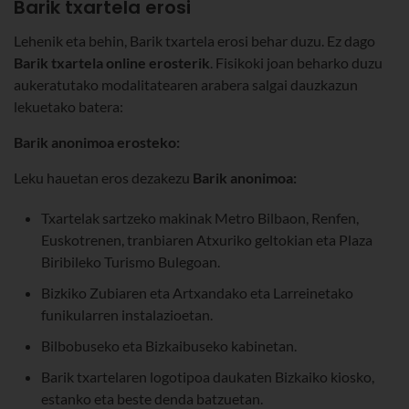
Barik txartela erosi
Lehenik eta behin, Barik txartela erosi behar duzu. Ez dago
Barik txartela online erosterik
. Fisikoki joan beharko duzu
aukeratutako modalitatearen arabera salgai dauzkazun
lekuetako batera:
Barik anonimoa erosteko:
Leku hauetan eros dezakezu
Barik anonimoa:
Txartelak sartzeko makinak Metro Bilbaon, Renfen,
Euskotrenen, tranbiaren Atxuriko geltokian eta Plaza
Biribileko Turismo Bulegoan.
Bizkiko Zubiaren eta Artxandako eta Larreinetako
funikularren instalazioetan.
Bilbobuseko eta Bizkaibuseko kabinetan.
Barik txartelaren logotipoa daukaten Bizkaiko kiosko,
estanko eta beste denda batzuetan.