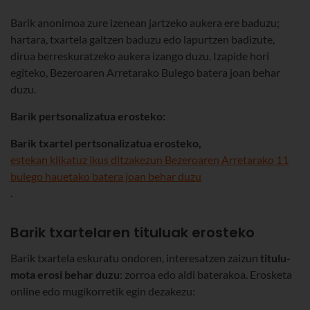
Barik anonimoa zure izenean jartzeko aukera ere baduzu;
hartara, txartela galtzen baduzu edo lapurtzen badizute,
dirua berreskuratzeko aukera izango duzu. Izapide hori
egiteko, Bezeroaren Arretarako Bulego batera joan behar
duzu.
Barik pertsonalizatua erosteko:
Barik txartel pertsonalizatua erosteko,
estekan klikatuz ikus ditzakezun Bezeroaren Arretarako 11
bulego hauetako batera joan behar duzu
.
Barik txartelaren tituluak erosteko
Barik txartela eskuratu ondoren, interesatzen zaizun
titulu-
mota erosi behar duzu
: zorroa edo aldi baterakoa. Erosketa
online edo mugikorretik egin dezakezu: