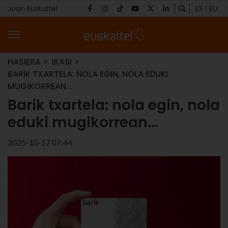
Joan Euskaltel
ES
EU
HASIERA
IKASI
BARIK TXARTELA: NOLA EGIN, NOLA EDUKI
MUGIKORREAN...
Barik txartela: nola egin, nola
eduki mugikorrean...
2025-10-17 07:44