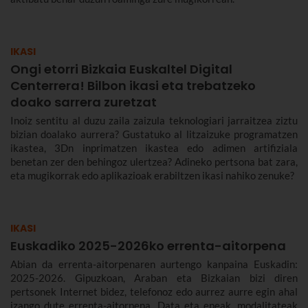
IKASI
Ongi etorri Bizkaia Euskaltel Digital
Centerrera! Bilbon ikasi eta trebatzeko
doako sarrera zuretzat
Inoiz sentitu al duzu zaila zaizula teknologiari jarraitzea ziztu
bizian doalako aurrera? Gustatuko al litzaizuke programatzen
ikastea, 3Dn inprimatzen ikastea edo adimen artifiziala
benetan zer den behingoz ulertzea? Adineko pertsona bat zara,
eta mugikorrak edo aplikazioak erabiltzen ikasi nahiko zenuke?
IKASI
Euskadiko 2025-2026ko errenta-aitorpena
Abian da errenta-aitorpenaren aurtengo kanpaina Euskadin:
2025-2026. Gipuzkoan, Araban eta Bizkaian bizi diren
pertsonek Internet bidez, telefonoz edo aurrez aurre egin ahal
izango dute errenta-aitorpena. Data eta epeak, modalitateak