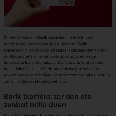
Zeinen erosoa den
Barik
txartela
rekin ordaintzea
autobusean, metroan, tranbian... Izan ere,
Barik
txartela
rekin, erraz-erraz ibil zaitezke Bizkaiko garraiobide
publiko guztietan. Hemen azalduko dizugu
nola egin
dezakezun
Barik txartela
, zer
Barik txartel mota
dauden,
nola eduki dezakezun
Barik txartela mugikorrean
, zer
aukera ematen dituen familia ugarientzat, zenbat balio duen,
zer tarifa dauden eta askoz gehiago.
Barik txartela: zer den eta
zenbat balio duen
Barik
txartela
rekin,
Bizkai
ko garraiobide publiko guztietan