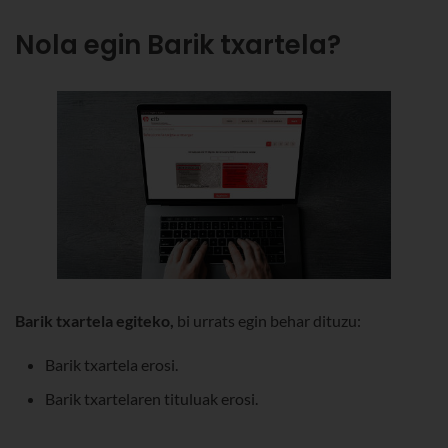
Nola egin Barik txartela?
Barik txartela egiteko,
bi urrats egin behar dituzu:
Barik txartela erosi.
Barik txartelaren tituluak erosi.