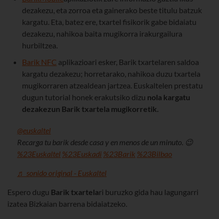
dezakezu, eta zorroa eta gainerako beste titulu batzuk
kargatu. Eta, batez ere, txartel fisikorik gabe bidaiatu
dezakezu, nahikoa baita mugikorra irakurgailura
hurbiltzea.
Barik NFC
aplikazioari esker, Barik txartelaren saldoa
kargatu dezakezu; horretarako, nahikoa duzu txartela
mugikorraren atzealdean jartzea. Euskaltelen prestatu
dugun tutorial honek erakutsiko dizu
nola kargatu
dezakezun
Barik txartela mugikorretik.
@euskaltel
Recarga tu barik desde casa y en menos de un minuto. 😉
%23Euskaltel
%23Euskadi
%23Barik
%23Bilbao
♬ sonido original - Euskaltel
Espero dugu
Barik
txartela
ri buruzko gida hau lagungarri
izatea Bizkaian barrena bidaiatzeko.