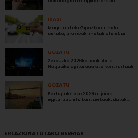
nola kargatu mugikorrarekin...
IKASI
Mugi txartela Gipuzkoan: nola
eskatu, prezioak, motak eta abar
GOZATU
Zarauzko 2026ko jaiak: Aste
Nagusiko egitaraua eta kontzertuak
GOZATU
Portugaleteko 2026ko jaiak:
egitaraua eta kontzertuak, datak...
ERLAZIONATUTAKO BERRIAK