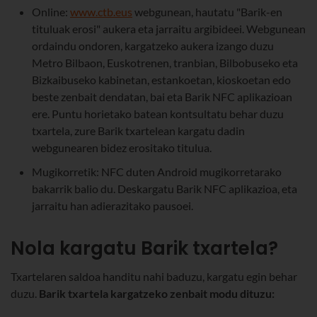
Online:
www.ctb.eus
webgunean, hautatu "Barik-en
tituluak erosi" aukera eta jarraitu argibideei. Webgunean
ordaindu ondoren, kargatzeko aukera izango duzu
Metro Bilbaon, Euskotrenen, tranbian, Bilbobuseko eta
Bizkaibuseko kabinetan, estankoetan, kioskoetan edo
beste zenbait dendatan, bai eta Barik NFC aplikazioan
ere. Puntu horietako batean kontsultatu behar duzu
txartela, zure Barik txartelean kargatu dadin
webgunearen bidez erositako titulua.
Mugikorretik: NFC duten Android mugikorretarako
bakarrik balio du. Deskargatu Barik NFC aplikazioa, eta
jarraitu han adierazitako pausoei.
Nola kargatu Barik txartela?
Txartelaren saldoa handitu nahi baduzu, kargatu egin behar
duzu.
Barik txartela kargatzeko zenbait modu dituzu: