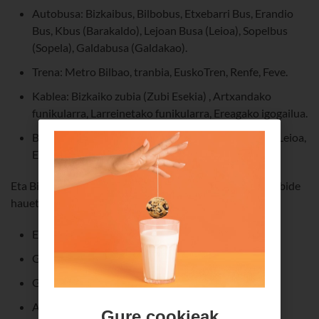
Autobusa: Bizkaibus, Bilbobus, Etxebarri Bus, Erandio
Bus, Kbus (Barakaldo), Lejoan Busa (Leioa), Sopelbus
(Sopela), Galdabusa (Galdakao).
Trena: Metro Bilbao, tranbia, EuskoTren, Renfe, Feve.
Kablea: Bizkaiko zubia (Zubi Esekia) , Artxandako
funikularra, Larreinetako funikularra, Ereagako igogailua.
Beste zerbitzu batzuk: Portugaleteko txalupak eta Leioa,
Etxebarri, Ibarbengoa eta BECeko aparkalekuak.
Eta Bizkaitik kanpo ere erabil daiteke Barik? Bai, garraiobide
hauetan:
Euskotren (Bilbo-Donostia-Hendaia ibilbidea).
Gasteizko tranbia.
Gasteizko hiriko autobusak.
Alavabusen eta Transporte Comarcalen lineak.
Gure cookieak