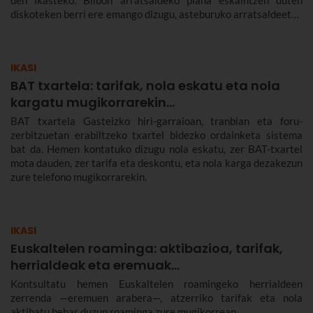
diskoteken berri ere emango dizugu, asteburuko arratsaldeetan
antolatzen dituzten jai tematikoetan dantza egitera atera
zaitezen. Hemen aurkituko duzu Bilbon arratsaldeko plana
egiteko behar duzun guztia.
IKASI
BAT txartela: tarifak, nola eskatu eta nola
kargatu mugikorrarekin...
BAT txartela Gasteizko hiri-garraioan, tranbian eta foru-
zerbitzuetan erabiltzeko txartel bidezko ordainketa sistema
bat da. Hemen kontatuko dizugu nola eskatu, zer BAT-txartel
mota dauden, zer tarifa eta deskontu, eta nola karga dezakezun
zure telefono mugikorrarekin.
IKASI
Euskaltelen roaminga: aktibazioa, tarifak,
herrialdeak eta eremuak…
Kontsultatu hemen Euskaltelen roamingeko herrialdeen
zerrenda —eremuen arabera—, atzerriko tarifak eta nola
aktibatu behar duzun roaminga zure mugikorrean.