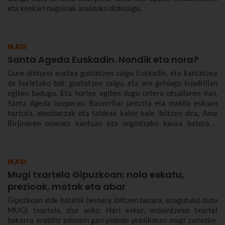
eta kenkari nagusiak azalduko dizkizugu.
IKASI
Santa Ageda Euskadin. Nondik eta nora?
Gure ohiturei eustea gustatzen zaigu Euskadin, eta kantatzea
da horietako bat: gustatzen zaigu, eta are gehiago kuadrillan
egiten badugu. Eta horixe egiten dugu urtero otsailaren 4an,
Santa Ageda bezperan. Baserritar jantzita eta makila eskuan
hartuta, abesbatzak eta taldeak kalez kale ibiltzen dira, Ama
Birjinaren omenez kantuan eta ongintzako kausa baterako
dirua biltzen. Santa Agedaren historia kontatuko dizugu hemen,
nola ospatzen den Bilbon eta Euskadiko beste herri batzuetan,
ez dezazun Santa Ageda bezperan huts egin.
IKASI
Mugi txartela Gipuzkoan: nola eskatu,
prezioak, motak eta abar
Gipuzkoan alde batetik bestera ibiltzen bazara, ezagutuko duzu
MUGI txartela, ziur asko. Hari esker, ordaintzeko txartel
bakarra erabiliz edozein garraiobide publikotan mugi zaitezke.