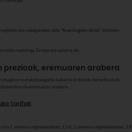
z egiteko eta nabigatzeko, edo “Roamingeko deiak” deitzeko
u orain roaminga. Erraza eta azkarra da.
n prezioak, eremuaren arabera
tan mugikorra erabiltzeagatik bakarrik ordaindu beharko duzu
 desberdina da eremuaren arabera.
ko tarifak
:
 eta 1. eremura egindakoetan; 1,5 €, 2. eremura egindakoetan; 2 €