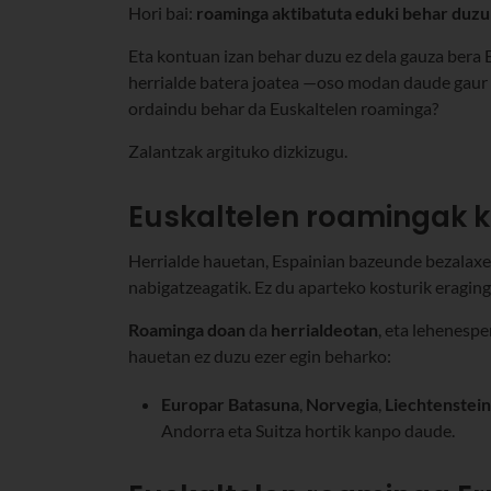
Hori bai:
roaminga aktibatuta eduki behar duzu
Eta kontuan izan behar duzu ez dela gauza bera 
herrialde batera joatea —oso modan daude gaur 
ordaindu behar da Euskaltelen roaminga?
Zalantzak argituko dizkizugu.
Euskaltelen roamingak k
Herrialde hauetan, Espainian bazeunde bezalaxe
nabigatzeagatik. Ez du aparteko kosturik eraging
Roaminga doan
da
herrialdeotan
, eta lehenesp
hauetan ez duzu ezer egin beharko:
Europar Batasuna
,
Norvegia
,
Liechtenstein
Andorra eta Suitza hortik kanpo daude.