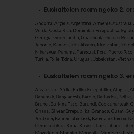
Euskaltelen roamingeko 2. e
Andorra, Argelia, Argentina, Armenia, Australia, 
Verde, Costa Rica, Dominikar Errepublika, Egipto,
Georgia, Groenlandia, Guatemala, Guinea Bissau,
Japonia, Kanada, Kazakhstan, Kirgizistan, Kolo
Nikaragua, Panama, Paraguai, Peru, Puerto Rico, Se
Turkia, Txile, Txina, Uruguai, Uzbekistan, Vietna
Euskaltelen roamingeko 3. e
Afganistan, Afrika Erdiko Errepublika, Aingira, 
Bahamak, Bangladesh, Barein, Barbados, Belize, 
Brunei, Burkina Faso, Burundi, Cook uharteak, Cu
Ghana, Ginear Errepublika, Granada, Guam, Guyan
Jordania, Kaiman uharteak, Kaledonia Berria, 
Demokratikoa, Kuba, Kuwait, Laos, Libano, Liber
Mazedonia, Monako, Mongolia, Montserrat, Moza