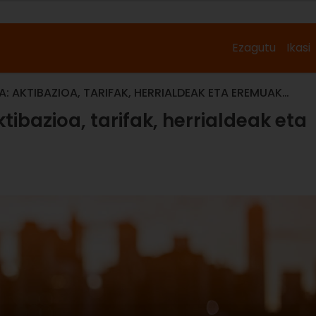
Ezagutu
Ikasi
: AKTIBAZIOA, TARIFAK, HERRIALDEAK ETA EREMUAK…
ibazioa, tarifak, herrialdeak eta