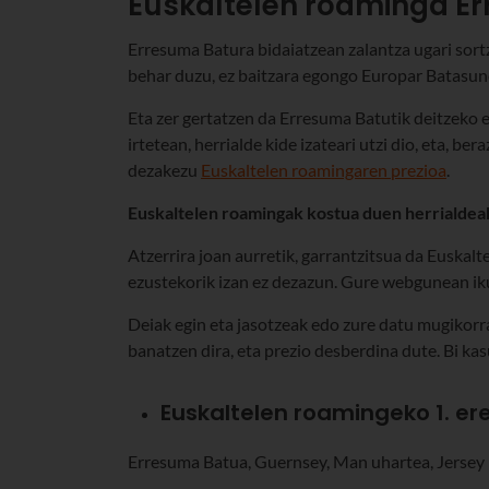
Euskaltelen roaminga E
Erresuma Batura bidaiatzean zalantza ugari sortz
behar duzu, ez baitzara egongo Europar Batasun
Eta zer gertatzen da Erresuma Batutik deitzeko
irtetean, herrialde kide izateari utzi dio, eta, bera
dezakezu
Euskaltelen roamingaren prezioa
.
Euskaltelen roamingak kostua duen herrialdea
Atzerrira joan aurretik, garrantzitsua da Euskal
ezustekorik izan ez dezazun. Gure webgunean i
Deiak egin eta jasotzeak edo zure datu mugikorr
banatzen dira, eta prezio desberdina dute. Bi k
Euskaltelen roamingeko 1. e
Erresuma Batua, Guernsey, Man uhartea, Jersey