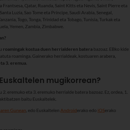
a Frantsesa, Qatar, Ruanda, Saint Kitts eta Nevis, Saint Pierre eta
anta Luzia, Sao Tome eta Príncipe, Saudi Arabia, Senegal,
Tanzania, Togo, Tonga, Trinidad eta Tobago, Tunisia, Turkak eta
uela, Yemen, Zambia, Zimbabwe.
an?
zu
roamingak kostua duen herrialderen batera
bazoaz.
EBko kide
atuta roaminga. Gainerako herrialdeak, kostuaren arabera,
eta 3. eremua
.
 Euskaltelen mugikorrean?
 2. eremuko eta 3. eremuko herrialde batera bazoaz. Ez, ordea, 1.
ktibatzen baitu Euskaltelek.
oaren Gunean
, edo Euskaltelen
Android
erako edo
iOS
erako
un roaminga.