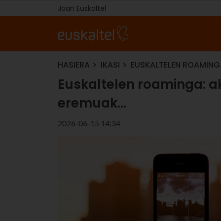
Joan Euskaltel
HASIERA
IKASI
EUSKALTELEN ROAMINGA
Euskaltelen roaminga: akt
eremuak…
2026-06-15 14:34