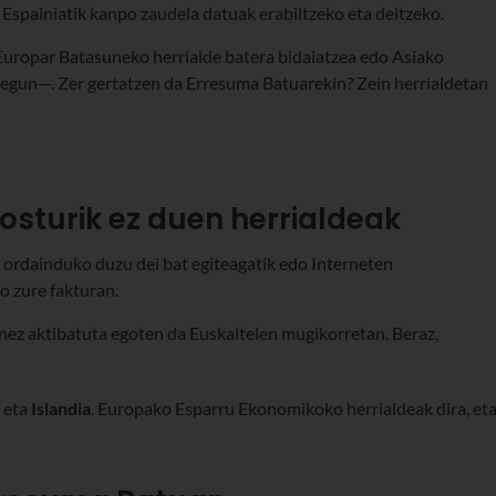
Espainiatik kanpo zaudela datuak erabiltzeko eta deitzeko.
Europar Batasuneko herrialde batera bidaiatzea edo Asiako
egun—. Zer gertatzen da Erresuma Batuarekin? Zein herrialdetan
osturik ez duen herrialdeak
 ordainduko duzu dei bat egiteagatik edo Interneten
o zure fakturan.
enez aktibatuta egoten da Euskaltelen mugikorretan. Beraz,
eta
Islandia
. Europako Esparru Ekonomikoko herrialdeak dira, et