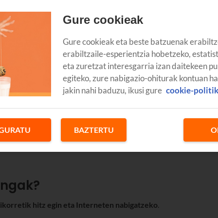
Gure cookieak
Gure cookieak eta beste batzuenak erabiltz
erabiltzaile-esperientzia hobetzeko, estatis
eta zuretzat interesgarria izan daitekeen pu
ian erabiltzeko? Lehenik eta behin, jakin behar duzu bidaiatzen ar
egiteko, zure nabigazio-ohiturak kontuan h
o Interneten nabigatzeak— kosturik ba ote duen. Zauden tokian
jakin nahi baduzu, ikusi gure
cookie-politi
skaltelen roamingaren tarifak, eta aktibatu roaminga zure
rrialdeen zerrenda —eremuen arabera—
,
atzerriko tarifak
eta
GURATU
BAZTERTU
O
orrean.
ingak?
korretik hitz egin eta Interneten nabigatzeko
.