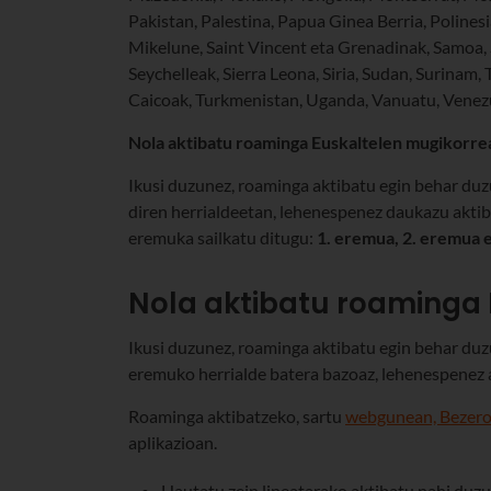
Pakistan, Palestina, Papua Ginea Berria, Polinesi
Mikelune, Saint Vincent eta Grenadinak, Samoa, S
Seychelleak, Sierra Leona, Siria, Sudan, Surinam, 
Caicoak, Turkmenistan, Uganda, Vanuatu, Venez
Nola aktibatu roaminga Euskaltelen mugikorre
Ikusi duzunez, roaminga aktibatu egin behar du
diren herrialdeetan, lehenespenez daukazu aktib
eremuka sailkatu ditugu:
1. eremua, 2. eremua 
Nola aktibatu roaminga
Ikusi duzunez, roaminga aktibatu egin behar duzu
eremuko herrialde batera bazoaz, lehenespenez a
Roaminga aktibatzeko, sartu
webgunean, Bezer
aplikazioan.
Hautatu zein lineatarako aktibatu nahi duz