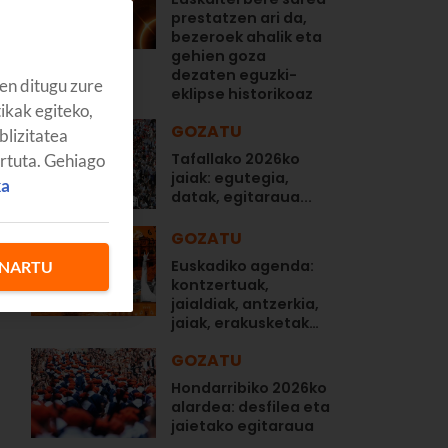
prestatzen ari da,
bezeroek ahalik eta
gehien goza
dezaten eguzki-
en ditugu zure
eklipse historikoaz
tikak egiteko,
GOZATU
blizitatea
i
Tafallako 2026ko
artuta. Gehiago
jaiak: egutegia,
ka
datak, egitaraua...
GOZATU
Euskadiko agenda:
NARTU
kontzertuak,
jaialdiak, antzerkia,
jaiak, erakusketak…
GOZATU
Hondarribiko 2026ko
alardea: desfilea eta
jaietako egitaraua