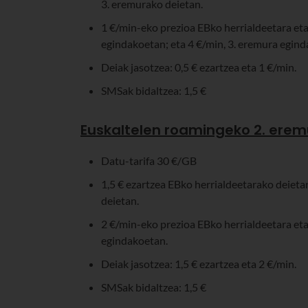
3. eremurako deietan.
1 €/min-eko prezioa EBko herrialdeetara eta
egindakoetan; eta 4 €/min, 3. eremura egind
Deiak jasotzea: 0,5 € ezartzea eta 1 €/min.
SMSak bidaltzea: 1,5 €
Euskaltelen roamingeko 2. erem
Datu-tarifa 30 €/GB
1,5 € ezartzea EBko herrialdeetarako deieta
deietan.
2 €/min-eko prezioa EBko herrialdeetara eta
egindakoetan.
Deiak jasotzea: 1,5 € ezartzea eta 2 €/min.
SMSak bidaltzea: 1,5 €