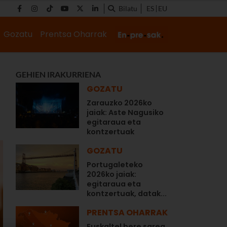
Bilatu
ES
EU
Gozatu
Prentsa Oharrak
GEHIEN IRAKURRIENA
GOZATU
Zarauzko 2026ko
jaiak: Aste Nagusiko
egitaraua eta
kontzertuak
GOZATU
Portugaleteko
2026ko jaiak:
egitaraua eta
kontzertuak, datak...
PRENTSA OHARRAK
Euskaltel bere sarea