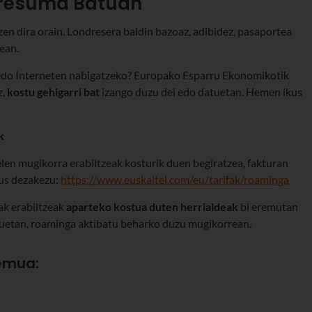
rresuma Batuan
en dira orain. Londresera baldin bazoaz, adibidez, pasaportea
ean.
 edo Interneten nabigatzeko? Europako Esparru Ekonomikotik
z,
kostu gehigarri bat
izango duzu dei edo datuetan. Hemen ikus
k
telen mugikorra erabiltzeak kosturik duen begiratzea, fakturan
kus dezakezu:
https://www.euskaltel.com/eu/tarifak/roaminga
ak erabiltzeak
aparteko kostua duten herrialdeak
bi eremutan
asuetan, roaminga aktibatu beharko duzu mugikorrean.
remua: