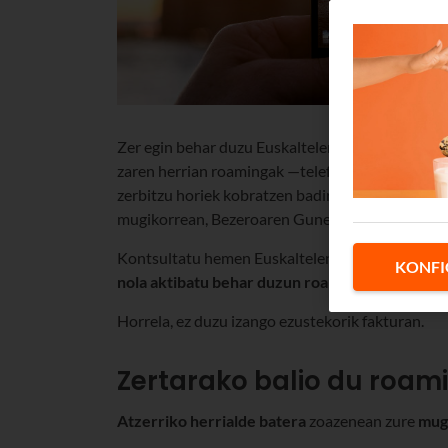
Zer egin behar duzu Euskaltelen mugikorra atzerr
zaren herrian roamingak —telefonoz deitzeak ed
zerbitzu horiek kobratzen badira, kontsultatu Eu
mugikorrean, Bezeroaren Gunetik.
Kontsultatu hemen Euskaltelen
roamingeko
he
KONFI
nola aktibatu behar duzun roaminga
zure mugik
Horrela, ez duzu izango ezustekorik fakturan.
Zertarako balio du roam
Atzerriko herrialde batera
zoazenean zure
mugi