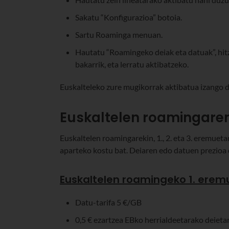
Sakatu “Konfigurazioa” botoia.
Sartu Roaminga menuan.
Hautatu “Roamingeko deiak eta datuak”, hit
bakarrik, eta lerratu aktibatzeko.
Euskalteleko zure mugikorrak aktibatua izango d
Euskaltelen roamingare
Euskaltelen roamingarekin, 1., 2. eta 3. eremue
aparteko kostu bat. Deiaren edo datuen prezioa
Euskaltelen roamingeko 1. eremu
Datu-tarifa 5 €/GB
0,5 € ezartzea EBko herrialdeetarako deietan