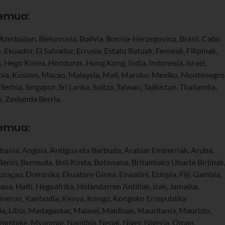
remua:
Azerbaijan, Bielorrusia, Bolivia, Bosnia-Herzegovina, Brasil, Cabo
 Ekuador, El Salvador, Errusia, Estatu Batuak, Feroeak, Filipinak,
 Hego Korea, Honduras, Hong Kong, India, Indonesia, Israel,
nbia, Kosovo, Macao, Malaysia, Mali, Maroko, Mexiko, Montenegro
rbia, Singapur, Sri Lanka, Suitza, Taiwan, Tajikistan, Thailandia,
m, Zeelanda Berria.
remua
:
Albania, Angola, Antigua eta Barbuda, Arabiar Emirerriak, Aruba,
Benin, Bermuda, Boli Kosta, Botswana, Britainiako Uharte Birjinak
raçao, Dominika, Ekuatore Ginea, Eswatini, Etiopia, Fiji, Gambia,
a, Haiti, Hegoafrika, Holandarren Antillak, Irak, Jamaika,
Kamerun, Kanbodia, Kenya, Kongo, Kongoko Errepublika
ia, Libia, Madagaskar, Malawi, Maldivak, Mauritania, Maurizio,
mbike, Myanmar, Namibia, Nepal, Niger, Nigeria, Oman,