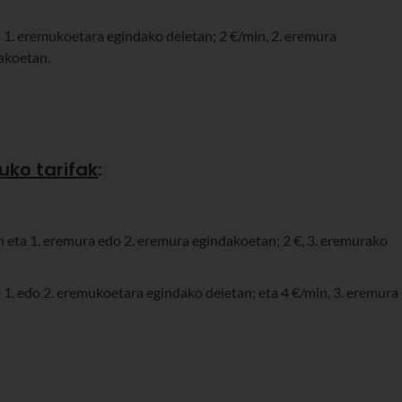
 1. eremukoetara egindako deietan; 2 €/min, 2. eremura
akoetan.
uko tarifak
:
n eta 1. eremura edo 2. eremura egindakoetan; 2 €, 3. eremurako
 1. edo 2. eremukoetara egindako deietan; eta 4 €/min, 3. eremura