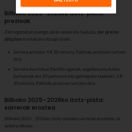
Bilboko 2025–2026ko izotz-pista:
prezioak
Zein egunetan joango zaren aukeratu baduzu,
zer prezio
dituzten
kontatuko dizugu orain.
Sarrera arrunta: 4 € 30 minutu. Patinak prezioan sartzen
dira.
Sarrera murriztua (familia ugariak, ezgaitasuna duten
pertsonak eta 20 pertsona edo gehiagoko taldeak): 3 €
30 minutu. Patinak prezioan sartzen dira.
Bilboko 2025–2026ko izotz-pista:
sarrerak erostea
Bilboko 2025 - 2026ko izotz-pistako sarrerak erosteko, bi
aukera dituzu: