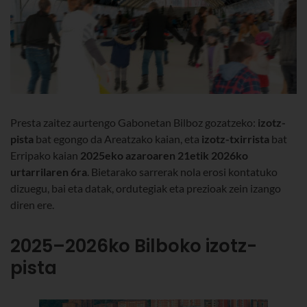
Presta zaitez aurtengo Gabonetan Bilboz gozatzeko:
izotz-
pista
bat egongo da Areatzako kaian, eta
izotz-txirrista
bat
Erripako kaian
2025eko azaroaren 21etik 2026ko
urtarrilaren 6ra
. Bietarako sarrerak nola erosi kontatuko
dizuegu, bai eta datak, ordutegiak eta prezioak zein izango
diren ere.
2025–2026ko Bilboko izotz-
pista