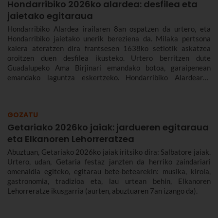
Hondarribiko 2026ko alardea: desfilea eta
jaietako egitaraua
Hondarribiko Alardea irailaren 8an ospatzen da urtero, eta
Hondarribiko jaietako unerik bereziena da. Milaka pertsona
kalera ateratzen dira frantsesen 1638ko setiotik askatzea
oroitzen duen desfilea ikusteko. Urtero berritzen dute
Guadalupeko Ama Birjinari emandako botoa, garaipenean
emandako laguntza eskertzeko. Hondarribiko Alardearen
jatorriari eta desfileari buruz, eta Hondarribiko jaien 2026ko
egitarauari buruz gehiago kontatuko dizugu. Gogoan hartu,
jaiak irailaren 4tik 10era dira eta.
GOZATU
Getariako 2026ko jaiak: jardueren egitaraua
eta Elkanoren Lehorreratzea
Abuztuan, Getariako 2026ko jaiak iritsiko dira: Salbatore jaiak.
Urtero, udan, Getaria festaz janzten da herriko zaindariari
omenaldia egiteko, egitarau bete-betearekin: musika, kirola,
gastronomia, tradizioa eta, lau urtean behin, Elkanoren
Lehorreratze ikusgarria (aurten, abuztuaren 7an izango da).