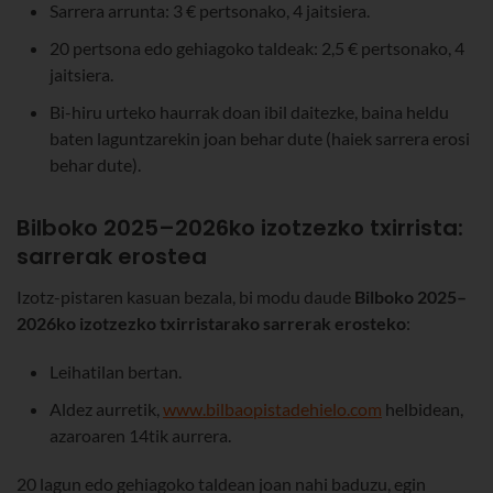
Sarrera arrunta: 3 € pertsonako, 4 jaitsiera.
20 pertsona edo gehiagoko taldeak: 2,5 € pertsonako, 4
jaitsiera.
Bi-hiru urteko haurrak doan ibil daitezke, baina heldu
baten laguntzarekin joan behar dute (haiek sarrera erosi
behar dute).
Bilboko 2025–2026ko izotzezko txirrista:
sarrerak erostea
Izotz-pistaren kasuan bezala, bi modu daude
Bilboko 2025–
2026ko izotzezko txirristarako sarrerak erosteko
:
Leihatilan bertan.
Aldez aurretik,
www.bilbaopistadehielo.com
helbidean,
azaroaren 14tik aurrera.
20 lagun edo gehiagoko taldean joan nahi baduzu, egin