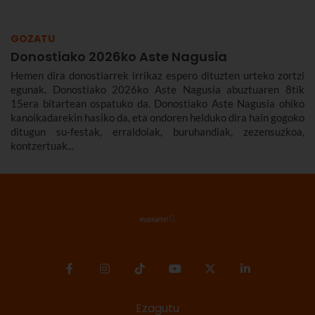
GOZATU
Donostiako 2026ko Aste Nagusia
Hemen dira donostiarrek irrikaz espero dituzten urteko zortzi
egunak. Donostiako 2026ko Aste Nagusia abuztuaren 8tik
15era bitartean ospatuko da. Donostiako Aste Nagusia ohiko
kanoikadarekin hasiko da, eta ondoren helduko dira hain gogoko
ditugun su-festak, erraldoiak, buruhandiak, zezensuzkoa,
kontzertuak...
Ezagutu