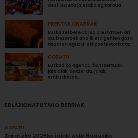
desfilea eta jaietako egitaraua
PRENTSA OHARRAK
Euskaltel bere sarea prestatzen ari
da, bezeroek ahalik eta gehien goza
dezaten eguzki-eklipse historikoaz
GOZATU
Euskadiko agenda: kontzertuak,
jaialdiak, antzerkia, jaiak,
erakusketak…
ERLAZIONATUTAKO BERRIAK
GOZATU
Zarauzko 2026ko jaiak: Aste Nagusiko