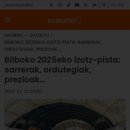
Joan Euskaltel
ES
EU
HASIERA
GOZATU
BILBOKO 2025EKO IZOTZ-PISTA: SARRERAK,
ORDUTEGIAK, PREZIOAK…
Bilboko 2025eko izotz-pista:
sarrerak, ordutegiak,
prezioak…
2025-11-12 14:00