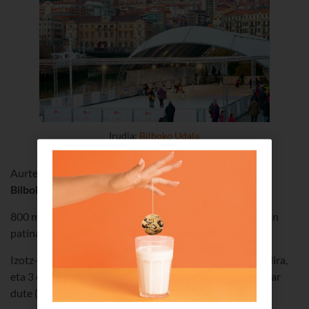
Irudia:
Bilboko Udala
Aurten ere, dibertsiorik ez da faltako
Areatzako kaian
,
Bilboko 2025eko izotz-pistarekin
.
800 metro karratuko izotz-pista ekologiko baten gainean
patinatu ahal izango duzu (erdia baino gehiago estalia).
Izotz-pistan patinatzeko, gutxienez 3 urte eduki behar dira,
eta 3 eta 7 urte bitarteko umeek heldu batekin joan behar
dute (helduek ere hartu beharko dute sarrera).