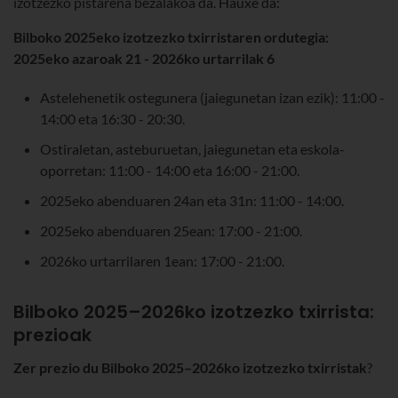
izotzezko pistarena bezalakoa da
. Hauxe da:
Bilboko 2025eko izotzezko txirristaren ordutegia:
2025eko azaroak 21 - 2026ko urtarrilak 6
Astelehenetik ostegunera (jaiegunetan izan ezik): 11:00 -
14:00 eta 16:30 - 20:30.
Ostiraletan, asteburuetan, jaiegunetan eta eskola-
oporretan: 11:00 - 14:00 eta 16:00 - 21:00.
2025eko abenduaren 24an eta 31n: 11:00 - 14:00.
2025eko abenduaren 25ean: 17:00 - 21:00.
2026ko urtarrilaren 1ean: 17:00 - 21:00.
Bilboko 2025–2026ko izotzezko txirrista:
prezioak
Zer prezio du Bilboko 2025–2026ko izotzezko txirristak
?