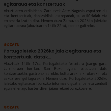
egitaraua eta kontzertuak
Abuztuaren erdialdean, Zarautzek Aste Nagusia ospatzen du,
eta kontzertuak, dantzaldiak, estropadak, su artifizialak eta
erromeria izaten dira. Hemen duzu Zarauzko 2026ko jaietako
egitarau osoa (abuztuaren 14tik 22ra), ezer ez galtzeko.
GOZATU
Portugaleteko 2026ko jaiak: egitaraua eta
kontzertuak, datak...
Abuztuak 14tik 17ra, Portugaleteko festetara joango gara.
Jarrilleroen herrian, San Roke eguna ospatzen dute
kontzertuekin, gastronomiarekin, kulturarekin, kirolarekin eta
askoz ere gehiagorekin. Hemen duzu Portugaleteko 2026ko
jaietako egitarauari buruzko informazio guztia, bai eta zenbait
egun lehenago hasten diren jaiaurrekoei buruzkoa ere.
GOZATU