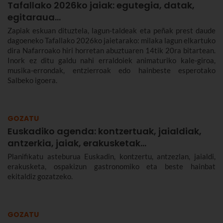
Tafallako 2026ko jaiak: egutegia, datak,
egitaraua...
Zapiak eskuan dituztela, lagun-taldeak eta peñak prest daude
dagoeneko Tafallako 2026ko jaietarako: milaka lagun elkartuko
dira Nafarroako hiri horretan abuztuaren 14tik 20ra bitartean.
Inork ez ditu galdu nahi erraldoiek animaturiko kale-giroa,
musika-errondak, entzierroak edo hainbeste esperotako
Salbeko igoera.
GOZATU
Euskadiko agenda: kontzertuak, jaialdiak,
antzerkia, jaiak, erakusketak…
Planifikatu asteburua Euskadin, kontzertu, antzezlan, jaialdi,
erakusketa, ospakizun gastronomiko eta beste hainbat
ekitaldiz gozatzeko.
GOZATU