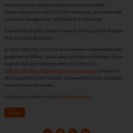
erreserba reservasgabonak@proasur.com helbide
elektronikoan edo 663 566 898 telefonoan (astelehenetik
ostiralera, lanegunetan, 10:00etatik 14:00etara).
Ez pentsatu bi aldiz. Gabon hauetan, hartu patinak eta/edo
lera, eta zatoz gozatzera!
A, izotz-pista eta -txirrista dira txikienen Gabonetako plan
gogokoenak Bilbon, baina askoz gehiago ere badago. Eman
begiratu bat gure blogeko beste post honi ere,
Bilboko 2025eko Gabonetako programazioak
eskaintzen
dizun guztiaren berri izateko. Gabonetako azoka, lantegiak,
haurrentzako jarduerak…
Goiburuko irudiaren iturria:
Bilboko Udala
.
fiestas