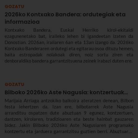
GOZATU
2026ko Kontxako Bandera: ordutegiak eta
informazioa
Kontxako Bandera, Euskal Herriko kirol-ekitaldi
ezagunenetako bat, iraileko lehen bi igandeetan izaten da
Donostian. 2026an, irailaren 6an eta 13an izango da. 2026ko
Kontxako Banderaren ordutegi eta egitarau osoa dituzu hemen,
baita estropadak nolakoak diren, noiz sortu ziren eta
denboraldiko bandera garrantzitsuena zeinek irabazi duten ere.
GOZATU
Bilboko 2026ko Aste Nagusia: kontzertuak...
Marijaia Arriaga antzokiko balkoira ateratzen denean, Bilbon
festa lehertzen da. Izan ere, bilbotarrek Aste Nagusia
arranditsu ospatzen dute abuztuan 9 egunez, kontzertuen,
dantzen, kirolaren, tradizioaren eta beste hainbat gauzaren
bidez. Jakin Bilboko 2026ko Aste Nagusiaren programako
kontzertu eta jarduera garrantzitsu guztien berri. Abuztuaren
22tik 30era izango da.