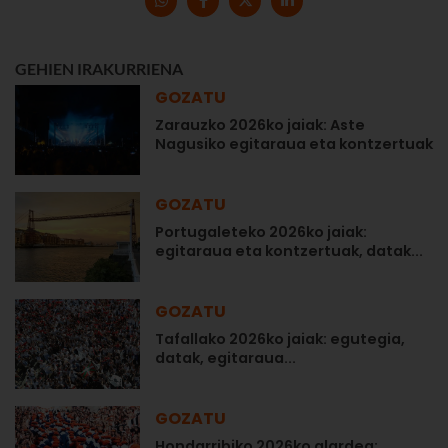
GEHIEN IRAKURRIENA
GOZATU
Zarauzko 2026ko jaiak: Aste
Nagusiko egitaraua eta kontzertuak
GOZATU
Portugaleteko 2026ko jaiak:
egitaraua eta kontzertuak, datak...
GOZATU
Tafallako 2026ko jaiak: egutegia,
datak, egitaraua...
GOZATU
Hondarribiko 2026ko alardea: