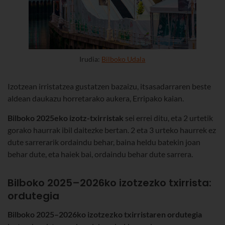
Irudia:
Bilboko Udala
Izotzean irristatzea gustatzen bazaizu, itsasadarraren beste
aldean daukazu horretarako aukera, Erripako kaian.
Bilboko 2025eko izotz-txirristak
sei errei ditu, eta 2 urtetik
gorako haurrak ibil daitezke bertan. 2 eta 3 urteko haurrek ez
dute sarrerarik ordaindu behar, baina heldu batekin joan
behar dute, eta haiek bai, ordaindu behar dute sarrera.
Bilboko 2025–2026ko izotzezko txirrista:
ordutegia
Bilboko 2025–2026ko izotzezko txirristaren ordutegia