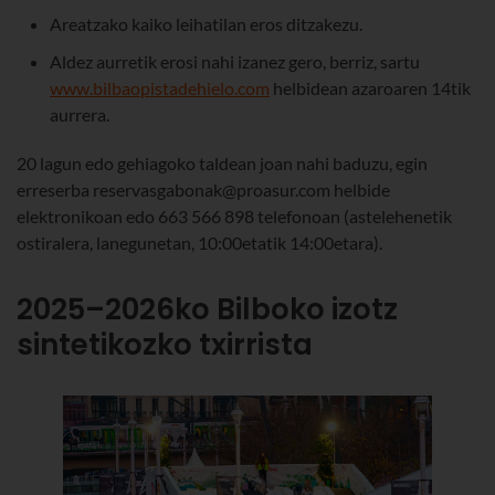
Areatzako kaiko leihatilan eros ditzakezu.
Aldez aurretik erosi nahi izanez gero, berriz, sartu
www.bilbaopistadehielo.com
helbidean azaroaren 14tik
aurrera.
20 lagun edo gehiagoko taldean joan nahi baduzu, egin
erreserba reservasgabonak@proasur.com helbide
elektronikoan edo 663 566 898 telefonoan (astelehenetik
ostiralera, lanegunetan, 10:00etatik 14:00etara).
2025–2026ko Bilboko izotz
sintetikozko txirrista