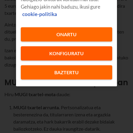
5 euro ordaindu behar dira, baina automatikoki itzuliko dira
Gehiago jakin nahi baduzu, ikusi gure
txartela aktibatzean.
cookie-politika
Aintzat hartu MUGI sistemak hobariak aurretik ematen
dituela. Alegia, txartela kargatzean saldo gehigarria ematen
ONARTU
du, profil-motaren arabera.
Izan ere, hainbat profil- eta txartel-mota daude, eta
KONFIGURATU
bakoitzak bere baldintzak eta hobariak ditu. Orain kontatuko
dizugu zer MUGI txartel-mota dauden.
BAZTERTU
MUGI txartel-motak Gipuzkoan
Hiru
MUGI txartel-mota
daude:
MUGI txartel arrunta.
Pertsonalizatua eta
besterenezina da, titularraren izena eta argazkia
daramatza, eta hark bakarrik erabil dezake bidaiak
baliozkotzeko. Ez dauka iraungitze-datarik.