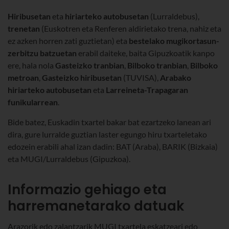
Hiribusetan
eta
hiriarteko autobusetan
(Lurraldebus),
trenetan
(Euskotren eta Renferen aldirietako trena, nahiz eta
ez azken horren zati guztietan) eta
bestelako mugikortasun-
zerbitzu batzuetan
erabil daiteke, baita Gipuzkoatik kanpo
ere, hala nola
Gasteizko tranbian
,
Bilboko tranbian
,
Bilboko
metroan
,
Gasteizko hiribusetan
(TUVISA),
Arabako
hiriarteko autobusetan
eta
Larreineta-Trapagaran
funikularrean
.
Bide batez, Euskadin txartel bakar bat ezartzeko lanean ari
dira, gure lurralde guztian laster egungo hiru txarteletako
edozein erabili ahal izan dadin: BAT (Araba), BARIK (Bizkaia)
eta MUGI/Lurraldebus (Gipuzkoa).
Informazio gehiago eta
harremanetarako datuak
Arazorik edo zalantzarik MUGI txartela eskatzeari edo