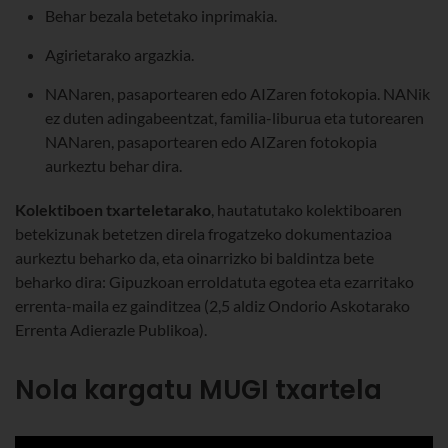
Behar bezala betetako inprimakia.
Agirietarako argazkia.
NANaren, pasaportearen edo AIZaren fotokopia. NANik
ez duten adingabeentzat, familia-liburua eta tutorearen
NANaren, pasaportearen edo AIZaren fotokopia
aurkeztu behar dira.
Kolektiboen txarteletarako
, hautatutako kolektiboaren
betekizunak betetzen direla frogatzeko dokumentazioa
aurkeztu beharko da, eta oinarrizko bi baldintza bete
beharko dira: Gipuzkoan erroldatuta egotea eta ezarritako
errenta-maila ez gainditzea (2,5 aldiz Ondorio Askotarako
Errenta Adierazle Publikoa).
Nola kargatu MUGI txartela