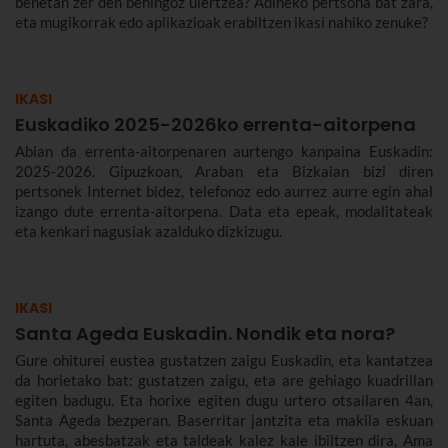
benetan zer den behingoz ulertzea? Adineko pertsona bat zara,
eta mugikorrak edo aplikazioak erabiltzen ikasi nahiko zenuke?
IKASI
Euskadiko 2025-2026ko errenta-aitorpena
Abian da errenta-aitorpenaren aurtengo kanpaina Euskadin:
2025-2026. Gipuzkoan, Araban eta Bizkaian bizi diren
pertsonek Internet bidez, telefonoz edo aurrez aurre egin ahal
izango dute errenta-aitorpena. Data eta epeak, modalitateak
eta kenkari nagusiak azalduko dizkizugu.
IKASI
Santa Ageda Euskadin. Nondik eta nora?
Gure ohiturei eustea gustatzen zaigu Euskadin, eta kantatzea
da horietako bat: gustatzen zaigu, eta are gehiago kuadrillan
egiten badugu. Eta horixe egiten dugu urtero otsailaren 4an,
Santa Ageda bezperan. Baserritar jantzita eta makila eskuan
hartuta, abesbatzak eta taldeak kalez kale ibiltzen dira, Ama