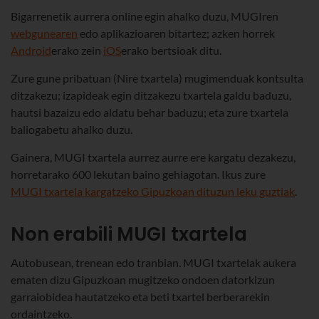
Bigarrenetik aurrera online egin ahalko duzu, MUGIren
webgunearen
edo aplikazioaren bitartez; azken horrek
Android
erako zein
iOS
erako bertsioak ditu.
Zure gune pribatuan (Nire txartela) mugimenduak kontsulta
ditzakezu; izapideak egin ditzakezu txartela galdu baduzu,
hautsi bazaizu edo aldatu behar baduzu; eta zure txartela
baliogabetu ahalko duzu.
Gainera, MUGI txartela aurrez aurre ere kargatu dezakezu,
horretarako 600 lekutan baino gehiagotan. Ikus zure
MUGI txartela kargatzeko Gipuzkoan dituzun leku guztiak
.
Non erabili MUGI txartela
Autobusean, trenean edo tranbian. MUGI txartelak aukera
ematen dizu Gipuzkoan mugitzeko ondoen datorkizun
garraiobidea hautatzeko eta beti txartel berberarekin
ordaintzeko.