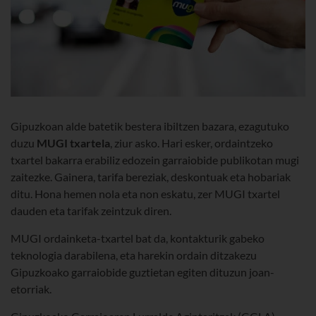
Gipuzkoan alde batetik bestera ibiltzen bazara, ezagutuko
duzu
MUGI txartela
, ziur asko. Hari esker, ordaintzeko
txartel bakarra erabiliz edozein garraiobide publikotan mugi
zaitezke. Gainera, tarifa bereziak, deskontuak eta hobariak
ditu. Hona hemen nola eta non eskatu, zer MUGI txartel
dauden eta tarifak zeintzuk diren.
MUGI ordainketa-txartel bat da, kontakturik gabeko
teknologia darabilena, eta harekin ordain ditzakezu
Gipuzkoako garraiobide guztietan egiten dituzun joan-
etorriak.