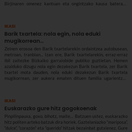
Birjinaren omenez kantuan eta ongintzako kausa baterako
dirua biltzen. Santa Agedaren historia kontatuko dizugu hemen,
nola ospatzen den Bilbon eta Euskadiko beste herri batzuetan,
ez dezazun Santa Ageda bezperan huts egin.
IKASI
Barik txartela: nola egin, nola eduki
mugikorrean...
Zeinen erosoa den Barik txartelarekin ordaintzea autobusean,
metroan, tranbian... Izan ere, Barik txartelarekin, erraz-erraz
ibil zaitezke Bizkaiko garraiobide publiko guztietan. Hemen
azalduko dizugu nola egin dezakezun Barik txartela, zer Barik
txartel mota dauden, nola eduki dezakezun Barik txartela
mugikorrean, zer aukera ematen dituen familia ugarientzat,
zenbat balio duen, zer tarifa dauden eta askoz gehiago.
IKASI
Euskarazko gure hitz gogokoenak
Pinpilinpauxa, goxo, bihotz, maite… Batzuen ustez, euskarazko
hitz politen arteko batzuk dira horiek. Gaztelaniazko “mariposa”,
“dulce”, “corazón” eta “querido” hitzak bezainbat gutxienez. Gure