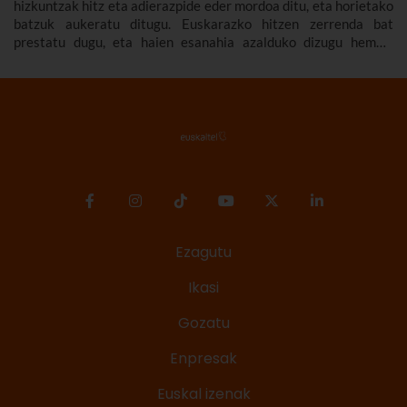
hizkuntzak hitz eta adierazpide eder mordoa ditu, eta horietako
batzuk aukeratu ditugu. Euskarazko hitzen zerrenda bat
prestatu dugu, eta haien esanahia azalduko dizugu hemen.
Euskarazko hitz politak, maitekorrak, bitxiak, oinarrizkoak…
ere bildu ditugu, euskarazko hiztegia zabaltzen lagundu
diezazuten.
Ezagutu
Ikasi
Gozatu
Enpresak
Euskal izenak