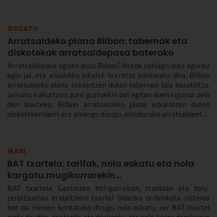
GOZATU
Arratsaldeko plana Bilbon: tabernak eta
diskotekak arratsaldepasa baterako
Arratsaldepasa egiten duzu Bilbon? Askok nahiago dute egunez
egin jai, eta aisialdiko lokalak horretaz konturatu dira. Bilbon
arratsaldeko plana eskaintzen duten tabernen bila bazabiltza,
jarraitu irakurtzen, zure gustuekin bat egiten duen ingurua zein
den ikasteko. Bilbon arratsaldeko plana eskaintzen duten
diskoteken berri ere emango dizugu, asteburuko arratsaldeetan
antolatzen dituzten jai tematikoetan dantza egitera atera
zaitezen. Hemen aurkituko duzu Bilbon arratsaldeko plana
egiteko behar duzun guztia.
IKASI
BAT txartela: tarifak, nola eskatu eta nola
kargatu mugikorrarekin...
BAT txartela Gasteizko hiri-garraioan, tranbian eta foru-
zerbitzuetan erabiltzeko txartel bidezko ordainketa sistema
bat da. Hemen kontatuko dizugu nola eskatu, zer BAT-txartel