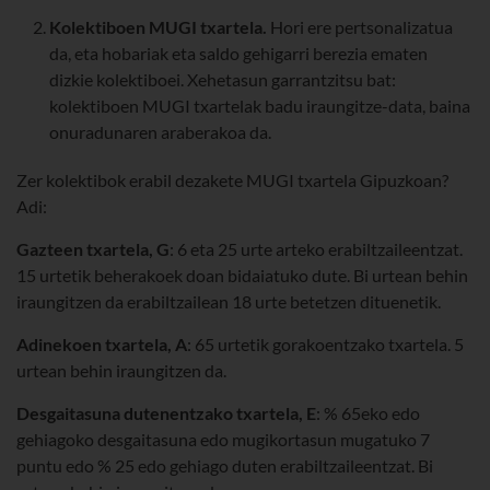
Kolektiboen MUGI txartela.
Hori ere pertsonalizatua
da, eta hobariak eta saldo gehigarri berezia ematen
dizkie kolektiboei. Xehetasun garrantzitsu bat:
kolektiboen MUGI txartelak badu iraungitze-data, baina
onuradunaren araberakoa da.
Zer kolektibok erabil dezakete MUGI txartela Gipuzkoan?
Adi:
Gazteen txartela, G
: 6 eta 25 urte arteko erabiltzaileentzat.
15 urtetik beherakoek doan bidaiatuko dute. Bi urtean behin
iraungitzen da erabiltzailean 18 urte betetzen dituenetik.
Adinekoen txartela, A
: 65 urtetik gorakoentzako txartela. 5
urtean behin iraungitzen da.
Desgaitasuna dutenentzako txartela, E
: % 65eko edo
gehiagoko desgaitasuna edo mugikortasun mugatuko 7
puntu edo % 25 edo gehiago duten erabiltzaileentzat. Bi