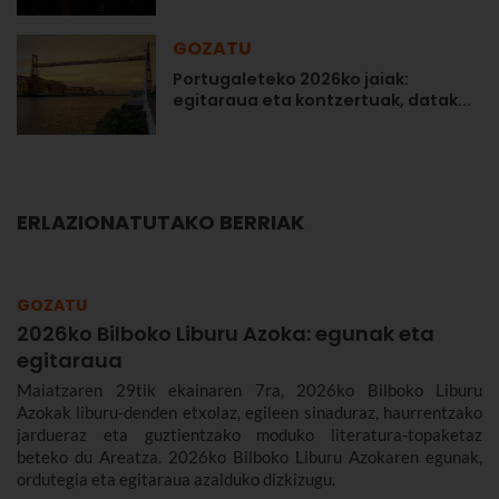
GOZATU
Portugaleteko 2026ko jaiak:
egitaraua eta kontzertuak, datak...
ERLAZIONATUTAKO BERRIAK
GOZATU
2026ko Bilboko Liburu Azoka: egunak eta
egitaraua
Maiatzaren 29tik ekainaren 7ra, 2026ko Bilboko Liburu
Azokak liburu-denden etxolaz, egileen sinaduraz, haurrentzako
jardueraz eta guztientzako moduko literatura-topaketaz
beteko du Areatza. 2026ko Bilboko Liburu Azokaren egunak,
ordutegia eta egitaraua azalduko dizkizugu.