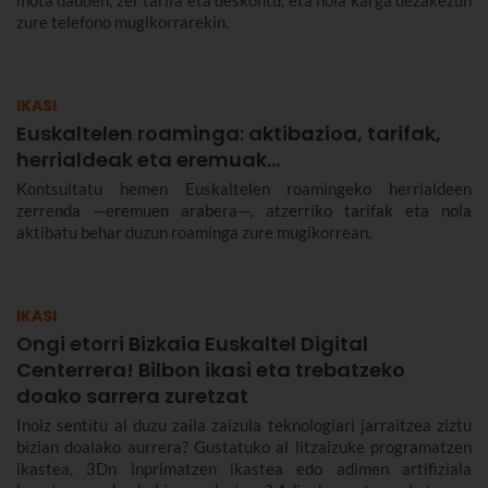
mota dauden, zer tarifa eta deskontu, eta nola karga dezakezun
zure telefono mugikorrarekin.
IKASI
Euskaltelen roaminga: aktibazioa, tarifak,
herrialdeak eta eremuak…
Kontsultatu hemen Euskaltelen roamingeko herrialdeen
zerrenda —eremuen arabera—, atzerriko tarifak eta nola
aktibatu behar duzun roaminga zure mugikorrean.
IKASI
Ongi etorri Bizkaia Euskaltel Digital
Centerrera! Bilbon ikasi eta trebatzeko
doako sarrera zuretzat
Inoiz sentitu al duzu zaila zaizula teknologiari jarraitzea ziztu
bizian doalako aurrera? Gustatuko al litzaizuke programatzen
ikastea, 3Dn inprimatzen ikastea edo adimen artifiziala