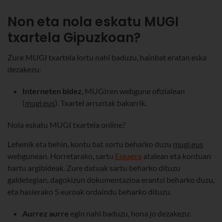
Non eta nola eskatu MUGI
txartela Gipuzkoan?
Zure MUGI txartela lortu nahi baduzu, hainbat eratan eska
dezakezu:
Interneten bidez
, MUGIren webgune ofizialean
(
mugi.eus
). Txartel arruntak bakarrik.
Nola eskatu MUGI txartela online?
Lehenik eta behin, kontu bat sortu beharko duzu
mugi.eus
webgunean. Horretarako, sartu
Eskaera
atalean eta kontuan
hartu argibideak. Zure datuak sartu beharko dituzu
galdetegian, dagokizun dokumentazioa erantsi beharko duzu,
eta hasierako 5 euroak ordaindu beharko dituzu.
Aurrez aurre
egin nahi baduzu, hona jo dezakezu: