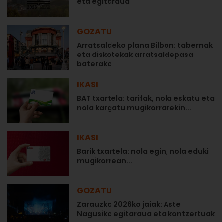
eta egitaraua
GOZATU
Arratsaldeko plana Bilbon: tabernak
eta diskotekak arratsaldepasa
baterako
IKASI
BAT txartela: tarifak, nola eskatu eta
nola kargatu mugikorrarekin...
IKASI
Barik txartela: nola egin, nola eduki
mugikorrean...
GOZATU
Zarauzko 2026ko jaiak: Aste
Nagusiko egitaraua eta kontzertuak