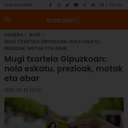
Joan Euskaltel
ES
EU
HASIERA
IKASI
MUGI TXARTELA GIPUZKOAN: NOLA ESKATU,
PREZIOAK, MOTAK ETA ABAR
Mugi txartela Gipuzkoan:
nola eskatu, prezioak, motak
eta abar
2025-10-15 11:10