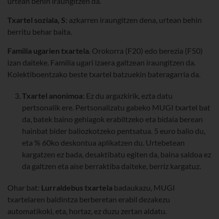
urtean behin iraungitzen da.
Txartel soziala, S
: azkarren iraungitzen dena, urtean behin
berritu behar baita.
Familia ugarien txartela
. Orokorra (F20) edo berezia (F50)
izan daiteke. Familia ugari izaera galtzean iraungitzen da.
Kolektiboentzako beste txartel batzuekin bateragarria da.
Txartel anonimoa
: Ez du argazkirik, ezta datu
pertsonalik ere. Pertsonalizatu gabeko MUGI txartel bat
da, batek baino gehiagok erabiltzeko eta bidaia berean
hainbat bider baliozkotzeko pentsatua. 5 euro balio du,
eta % 60ko deskontua aplikatzen du. Urtebetean
kargatzen ez bada, desaktibatu egiten da, baina saldoa ez
da galtzen eta aise berraktiba daiteke, berriz kargatuz.
Ohar bat:
Lurraldebus txartela
badaukazu, MUGI
txartelaren baldintza berberetan erabil dezakezu
automatikoki, eta, hortaz, ez duzu zertan aldatu.