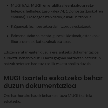
MUGI EAZ.
MUGIren erabiltzaileentzako arreta-
bulegoa
, helbidea: Easo kalea 74, 1 Donostia (Euskotren
eraikina). Erosoagoa izan dadin, eskatu hitzordua.
KZguneak (ezinbestekoa da hitzordua eskatzea).
Baimendutako salmenta-guneak: kioskoak, estankoak,
liburu-dendak, kutxazainak eta abar.
Edozein eratan egiten duzula ere, antzeko dokumentazioa
aurkeztu beharko duzu. Hartu gogoan batzuetan betekizun
batzuk betetzen badituzu soilik eskatu ahalko duzula.
MUGI txartela eskatzeko behar
duzun dokumentazioa
Oro har, honako hauek beharko dituzu MUGI txartela
eskatzeko: