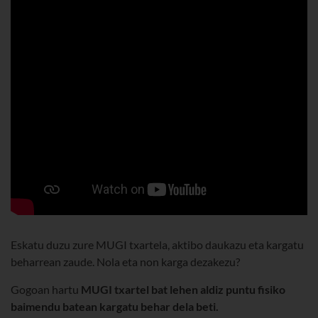
Eskatu duzu zure MUGI txartela, aktibo daukazu eta kargatu
beharrean zaude. Nola eta non karga dezakezu?
Gogoan hartu
MUGI txartel bat lehen aldiz puntu fisiko
baimendu batean kargatu behar dela beti.