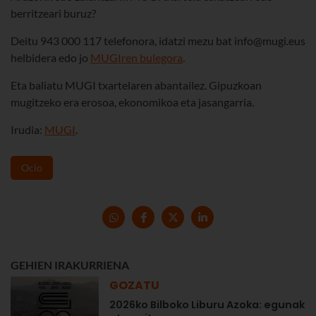
berritzeari buruz?
Deitu 943 000 117 telefonora, idatzi mezu bat info@mugi.eus
helbidera edo jo
MUGIren bulegora
.
Eta baliatu MUGI txartelaren abantailez. Gipuzkoan
mugitzeko era erosoa, ekonomikoa eta jasangarria.
Irudia:
MUGI
.
Ocio
GEHIEN IRAKURRIENA
GOZATU
2026ko Bilboko Liburu Azoka: egunak