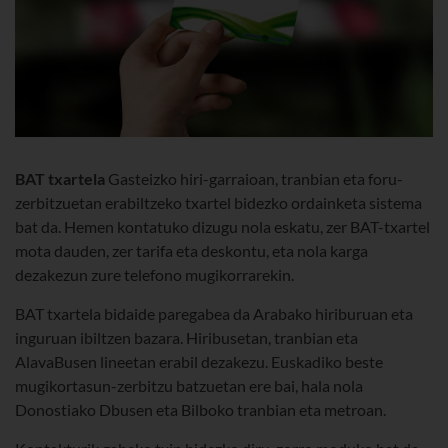
BAT txartela
Gasteizko hiri-garraioan, tranbian eta foru-
zerbitzuetan erabiltzeko txartel bidezko ordainketa sistema
bat da. Hemen kontatuko dizugu nola eskatu, zer BAT-txartel
mota dauden, zer tarifa eta deskontu, eta nola karga
dezakezun zure telefono mugikorrarekin.
BAT txartela bidaide paregabea da Arabako hiriburuan eta
inguruan ibiltzen bazara. Hiribusetan, tranbian eta
AlavaBusen lineetan erabil dezakezu. Euskadiko beste
mugikortasun-zerbitzu batzuetan ere bai, hala nola
Donostiako Dbusen eta Bilboko tranbian eta metroan.