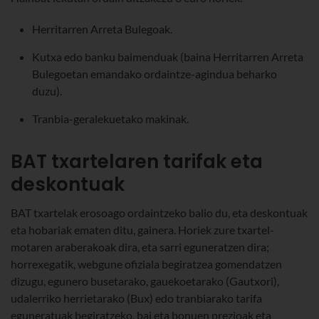
Herritarren Arreta Bulegoak.
Kutxa edo banku baimenduak (baina Herritarren Arreta
Bulegoetan emandako ordaintze-agindua beharko
duzu).
Tranbia-geralekuetako makinak.
BAT txartelaren tarifak eta
deskontuak
BAT txartelak erosoago ordaintzeko balio du, eta deskontuak
eta hobariak ematen ditu, gainera. Horiek zure txartel-
motaren araberakoak dira, eta sarri eguneratzen dira;
horrexegatik, webgune ofiziala begiratzea gomendatzen
dizugu, egunero busetarako, gauekoetarako (Gautxori),
udalerriko herrietarako (Bux) edo tranbiarako tarifa
eguneratuak begiratzeko, bai eta bonuen prezioak eta