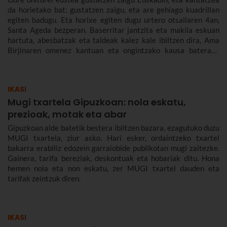
da horietako bat: gustatzen zaigu, eta are gehiago kuadrillan
egiten badugu. Eta horixe egiten dugu urtero otsailaren 4an,
Santa Ageda bezperan. Baserritar jantzita eta makila eskuan
hartuta, abesbatzak eta taldeak kalez kale ibiltzen dira, Ama
Birjinaren omenez kantuan eta ongintzako kausa baterako
dirua biltzen. Santa Agedaren historia kontatuko dizugu hemen,
nola ospatzen den Bilbon eta Euskadiko beste herri batzuetan,
ez dezazun Santa Ageda bezperan huts egin.
IKASI
Mugi txartela Gipuzkoan: nola eskatu,
prezioak, motak eta abar
Gipuzkoan alde batetik bestera ibiltzen bazara, ezagutuko duzu
MUGI txartela, ziur asko. Hari esker, ordaintzeko txartel
bakarra erabiliz edozein garraiobide publikotan mugi zaitezke.
Gainera, tarifa bereziak, deskontuak eta hobariak ditu. Hona
hemen nola eta non eskatu, zer MUGI txartel dauden eta
tarifak zeintzuk diren.
IKASI