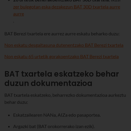
zer bulegotan eska dezakezun BAT 30D txartela aurre
aurre
.
BAT Berezi txartela ere aurrez aurre eskatu beharko duzu:
Non eskatu desgaitasuna dutenentzako BAT Berezi txartela
Non eskatu 65 urtetik gorakoentzako BAT Berezi txartela
BAT txartela eskatzeko behar
duzun dokumentazioa
BAT txartela eskatzeko, beharrezko dokumentazioa aurkeztu
behar duzu:
Eskatzailearen NANa, AIZa edo pasaportea.
Argazki bat (BAT orokorrerako izan ezik).