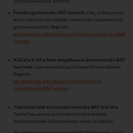
(hitzordua hartuta, betiere).
Familia ugarientzako BAT txartela.
Hau, ordea, aurrez
aurre bakarrik eska daiteke, beharrezko dokumentazio
guztia aurkeztuta. Begiratu
zer bulegotan eska dezakezun familia ugarientzako BAT
txartela
.
%33 eta % 64 arteko desgaitasuna dutenentzako BAT
txartelak
. Hau ere aurrez aurre bakarrik eska daiteke.
Begiratu
zer bulegotan eska dezakezun desgaitasuna
dutenentzako BAT txartela
.
Txartel sozialaren onuradunentzako BAT txartela
.
Txartel hau aurrez aurre bakarrik eska daiteke
herritarrentzako San Antonioko arreta-bulegoan.
26 urtetik beherakoentzako BAT 30D txartela.
Ikusi