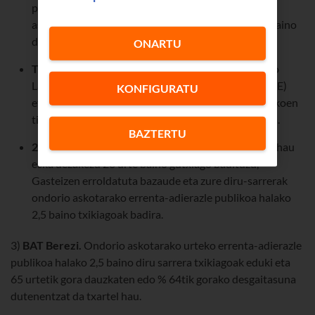
programako laguntzarik ez jasotzea eta ondorio
askotarako errenta-adierazle publikoa halako 2,5 baino
diru-sarrera txikiagoak izatea.
ONARTU
Txartel sozialaren onuradunak.
Gizarte Larrialdiko
Laguntzen, Diru Sarrerak Bermatzeko Errenta (DSBE)
KONFIGURATU
eta/edo udal-prestazio ekonomiko eta ez-ekonomikoen
titularrek edo hobaridunek eska dezaketen txartela.
BAZTERTU
26 urtetik beherakoak (BAT 30D Gaztea).
Txartel hau
eska dezakezu 26 urte baino gutxiago badituzu,
Gasteizen erroldatuta bazaude eta zure diru-sarrerak
ondorio askotarako errenta-adierazle publikoa halako
2,5 baino txikiagoak badira.
3)
BAT Berezi.
Ondorio askotarako urteko errenta-adierazle
publikoa halako 2,5 baino diru sarrera txikiagoak eduki eta
65 urtetik gora dauzkaten edo % 64tik gorako desgaitasuna
dutenentzat da txartel hau.