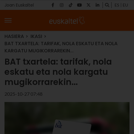
Joan Euskaltel
ES
EU
HASIERA
IKASI
BAT TXARTELA: TARIFAK, NOLA ESKATU ETA NOLA
KARGATU MUGIKORRAREKIN...
BAT txartela: tarifak, nola
eskatu eta nola kargatu
mugikorrarekin...
2025-10-27 07:48