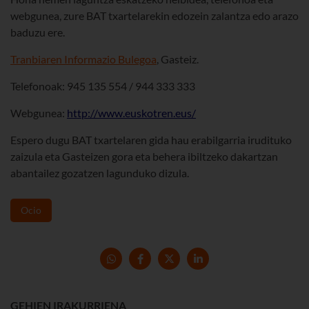
webgunea, zure BAT txartelarekin edozein zalantza edo arazo
baduzu ere.
Tranbiaren Informazio Bulegoa
, Gasteiz.
Telefonoak: 945 135 554 / 944 333 333
Webgunea:
http://www.euskotren.eus/
Espero dugu BAT txartelaren gida hau erabilgarria irudituko
zaizula eta Gasteizen gora eta behera ibiltzeko dakartzan
abantailez gozatzen lagunduko dizula.
Ocio
GEHIEN IRAKURRIENA