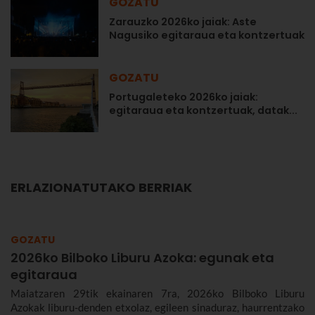
GOZATU
Zarauzko 2026ko jaiak: Aste
Nagusiko egitaraua eta kontzertuak
GOZATU
Portugaleteko 2026ko jaiak:
egitaraua eta kontzertuak, datak...
ERLAZIONATUTAKO BERRIAK
GOZATU
2026ko Bilboko Liburu Azoka: egunak eta
egitaraua
Maiatzaren 29tik ekainaren 7ra, 2026ko Bilboko Liburu
Azokak liburu-denden etxolaz, egileen sinaduraz, haurrentzako