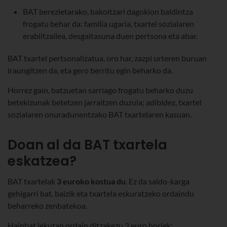
BAT berezietarako, bakoitzari dagokion baldintza
frogatu behar da: familia ugaria, txartel sozialaren
erabiltzailea, desgaitasuna duen pertsona eta abar.
BAT txartel pertsonalizatua, oro har, zazpi urteren buruan
iraungitzen da, eta gero berritu egin beharko da.
Horrez gain, batzuetan sarriago frogatu beharko duzu
betekizunak betetzen jarraitzen duzula; adibidez, txartel
sozialaren onuradunentzako BAT txartelaren kasuan.
Doan al da BAT txartela
eskatzea?
BAT txartelak
3 euroko kostua du
. Ez da saldo-karga
gehigarri bat, baizik eta txartela eskuratzeko ordaindu
beharreko zenbatekoa.
Hainbat lekutan ordain ditzakezu 3 euro horiek: