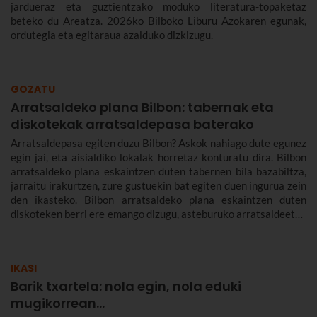
jardueraz eta guztientzako moduko literatura-topaketaz
beteko du Areatza. 2026ko Bilboko Liburu Azokaren egunak,
ordutegia eta egitaraua azalduko dizkizugu.
GOZATU
Arratsaldeko plana Bilbon: tabernak eta
diskotekak arratsaldepasa baterako
Arratsaldepasa egiten duzu Bilbon? Askok nahiago dute egunez
egin jai, eta aisialdiko lokalak horretaz konturatu dira. Bilbon
arratsaldeko plana eskaintzen duten tabernen bila bazabiltza,
jarraitu irakurtzen, zure gustuekin bat egiten duen ingurua zein
den ikasteko. Bilbon arratsaldeko plana eskaintzen duten
diskoteken berri ere emango dizugu, asteburuko arratsaldeetan
antolatzen dituzten jai tematikoetan dantza egitera atera
zaitezen. Hemen aurkituko duzu Bilbon arratsaldeko plana
egiteko behar duzun guztia.
IKASI
Barik txartela: nola egin, nola eduki
mugikorrean...