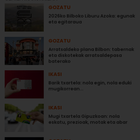
GOZATU
2026ko Bilboko Liburu Azoka: egunak
eta egitaraua
GOZATU
Arratsaldeko plana Bilbon: tabernak
eta diskotekak arratsaldepasa
baterako
IKASI
Barik txartela: nola egin, nola eduki
mugikorrean...
IKASI
Mugi txartela Gipuzkoan: nola
eskatu, prezioak, motak eta abar