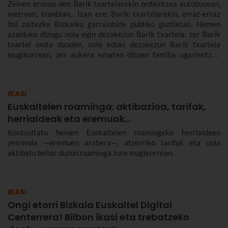
Zeinen erosoa den Barik txartelarekin ordaintzea autobusean,
metroan, tranbian... Izan ere, Barik txartelarekin, erraz-erraz
ibil zaitezke Bizkaiko garraiobide publiko guztietan. Hemen
azalduko dizugu nola egin dezakezun Barik txartela, zer Barik
txartel mota dauden, nola eduki dezakezun Barik txartela
mugikorrean, zer aukera ematen dituen familia ugarientzat,
zenbat balio duen, zer tarifa dauden eta askoz gehiago.
IKASI
Euskaltelen roaminga: aktibazioa, tarifak,
herrialdeak eta eremuak…
Kontsultatu hemen Euskaltelen roamingeko herrialdeen
zerrenda —eremuen arabera—, atzerriko tarifak eta nola
aktibatu behar duzun roaminga zure mugikorrean.
IKASI
Ongi etorri Bizkaia Euskaltel Digital
Centerrera! Bilbon ikasi eta trebatzeko