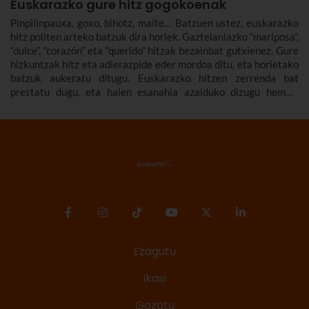
Euskarazko gure hitz gogokoenak
Pinpilinpauxa, goxo, bihotz, maite… Batzuen ustez, euskarazko
hitz politen arteko batzuk dira horiek. Gaztelaniazko “mariposa”,
“dulce”, “corazón” eta “querido” hitzak bezainbat gutxienez. Gure
hizkuntzak hitz eta adierazpide eder mordoa ditu, eta horietako
batzuk aukeratu ditugu. Euskarazko hitzen zerrenda bat
prestatu dugu, eta haien esanahia azalduko dizugu hemen.
Euskarazko hitz politak, maitekorrak, bitxiak, oinarrizkoak…
ere bildu ditugu, euskarazko hiztegia zabaltzen lagundu
diezazuten.
Ezagutu
Ikasi
Gozatu