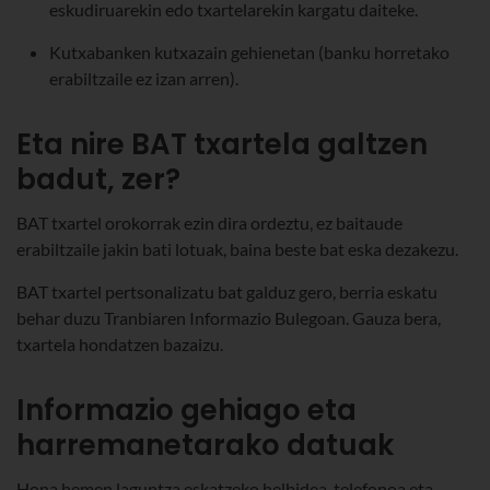
eskudiruarekin edo txartelarekin kargatu daiteke.
Kutxabanken kutxazain gehienetan (banku horretako
erabiltzaile ez izan arren).
Eta nire BAT txartela galtzen
badut, zer?
BAT txartel orokorrak ezin dira ordeztu, ez baitaude
erabiltzaile jakin bati lotuak, baina beste bat eska dezakezu.
BAT txartel pertsonalizatu bat galduz gero, berria eskatu
behar duzu Tranbiaren Informazio Bulegoan. Gauza bera,
txartela hondatzen bazaizu.
Informazio gehiago eta
harremanetarako datuak
Hona hemen laguntza eskatzeko helbidea, telefonoa eta