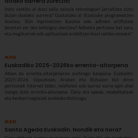
doako sarrera zuretzat
Inoiz sentitu al duzu zaila zaizula teknologiari jarraitzea ziztu
bizian doalako aurrera? Gustatuko al litzaizuke programatzen
ikastea, 3Dn inprimatzen ikastea edo adimen artifiziala
benetan zer den behingoz ulertzea? Adineko pertsona bat zara,
eta mugikorrak edo aplikazioak erabiltzen ikasi nahiko zenuke?
IKASI
Euskadiko 2025-2026ko errenta-aitorpena
Abian da errenta-aitorpenaren aurtengo kanpaina Euskadin:
2025-2026. Gipuzkoan, Araban eta Bizkaian bizi diren
pertsonek Internet bidez, telefonoz edo aurrez aurre egin ahal
izango dute errenta-aitorpena. Data eta epeak, modalitateak
eta kenkari nagusiak azalduko dizkizugu.
IKASI
Santa Ageda Euskadin. Nondik eta nora?
Gure ohiturei eustea gustatzen zaigu Euskadin, eta kantatzea