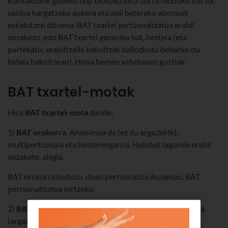
Kontakturik gabeko txip bidezko diru-zorro moduko bat da,
saldoa kargatzeko aukera eta aldi baterako abonuak
eskaintzen dituena. BAT txartel pertsonalizatua erabil
dezakezu, edo BAT txartel generiko bat, bestela (eta
partekatu: erabiltzaile bakoitzak baliozkotu beharko du
bidaia bakoitzean). Hona hemen xehetasun guztiak:
BAT txartel-motak
Hiru
BAT txartel-mota
daude:
1)
BAT orokorra
. Anonimoa da (ez du argazkirik),
multipertsonala eta besterengarria. Hainbat lagunek erabil
dezakete, alegia.
BAT orokorra baduzu, doan pertsonaliza dezakezu, BAT
pertsonalizatua lortzeko.
2)
BAT pertsonalizatua
. Diru-zorro txartel pertsonala da
(argazkia du).