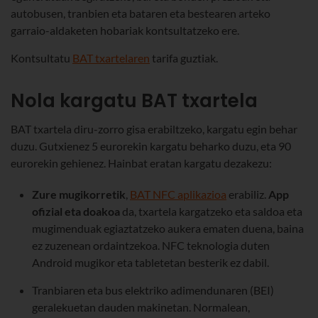
autobusen, tranbien eta bataren eta bestearen arteko
garraio-aldaketen hobariak kontsultatzeko ere.
Kontsultatu
BAT txartelaren
tarifa guztiak.
Nola kargatu BAT txartela
BAT txartela diru-zorro gisa erabiltzeko, kargatu egin behar
duzu. Gutxienez 5 eurorekin kargatu beharko duzu, eta 90
eurorekin gehienez. Hainbat eratan kargatu dezakezu:
Zure mugikorretik
,
BAT NFC aplikazioa
erabiliz.
App
ofizial eta doakoa
da, txartela kargatzeko eta saldoa eta
mugimenduak egiaztatzeko aukera ematen duena, baina
ez zuzenean ordaintzekoa. NFC teknologia duten
Android mugikor eta tabletetan besterik ez dabil.
Tranbiaren eta bus elektriko adimendunaren (BEI)
geralekuetan dauden makinetan. Normalean,