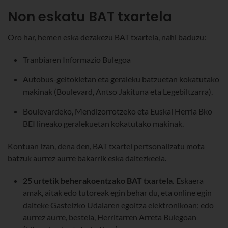
Non eskatu BAT txartela
Oro har, hemen eska dezakezu BAT txartela, nahi baduzu:
Tranbiaren Informazio Bulegoa
Autobus-geltokietan eta geraleku batzuetan kokatutako
makinak (Boulevard, Antso Jakituna eta Legebiltzarra).
Boulevardeko, Mendizorrotzeko eta Euskal Herria Bko
BEI lineako geralekuetan kokatutako makinak.
Kontuan izan, dena den, BAT txartel pertsonalizatu mota
batzuk aurrez aurre bakarrik eska daitezkeela.
25 urtetik beherakoentzako BAT txartela.
Eskaera
amak, aitak edo tutoreak egin behar du, eta online egin
daiteke Gasteizko Udalaren egoitza elektronikoan; edo
aurrez aurre, bestela, Herritarren Arreta Bulegoan