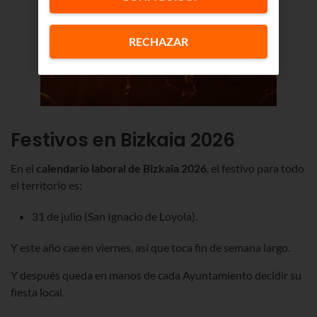
RECHAZAR
Festivos
en Bizkaia 2026
En el
calendario laboral de Bizkaia 2026
, el festivo para todo
el territorio es:
31 de julio (San Ignacio de Loyola).
Y este año cae en
viernes, así que toca fin de semana largo
.
Y después queda en manos de cada Ayuntamiento decidir su
fiesta local.