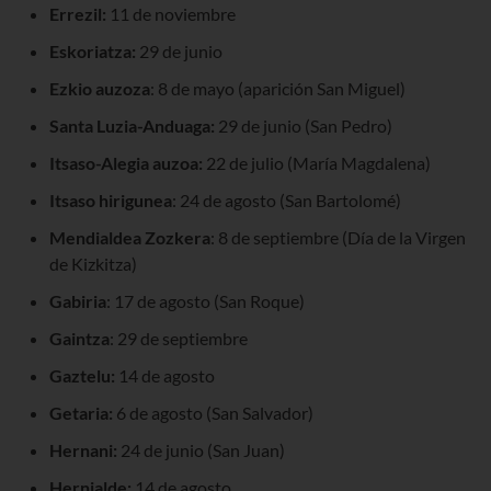
Errezil:
11 de noviembre
Eskoriatza:
29 de junio
Ezkio auzoza
: 8 de mayo (aparición San Miguel)
Santa Luzia-Anduaga:
29 de junio (San Pedro)
Itsaso-Alegia auzoa:
22 de julio (María Magdalena)
Itsaso hirigunea
: 24 de agosto (San Bartolomé)
Mendialdea Zozkera
: 8 de septiembre (Día de la Virgen
de Kizkitza)
Gabiria
: 17 de agosto (San Roque)
Gaintza
: 29 de septiembre
Gaztelu:
14 de agosto
Getaria:
6 de agosto (San Salvador)
Hernani:
24 de junio (San Juan)
Hernialde:
14 de agosto