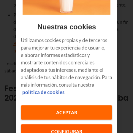
puedes coger libre el lunes, tendrás otro posible puente.
Puente de Navidad
en Euskadi 2025
:
el día 25 de
diciembre es viernes, así que no hay puente, pero sí un fin
Nuestras cookies
de semana de tres días, que puedes aprovechar para
disfrutar del
PIN de Bilbao
, de los
Utilizamos cookies propias y de terceros
Belenes en Vitoria-Gasteiz
o de las
para mejorar tu experiencia de usuario,
pistas de hielo en Euskadi
.
elaborar informes estadísticos y
mostrarte contenidos comerciales
Los días 25 de julio y 15 de agosto de 2026 coinciden en
adaptados a tus intereses, mediante el
sábado, así que no hay puentes en verano en Euskadi.
análisis de tus hábitos de navegación. Para
más información, consulta nuestra
Festivos locales en Euskadi
política de cookies
2026
: Bizkaia, Gipuzkoa y Araba
ACEPTAR
CONFIGURAR