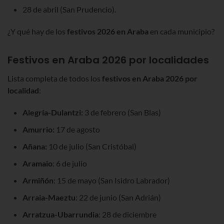
28 de abril (San Prudencio).
¿Y qué hay de los
festivos
2026
en Araba
en cada municipio?
Festivos en Araba
2026
por localidades
Lista completa de todos los
festivos en Araba
2026
por
localidad
:
Alegría-Dulantzi:
3 de febrero (San Blas)
Amurrio:
17 de agosto
Añana:
10 de julio (San Cristóbal)
Aramaio
: 6 de julio
Armiñón
: 15 de mayo (San Isidro Labrador)
Arraia-Maeztu
: 22 de junio (San Adrián)
Arratzua-Ubarrundia
: 28 de diciembre