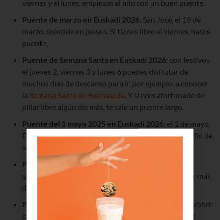
viernes y el lunes, empiezas el año con un buen puente.
Puente de marzo en Euskadi 2026
: San José, el 19 de
marzo, coincide en jueves. Si tienes libre el viernes, haces
puente.
Puente de Semana Santa
en Euskadi 2026
: con festivos
el jueves
2
, viernes
3
y lunes
6
puedes disfrutar de
muchos días de descanso para ir, por ejemplo, a conocer
la
Semana Santa de Balmaseda
. Y si eres afortunado de
pillar libre algún día más, te sale un puente largo.
Puente
del 1 mayo 2025 en Euskadi 2026
: el 1 de mayo,
Día del Trabajo,
es viernes. No es puente, pero sí un fin de
semana largo.
Puente de octubre
en el País Vasco 2026
:
el 12 de
octubre cae en lunes. Puedes aprovechar para coger más
días o disfrutar de un fin de semana largo.
Puente de diciembre
en Euskadi 2026
: el 6 de diciembre
cae en domingo, pero el 8 de diciembre en martes; si