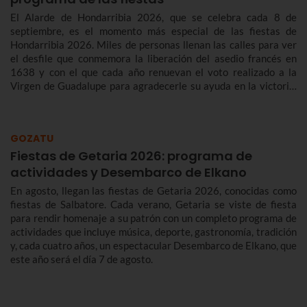
El Alarde de Hondarribia 2026, que se celebra cada 8 de
septiembre, es el momento más especial de las fiestas de
Hondarribia 2026. Miles de personas llenan las calles para ver
el desfile que conmemora la liberación del asedio francés en
1638 y con el que cada año renuevan el voto realizado a la
Virgen de Guadalupe para agradecerle su ayuda en la victoria.
Te contamos más sobre el origen y el desfile del Alarde de
Hondarribia 2026 y el programa de fiestas de Hondarribia
2026. Toma nota porque las fiestas son del 4 al 10 de
GOZATU
septiembre.
Fiestas de Getaria 2026: programa de
actividades y Desembarco de Elkano
En agosto, llegan las fiestas de Getaria 2026, conocidas como
fiestas de Salbatore. Cada verano, Getaria se viste de fiesta
para rendir homenaje a su patrón con un completo programa de
actividades que incluye música, deporte, gastronomía, tradición
y, cada cuatro años, un espectacular Desembarco de Elkano, que
este año será el día 7 de agosto.