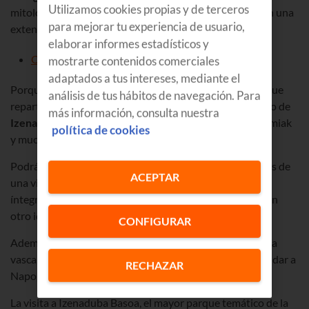
Utilizamos cookies propias y de terceros
mitología vasca, en el baserri más antiguo de Bizkaia con una
para mejorar tu experiencia de usuario,
extensión de 6.000 metros cuadrados.
elaborar informes estadísticos y
Olentzero y Mari Domingi: historia y origen
mostrarte contenidos comerciales
adaptados a tus intereses, mediante el
Porque además de nuestros personajes más queridos, que
análisis de tus hábitos de navegación. Para
reparten los regalos a los tixkis en Gabonak, en el caserío de
más información, consulta nuestra
Izenaduba Basoa
habitan Basajaun, Anbotoko Mari, Lamiak
política de cookies
y muchos más personajes mitológicos.
Podrás conocerlos en persona, en carne y hueso, a través de
ACEPTAR
una visita teatralizada
de 1 hora y media de duración
,
íntegramente en euskera (puedes escuchar en el móvil en
otro idioma a través de un código QR).
CONFIGURAR
Además de descubrir los mitos y leyendas de la mitología
vasca, podrás adentrarte en el Huerto de las Brujas, saludar a
RECHAZAR
Napo, el burro de Olentzero, y, como no, darle tu carta.
La visita a Izenaduba Basoa, el mayor parque temático de la