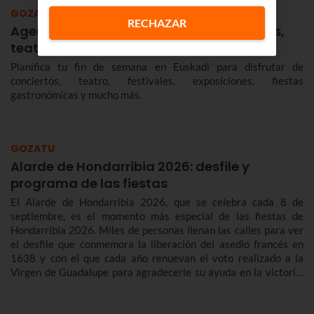
GOZATU
RECHAZAR
Agenda en Euskadi: conciertos, festivales,
teatro, fiestas, exposiciones…
Planifica tu fin de semana en Euskadi para disfrutar de
conciertos, teatro, festivales, exposiciones, fiestas
gastronómicas y mucho más.
GOZATU
Alarde de Hondarribia 2026: desfile y
programa de las fiestas
El Alarde de Hondarribia 2026, que se celebra cada 8 de
septiembre, es el momento más especial de las fiestas de
Hondarribia 2026. Miles de personas llenan las calles para ver
el desfile que conmemora la liberación del asedio francés en
1638 y con el que cada año renuevan el voto realizado a la
Virgen de Guadalupe para agradecerle su ayuda en la victoria.
Te contamos más sobre el origen y el desfile del Alarde de
Hondarribia 2026 y el programa de fiestas de Hondarribia