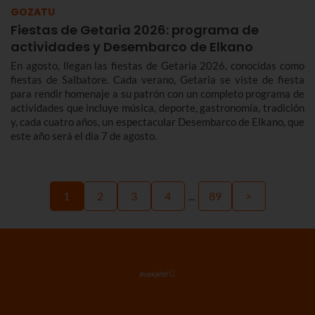
2026. Toma nota porque las fiestas son del 4 al 10 de
GOZATU
septiembre.
Fiestas de Getaria 2026: programa de
actividades y Desembarco de Elkano
En agosto, llegan las fiestas de Getaria 2026, conocidas como
fiestas de Salbatore. Cada verano, Getaria se viste de fiesta
para rendir homenaje a su patrón con un completo programa de
actividades que incluye música, deporte, gastronomía, tradición
y, cada cuatro años, un espectacular Desembarco de Elkano, que
este año será el día 7 de agosto.
1
2
3
4
...
89
>