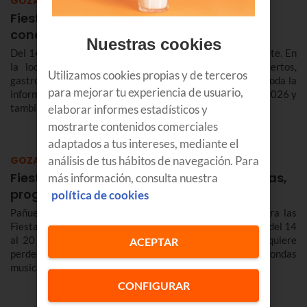
GOZATU
Fiestas de Portugalete 2026: programa,
conciertos, fechas…
Nuestras cookies
Del 14 al 17 de agosto, nos vamos de fiesta en Portugalete. En
la localidad jarrillera celebran San Roque con conciertos,
Utilizamos cookies propias y de terceros
gastronomía, cultura, deporte y mucho más. Aquí tienes toda la
para mejorar tu experiencia de usuario,
información sobre el programa de fiestas de Portugalete 2026 y
también de las prefiestas, que empiezan varios días antes.
elaborar informes estadísticos y
mostrarte contenidos comerciales
adaptados a tus intereses, mediante el
GOZATU
análisis de tus hábitos de navegación. Para
Fiestas de Tafalla 2026: calendario, fechas,
más información, consulta nuestra
programa…
política de cookies
Pañuelicos en mano, kuadrillas y peñas están listas para las
Fiestas de Tafalla 2026, que reunirán a miles de personas del 14
al 20 de agosto en la ciudad navarra. Y es que nadie quiere
ACEPTAR
perderse la animación en la calle con los Gigantes, las rondas
musicales, los encierros o la esperada subida a la Salve.
CONFIGURAR