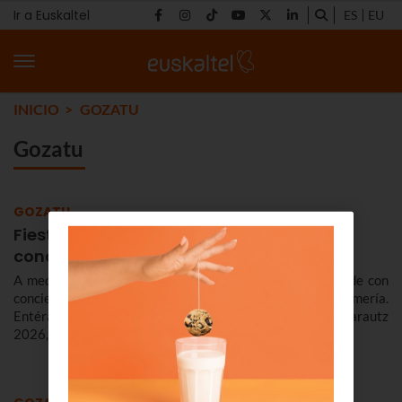
Ir a Euskaltel
ES
EU
INICIO
GOZATU
Gozatu
GOZATU
Fiestas en Zarautz 2026: programa y
conciertos de la Semana Grande
A mediados de agosto, Zarautz celebra su Semana Grande con
conciertos y verbenas, regatas, fuegos artificiales o romería.
Entérate aquí de todo el programa de las Fiestas en Zarautz
2026, del 14 al 22 de agosto para no perderte nada.