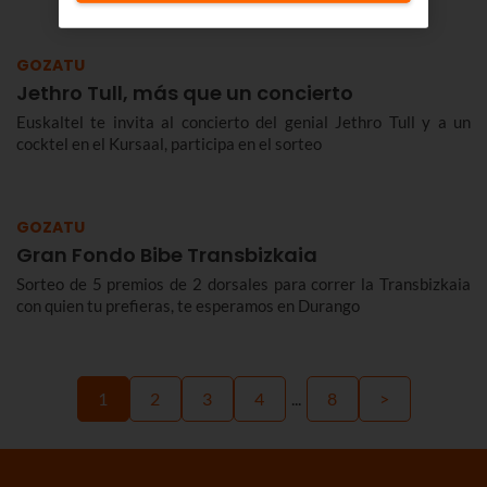
GOZATU
Jethro Tull, más que un concierto
Euskaltel te invita al concierto del genial Jethro Tull y a un
cocktel en el Kursaal, participa en el sorteo
GOZATU
Gran Fondo Bibe Transbizkaia
Sorteo de 5 premios de 2 dorsales para correr la Transbizkaia
con quien tu prefieras, te esperamos en Durango
1
2
3
4
...
8
>