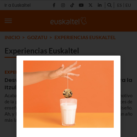
Ir a Euskaltel
ES
EU
INICIO
GOZATU
EXPERIENCIAS EUSKALTEL
Experiencias Euskaltel
EXPERIENCIAS EUSKALTEL
Desvelamos la camiseta de Euskaltel para la
Itzulia 2026
Acabamos de presentar la nueva camiseta naranja con motivo
de la próxima edición de la Itzulia 2026. Estamos muy felices de
enseñártela y contarte algunas cosillas sobre el nuevo diseño.
Ah, y lo que es más importante, nos haría muy felices ver un año
más las carreteras de Euskal Herria llenas de naranja.