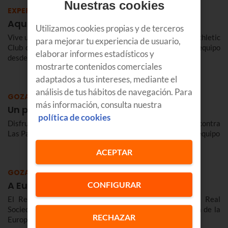
Nuestras cookies
EXPERIENCIAS EUSKALTEL
Aquí, la grada también juega
Utilizamos cookies propias y de terceros
Vive un día inolvidable en San Mamés con el partido del Athletic
para mejorar tu experiencia de usuario,
Club contra el Sevilla y contra el Celta, apoyando a tu equipo
elaborar informes estadísticos y
desde la grada
mostrarte contenidos comerciales
adaptados a tus intereses, mediante el
análisis de tus hábitos de navegación. Para
GOZATU
más información, consulta nuestra
Un planazo de primera
política de cookies
Disfruta del ambiente de Ipurua en los partidos del Eibar contra
Las Palmas y el Sporting, en un momento decisivo para el equipo
ACEPTAR
GOZATU
A Europa se va por Donosti
CONFIGURAR
El Reale Arena vibrará contigo en los partidos de la Real
Sociedad contra el Girona, Almería y Sevilla, a las puerta de la
RECHAZAR
Europa League