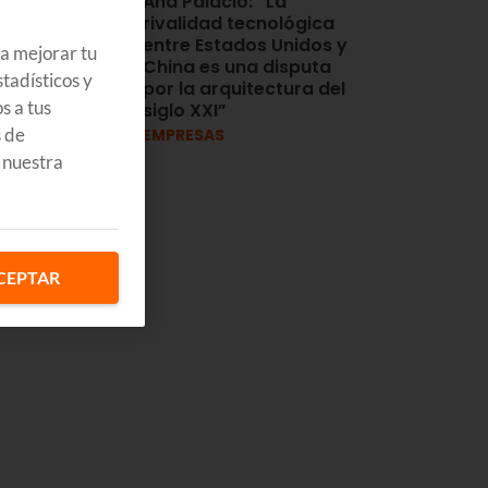
Ana Palacio: “La
rivalidad tecnológica
entre Estados Unidos y
ra mejorar tu
China es una disputa
tadísticos y
por la arquitectura del
s a tus
siglo XXI”
s de
EMPRESAS
 nuestra
CEPTAR