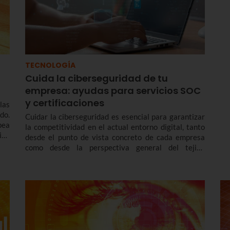
TECNOLOGÍA
Cuida la ciberseguridad de tu
empresa: ayudas para servicios SOC
y certificaciones
las
do.
Cuidar la ciberseguridad es esencial para garantizar
pea
la competitividad en el actual entorno digital, tanto
ivo
desde el punto de vista concreto de cada empresa
s y
como desde la perspectiva general del tejido
empresarial de Euskadi. Por ello resultan tan
interesantes líneas de ayudas como la que tiene en
marcha SPRI, la Agencia Vasca de Desarrollo
Empresarial.