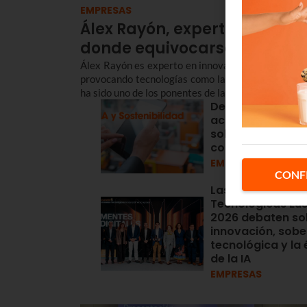
EMPRESAS
Álex Rayón, experto en innov
donde equivocarse cuesta 
Álex Rayón es experto en innovación y CEO de Br
provocando tecnologías como la Inteligencia Artif
ha sido uno de los ponentes de las Jornadas Tecnol
De los datos a la
acción: el valor d
sobre infraestru
conectadas
EMPRESAS
CONF
Las Jornadas
Tecnológicas Eus
2026 debaten so
innovación, sobe
tecnológica y la 
de la IA
EMPRESAS