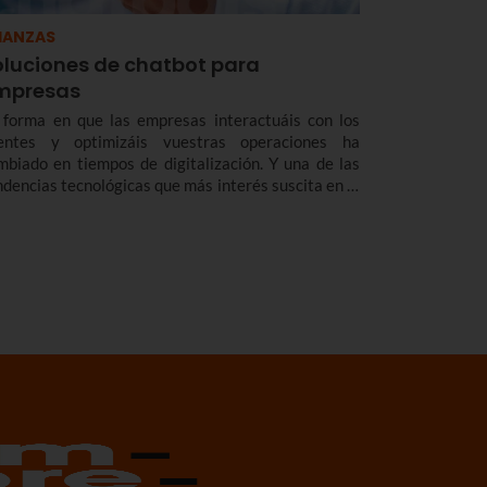
IANZAS
oluciones de chatbot para
mpresas
 forma en que las empresas interactuáis con los
ientes y optimizáis vuestras operaciones ha
mbiado en tiempos de digitalización. Y una de las
ndencias tecnológicas que más interés suscita en la
tualidad son los llamados chatbots (literalmente,
at robot). En Euskaltel os ofrecemos diferentes
luciones de chatbots o callbots que podrán
sponder a vuestras necesidades.