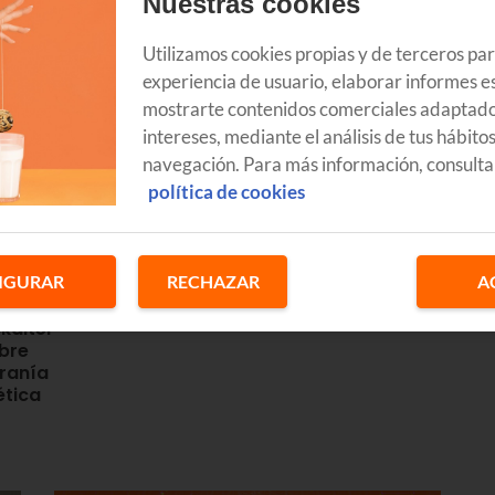
Nuestras cookies
ación: “La tecnología entra antes
Utilizamos cookies propias y de terceros pa
poco”
experiencia de usuario, elaborar informes es
ain&Code. Con él hemos hablado sobre los cambios que están
mostrarte contenidos comerciales adaptado
icial, estrategias de datos y tendencias de futuro. Álex Rayón
intereses, mediante el análisis de tus hábito
ógicas Euskaltel 2026.
navegación. Para más información, consulta
Sistemas multiagente
de Inteligencia Artificial:
política de cookies
e la IA
la nueva forma de
cturas
organizar el trabajo en
tu empresa
IGURAR
RECHAZAR
A
EMPRESAS
kaltel
bre
ranía
ética