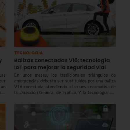
TECNOLOGÍA
y
Balizas conectadas V16: tecnología
IoT para mejorar la seguridad vial
Las
En unos meses, los tradicionales triángulos de
cer
emergencias deberán ser sustituidos por una baliza
tan
V16 conectada, atendiendo a la nueva normativa de
zar
la Dirección General de Tráfico. Y la tecnología IoT
tipo
juega un papel esencial en estas nuevas balizas que
ios
se comunican con la DGT en tiempo real.