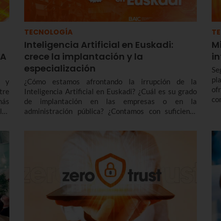
TECNOLOGÍA
T
Inteligencia Artificial en Euskadi:
Mi
IA
crece la implantación y la
i
especialización
Se
pl
o y
¿Cómo estamos afrontando la irrupción de la
of
tre
Inteligencia Artificial en Euskadi? ¿Cuál es su grado
co
más
de implantación en las empresas o en la
te
 las
administración pública? ¿Contamos con suficiente
al
 de
personal especializado? Son preguntas a las que da
di
respuesta un reciente informe publicado por BAIC,
Basque Artificial Intelligence Center.