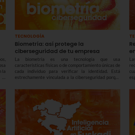
TECNOLOGÍA
T
Biometría: así protege la
R
ciberseguridad de tu empresa
e
os,
La biometría es una tecnología que usa
La
osa
características físicas o de comportamiento únicas de
re
n la
cada individuo para verificar la identidad. Está
cu
 el
estrechamente vinculada a la ciberseguridad porque
es
n y
las tecnologías biométricas se utilizan, cada vez, más
pr
nte
para mejorar la seguridad en la autenticación o el
el
control de accesos físicos y digitales.