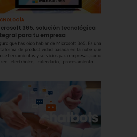
ECNOLOGÍA
crosoft 365, solución tecnológica
ntegral para tu empresa
guro que has oído hablar de Microsoft 365. Es una
ataforma de productividad basada en la nube que
rece herramientas y servicios para empresas, como
rreo electrónico, calendario, procesamiento de
xtos, herramientas de colaboración y
macenamiento cloud. Una solución integral para
námicas de trabajo actuales.