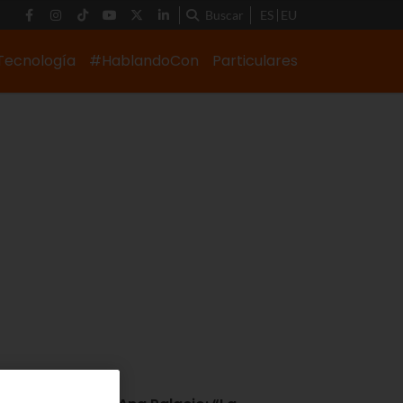
Buscar
ES
EU
Tecnología
#HablandoCon
Particulares