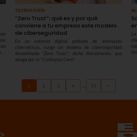
TECNOLOGÍA
AL
“Zero Trust”: qué es y por qué
S
conviene a tu empresa este modelo
e
de ciberseguridad
uje
La
ías
cl
En un entorno digital poblado de amenazas
tan
ca
cibernéticas, surge un modelo de ciberseguridad
ser
te
denominado “Zero Trust”; dicho literalmente, que
ac
aboga por la "Confianza Cero".
ch
so
re
1
2
3
4
...
33
>