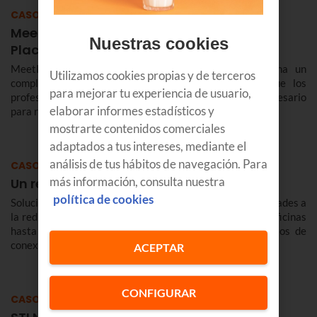
CASOS DE ÉXITO
MeetPointConnect, el éxito de un Market
Nuestras cookies
Place digital para el transporte
MeetPointConnect y Euskaltel han puesto en marcha un
Utilizamos cookies propias y de terceros
completo Marketplace íntegramente digital en el que los
para mejorar tu experiencia de usuario,
profesionales del transporte podrán encontrar todo lo necesario
elaborar informes estadísticos y
para realizar su actividad.
mostrarte contenidos comerciales
adaptados a tus intereses, mediante el
análisis de tus hábitos de navegación. Para
CASOS DE ÉXITO
más información, consulta nuestra
Un reto tecnológico a medida
política de cookies
Solución tecnológica global que aporta nuevas funcionalidades a
la red de ABANCA, desde la conectividad entre nubes y oficinas
hasta un sistema de alta seguridad en todos los puntos de
conexión.
ACEPTAR
CONFIGURAR
CASOS DE ÉXITO