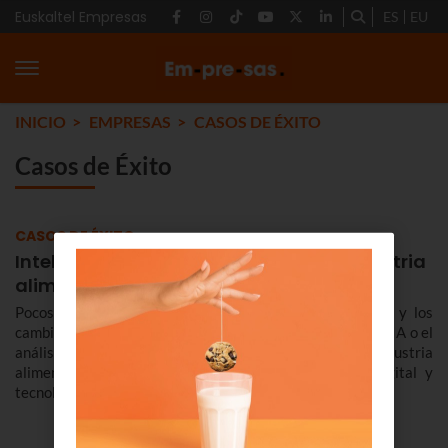
Euskaltel Empresas
ES
EU
INICIO
EMPRESAS
CASOS DE ÉXITO
Casos de Éxito
CASOS DE ÉXITO
Inteligencia Artificial aplicada a la industria
alimentaria
Pocos sectores y ámbitos se quedan fuera del empuje y los
cambios derivados de la irrupción de tecnologías como la IA o el
análisis del dato. Y un sector tan esencial como la industria
alimentaria no puede ser ajena a esta revolución digital y
tecnológica.