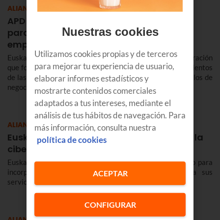
ALIANZAS
APD Norte y Euskaltel: apuesta conjunta
Nuestras cookies
para impulsar la digitalización de las
empresas
Utilizamos cookies propias y de terceros
Euskaltel y APD Norte renovamos un acuerdo de colaboración
para mejorar tu experiencia de usuario,
que fomenta el intercambio y la actualización de conocimientos
de las empresas en materia de digitalización de los modelos de
elaborar informes estadísticos y
negocio.
mostrarte contenidos comerciales
adaptados a tus intereses, mediante el
análisis de tus hábitos de navegación. Para
ALIANZAS
más información, consulta nuestra
Euskaltel y S2 Grupo se unen para cuidar la
política de cookies
ciberseguridad de tu empresa
Euskaltel se alía con la compañía especializada S2 Grupo para
incorporar completas soluciones de ciberseguridad a sus
ACEPTAR
servicios para empresas.
CONFIGURAR
ALIANZAS