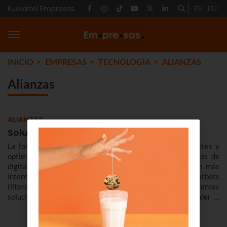
Euskaltel Empresas
ES
EU
INICIO
EMPRESAS
TECNOLOGÍA
ALIANZAS
Alianzas
ALIANZAS
Soluciones de chatbot para empresas
La forma en que las empresas interactuáis con los clientes y
optimizáis vuestras operaciones ha cambiado en tiempos de
digitalización. Y una de las tendencias tecnológicas que más
interés suscita en la actualidad son los llamados chatbots
(literalmente, chat robot). En Euskaltel os ofrecemos diferentes
soluciones de chatbots o callbots que podrán responder a
vuestras necesidades.