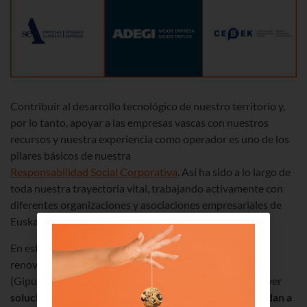
Contribuir al desarrollo tecnológico de nuestro territorio y,
por lo tanto, apoyar a las empresas vascas con nuestros
recursos y nuestra experiencia como operador es uno de los
pilares básicos de nuestra
Responsabilidad Social Corporativa
. Así ha sido a lo largo de
toda nuestra trayectoria vital, trabajando activamente con
diferentes organizaciones y asociaciones empresariales de
Euskadi.
En esta línea de colaboración, recientemente hemos
renovado alianzas y acuerdos con
SEA
(Álava),
Adegi
(Gipuzkoa) y
CEBEK
(Bizkaia) con el objetivo de promover
soluciones integradas de comunicaciones que respondan a