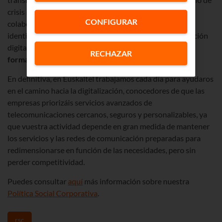
crisis sanitaria en el que la conectividad y el trabajo
CONFIGURAR
colaborativo son esenciales. También colaboraremos en
identificar aquellos temas de interés para la transformación
digital de las empresas participaremos en
jornadas de
RECHAZAR
formación y encuentros
para los asociados.
En definitiva, en Euskaltel trabajamos cada día para ayudaros
en el camino hacia la digitalización, conocedores de que las
empresas priorizáis servicios avanzados de
telecomunicaciones cercanos, seguros y personalizables, ya
que vuestra actividad depende en gran medida de mantener
los servicios y las redes de comunicación preparadas para
redimensionarse en función de las necesidades, pero sin
perder competitividad.
Puedes consultar
aquí
más información sobre nuestra
Política Social Corporativa
.
rsc