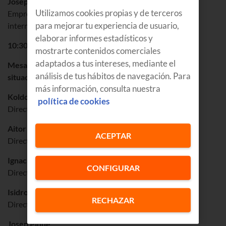
Josep Piqué
Utilizamos cookies propias y de terceros
Empresario, economista y experto conferenciante
para mejorar tu experiencia de usuario,
internacional en dirección de empresa
elaborar informes estadísticos y
10:30
mostrarte contenidos comerciales
adaptados a tus intereses, mediante el
Mesa profesional: Éxito, retos y oportunidades de la
análisis de tus hábitos de navegación. Para
situación actual
más información, consulta nuestra
Koldo Etxeberria
política de cookies
Director de Sistemas de KUTXABANK
Aitor Urzelai
ACEPTAR
Director General del Grupo SPRI
Ignacio Lekunberri
CONFIGURAR
Director Gerente de MUTUALIA
Isidro Fernández de la Calle
RECHAZAR
Director de Empresas del Grupo Euskaltel
Josep Piqué