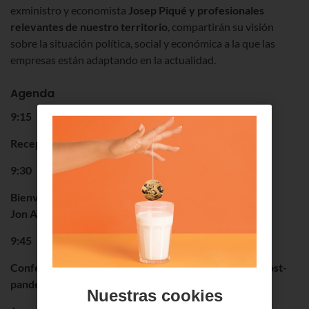
exministro y economista
Josep Piqué y profesionales
relevantes de nuestro territorio
, compartirán su visión
sobre la situación política, social y económica a la que las
empresas están adaptando en la actualidad.
Agenda
9:15
Recepción de Asistentes
9:30
Bienvenida y presentación
Jon Ander de las Fuentes, Director de Euskaltel
9:45
Conferencia: La adaptación de la empresa al mundo post-
pandemia que nos viene
Nuestras cookies