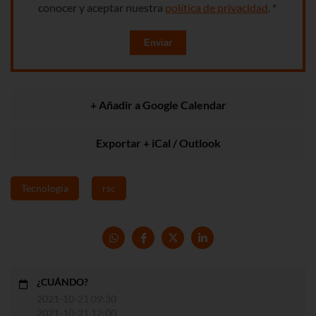
conocer y aceptar nuestra
política de privacidad
. *
Enviar
+ Añadir a Google Calendar
Exportar + iCal / Outlook
Tecnología
rsc
¿CUÁNDO?
2021-10-21 09:30
2021-10-21 12:00