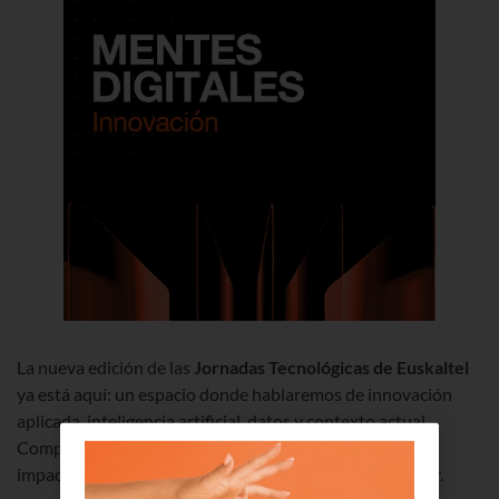
La nueva edición de las
Jornadas Tecnológicas de Euskaltel
ya está aquí: un espacio donde hablaremos de innovación
aplicada, inteligencia artificial, datos y contexto actual.
Compartiremos qué está cambiando en el sector, qué
impacto real tiene en las empresas vascas y cómo actuar.