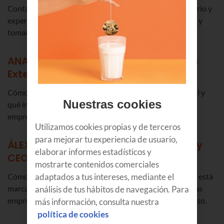
Contaremos con expertos que aportarán su visión, criterio y
experiencia real, para entender mejor el contexto actual y
tomar mejores decisiones:
ANA PALACIO - Exministra de Asuntos
Exteriores de España
Cómo la tecnología está redefiniendo el equilibrio global y
Nuestras cookies
qué implica este contexto geopolítico en las decisiones
empresariales.
Utilizamos cookies propias y de terceros
para mejorar tu experiencia de usuario,
ÁLEX RAYÓN – Experto en innovación y
elaborar informes estadísticos y
CEO de Brain&Code
mostrarte contenidos comerciales
adaptados a tus intereses, mediante el
Cómo la innovación ha pasado de opcional a crítica, qué está
análisis de tus hábitos de navegación. Para
marcando el verdadero impacto hoy y qué diferencia a las
empresas que avanzan de las que se quedan en el discurso.
más información, consulta nuestra
política de cookies