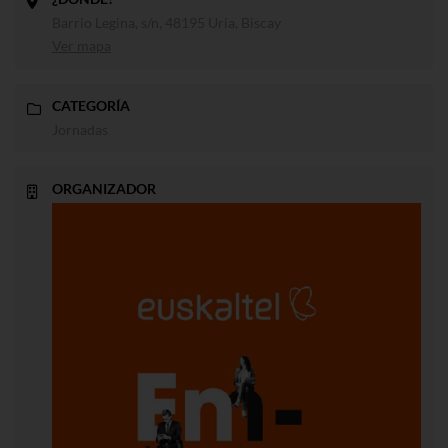
Barrio Legina, s/n, 48195 Uria, Biscay
Ver mapa
CATEGORÍA
Jornadas
ORGANIZADOR