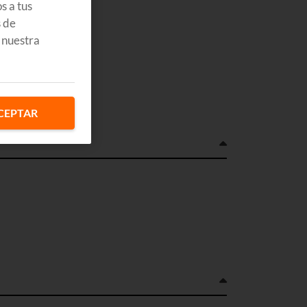
s a tus
s de
 nuestra
CEPTAR