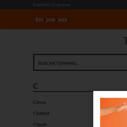
Euskaltel Empresas
C
Canva
Chatbot
Claude