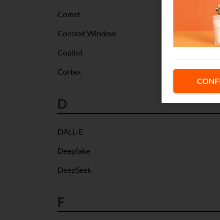
Comet
Context Window
Copilot
Cortex
CONF
D
DALL-E
Deepfake
DeepSeek
F