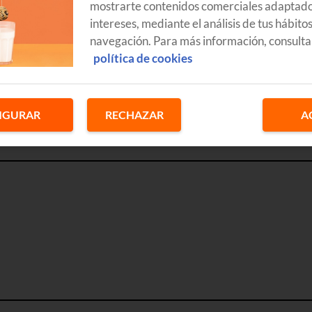
mostrarte contenidos comerciales adaptado
intereses, mediante el análisis de tus hábito
navegación. Para más información, consulta
política de cookies
IGURAR
RECHAZAR
A