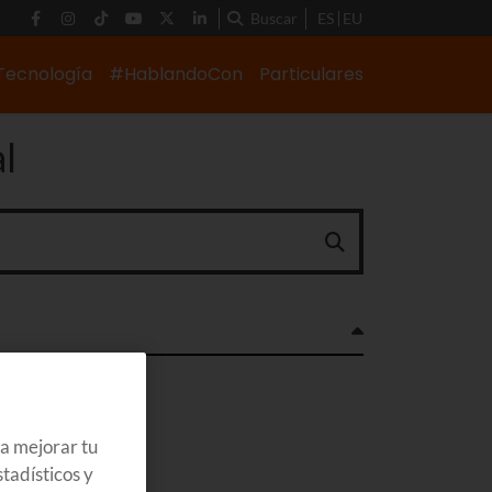
Buscar
ES
EU
Tecnología
#HablandoCon
Particulares
l
ra mejorar tu
tadísticos y