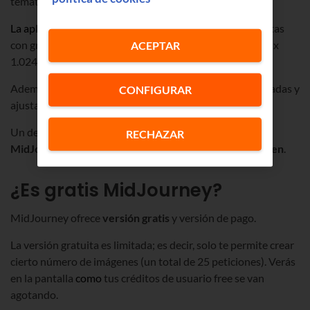
temáticas.
La aplicación s
e caracteriza por generar imágenes realistas
con gran definición y resolución de imagen (hasta 1.792 x
ACEPTAR
1.024 píxeles).
Además, permite descripciones exhaustivas, personalizadas y
CONFIGURAR
ajustar las preferencias a tu gusto.
Un detalle importante es que, para cada petición,
RECHAZAR
MidJourney te da cuatro opciones diferentes de imagen
.
¿Es gratis MidJourney?
MidJourney ofrece
versión gratis
y versión de pago.
La versión gratuita es limitada; es decir, solo te permite crear
cierto número de imágenes (un total de 25 peticiones). Verás
en la pantalla
como
tus créditos de usuario free se van
agotando.