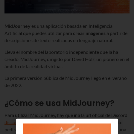
MidJourney
es una aplicación basada en Inteligencia
Artificial que puedes utilizar para
crear imágenes
a partir de
descripciones de texto realizadas en lenguaje natural.
Lleva el nombre del laboratorio independiente que la ha
creado, MidJourney, dirigido por David Holz, un pionero en el
ámbito de la realidad virtual.
La primera versión pública de MidJourney llegó en el verano
de 2022.
¿Cómo se usa MidJourney?
Para utilizar MidJourney, hay que
ir
a la url oficial de Discord:
discord.gg/midjourney
. Ahí verás una pantalla donde se te
pedirá un nombre de usuario y en la que
solicitas
recibir una