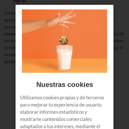
digital?
Diría que sí hay punto de inflexión, pero no en el sentido
épico que suele venderse. La novedad no está solo en las
herramientas, sino en que
cambia el coste de producir
conocimiento, automatizar tareas y tomar decisiones
. La IA
no transforma por sí sola: amplifica la madurez o el desorden
previo de cada organización. Por eso la pregunta real no es si
la tecnología cambia mucho, sino si las empresas están
preparadas para cambiar con ella.
Nuestras cookies
Utilizamos cookies propias y de terceros
para mejorar tu experiencia de usuario,
elaborar informes estadísticos y
mostrarte contenidos comerciales
adaptados a tus intereses, mediante el