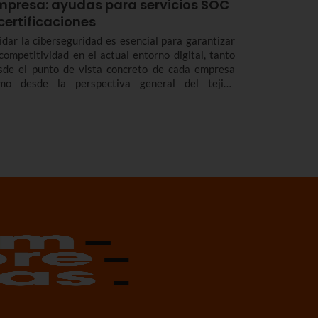
mpresa: ayudas para servicios SOC
certificaciones
idar la ciberseguridad es esencial para garantizar
 competitividad en el actual entorno digital, tanto
sde el punto de vista concreto de cada empresa
mo desde la perspectiva general del tejido
presarial de Euskadi. Por ello resultan tan
teresantes líneas de ayudas como la que tiene en
rcha SPRI, la Agencia Vasca de Desarrollo
presarial.