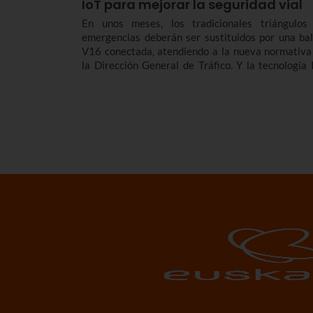
IoT para mejorar la seguridad vial
En unos meses, los tradicionales triángulos
emergencias deberán ser sustituidos por una bal
V16 conectada, atendiendo a la nueva normativa
la Dirección General de Tráfico. Y la tecnología 
juega un papel esencial en estas nuevas balizas 
se comunican con la DGT en tiempo real.