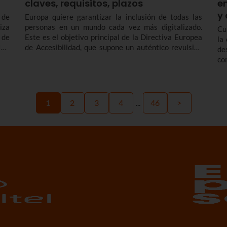
claves, requisitos, plazos
e
y 
 de
Europa quiere garantizar la inclusión de todas las
iza
personas en un mundo cada vez más digitalizado.
Cu
 de
Este es el objetivo principal de la Directiva Europea
la
IoT
de Accesibilidad, que supone un auténtico revulsivo
de
que
en la regulación de la accesibilidad de productos y
co
servicios digitales.
em
in
ma
Em
1
2
3
4
...
46
>