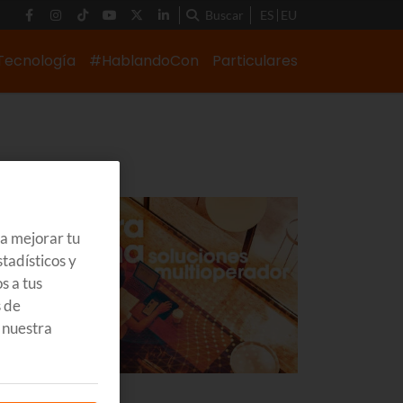
Buscar
ES
EU
Tecnología
#HablandoCon
Particulares
ra mejorar tu
tadísticos y
s a tus
s de
 nuestra
ECNOLOGÍA