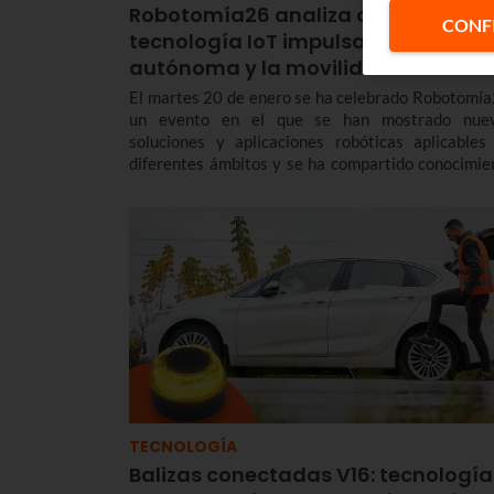
Robotomía26 analiza cómo la
CONF
tecnología IoT impulsa la robótica
autónoma y la movilidad conecta
El martes 20 de enero se ha celebrado Robotomía
un evento en el que se han mostrado nue
soluciones y aplicaciones robóticas aplicables
diferentes ámbitos y se ha compartido conocimie
sobre robótica colaborativa, tradicional, móvi
aérea.
TECNOLOGÍA
Balizas conectadas V16: tecnología