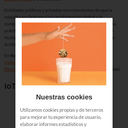
Entidades públicas y privadas son conscientes de que la
robótica es clave para la transformación digital y la
competitividad de las empresas. Y el objetivo es llevar a la
práctica diaria sus avances y potencialidades, que se han
multiplicado especialmente con el auge de la Inteligencia
Artificial y las mejoras en la conectividad de las redes.
En
Robotomía26
han participado empresas como
Iruña Tecnologías de Automatización
,
Grupo Ramos
,
Electrolumen
,
Eosol
,
Gabyl
o
Largoiko
, además de Euskaltel.
IoT en Euskaltel
Nuestras cookies
Utilizamos cookies propias y de terceros
para mejorar tu experiencia de usuario,
elaborar informes estadísticos y