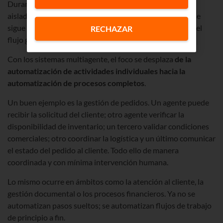
Durante años, las empresas han automatizado tareas
aisladas y con ello han incrementado la eficiencia, pero se
sigue necesitando intervención humana para coordinar el
RECHAZAR
flujo global del trabajo.
Con los sistemas multiagente, el foco se desplaza
de la
automatización de actividades individuales hacia la
automatización de procesos completos
.
Un buen ejemplo es la gestión de pedidos. Un agente puede
recibir la solicitud del cliente; otro agente verificar la
disponibilidad de inventario; un tercero validar condiciones
comerciales; otro coordinar la logística y un último comunicar
el estado del pedido al cliente. Todo ello de manera
coordinada y con mínima intervención humana.
Lo mismo ocurre en ámbitos como la atención al cliente, la
gestión documental o los procesos financieros. Ya no se
automatizan pasos sueltos; se automatizan flujos de trabajo
de principio a fin.