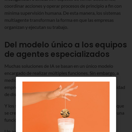
coordinar acciones y operar procesos de principio a fin con
mínima supervisión humana. De esta manera, los sistemas
multiagente transforman la forma en que las empresas
organizan y ejecutan su trabajo.
Del modelo único a los equipos
de agentes especializados
Muchas soluciones de IA se basan en un único modelo
encargado de realizar múltiples funciones. Sin embargo, a
medida que aumentan la complejidad de los procesos
empresariales y las exigencias operativas, surge la necesidad
de distribuir responsabilidades.
Y los sistemas multiagente responden a este desafío, ya que
se crean múltiples agentes especializados, cada uno con una
función concreta dentro del proceso.
Un agente puede encargarse, por ejemplo, de recopilar y