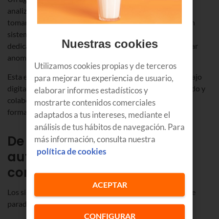
analizar información. Otro puede evaluar alternativas y
tomar decisiones. Un tercero puede ejecutar acciones en
sistemas corporativos. Incluso pueden existir agentes
Nuestras cookies
dedicados exclusivamente a validar resultados o detectar
anomalías.
Utilizamos cookies propias y de terceros
Esta especialización permite construir entornos de trabajo
para mejorar tu experiencia de usuario,
digitales donde cada agente desempeña un papel definido y
elaborar informes estadísticos y
colabora con otros para alcanzar un objetivo común, de
mostrarte contenidos comerciales
forma similar a como lo hace un equipo humano.
adaptados a tus intereses, mediante el
análisis de tus hábitos de navegación. Para
De automatizar tareas a
más información, consulta nuestra
política de cookies
automatizar procesos
completos
ACEPTAR
Los sistemas multiagente de IA introducen un cambio de
paradigma en la automatización.
CONFIGURAR