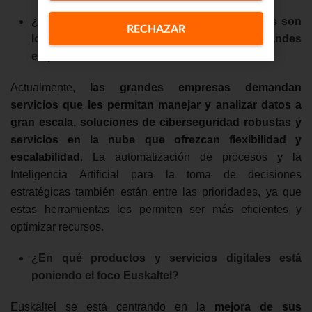
¿Qué tipo de servicios o soluciones digitales son
RECHAZAR
los más demandados actualmente por las grandes
empresas?
Actualmente,
las grandes empresas demandan
servicios que les permitan manejar y analizar datos a
gran escala, soluciones de ciberseguridad robustas y
servicios en la nube que ofrezcan flexibilidad y
escalabilidad
. La automatización de procesos y la
Inteligencia Artificial para la toma de decisiones
estratégicas también están entre las prioridades, ya que
estas herramientas les permiten ser más eficientes y
optimizar recursos.
¿En qué productos y servicios digitales está
poniendo el foco Euskaltel?
Euskaltel se está centrando en la
mejora de sus