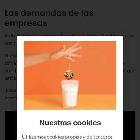
Las demandas de las
empresas
A día de hoy, las empresas buscáis soluciones flexibles que se
adapten a lo que necesitáis en cada momento.
No solo hablamos de almacenamiento, sino también de
servicios personalizados que no impliquen cambiar toda
vuestra infraestructura tecnológica y los sistemas con los que
estáis trabajando.
Josune Egurrola
analiza brevemente cuáles son las
necesidades actuales de las empresas.
Nuestras cookies
Utilizamos cookies propias y de terceros