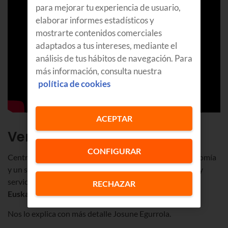
para mejorar tu experiencia de usuario,
elaborar informes estadísticos y
mostrarte contenidos comerciales
adaptados a tus intereses, mediante el
análisis de tus hábitos de navegación. Para
más información, consulta nuestra
política de cookies
ACEPTAR
Ventajas de Euskaltel Cloud
CONFIGURAR
Centro de datos muy potente, cercanía, facilidad, autonomía
y un soporte técnico integral 24/7 con atención directa y
servicio postventa son solo algunas de las ventajas de
RECHAZAR
Euskaltel Cloud
.
Nos lo explica con más detalle
Josune Egurrola.