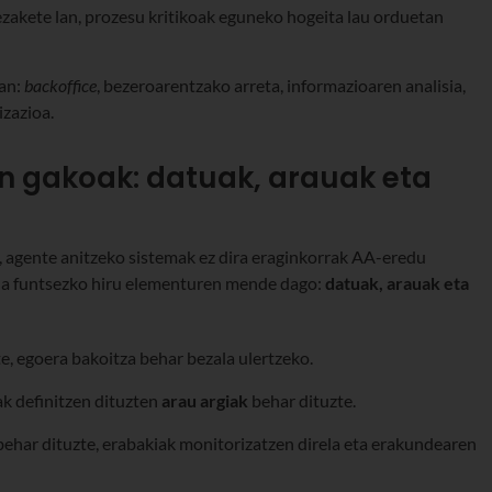
ezakete lan, prozesu kritikoak eguneko hogeita lau orduetan
tan:
backoffice
, bezeroarentzako arreta, informazioaren analisia,
zazioa.
n gakoak: datuak, arauak eta
 agente anitzeko sistemak ez dira eraginkorrak AA-eredu
una funtsezko hiru elementuren mende dago:
datuak, arauak eta
e, egoera bakoitza behar bezala ulertzeko.
k definitzen dituzten
arau argiak
behar dituzte.
ehar dituzte, erabakiak monitorizatzen direla eta erakundearen