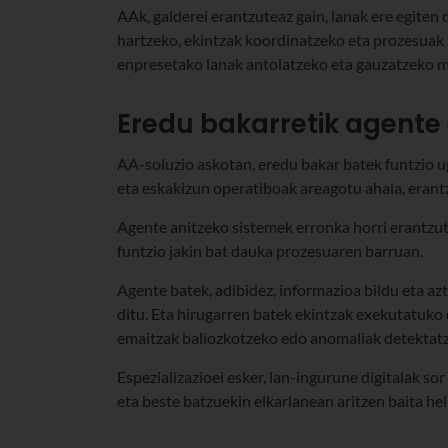
AAk, galderei erantzuteaz gain, lanak ere egiten 
hartzeko, ekintzak koordinatzeko eta prozesuak h
enpresetako lanak antolatzeko eta gauzatzeko mo
Eredu bakarretik agente 
AA-soluzio askotan, eredu bakar batek funtzio u
eta eskakizun operatiboak areagotu ahala, eran
Agente anitzeko sistemek erronka horri erantzute
funtzio jakin bat dauka prozesuaren barruan.
Agente batek, adibidez, informazioa bildu eta a
ditu. Eta hirugarren batek ekintzak exekutatuko 
emaitzak baliozkotzeko edo anomaliak detektat
Espezializazioei esker, lan-ingurune digitalak so
eta beste batzuekin elkarlanean aritzen baita he