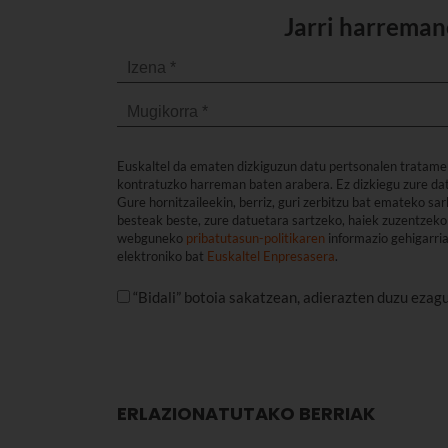
Jarri harreman
Euskaltel da ematen dizkiguzun datu pertsonalen tratame
kontratuzko harreman baten arabera. Ez dizkiegu zure dat
Gure hornitzaileekin, berriz, guri zerbitzu bat emateko s
besteak beste, zure datuetara sartzeko, haiek zuzentzeko 
webguneko
pribatutasun-politikaren
informazio gehigarri
elektroniko bat
Euskaltel Enpresasera
.
“Bidali” botoia sakatzean, adierazten duzu ezag
ERLAZIONATUTAKO BERRIAK