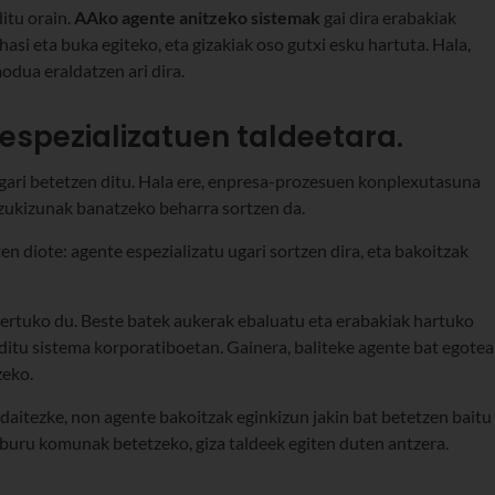
ditu orain.
AAko agente anitzeko sistemak
gai dira erabakiak
asi eta buka egiteko, eta gizakiak oso gutxi esku hartuta. Hala,
dua eraldatzen ari dira.
espezializatuen taldeetara.
gari betetzen ditu. Hala ere, enpresa-prozesuen konplexutasuna
tzukizunak banatzeko beharra sortzen da.
n diote: agente espezializatu ugari sortzen dira, eta bakoitzak
ztertuko du. Beste batek aukerak ebaluatu eta erabakiak hartuko
ditu sistema korporatiboetan. Gainera, baliteke agente bat egotea
zeko.
r daitezke, non agente bakoitzak eginkizun jakin bat betetzen baitu
lburu komunak betetzeko, giza taldeek egiten duten antzera.