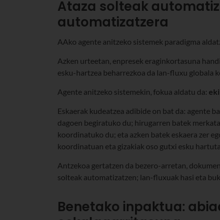
Ataza solteak automatiz
automatizatzera
AAko agente anitzeko sistemek paradigma aldatz
Azken urteetan, enpresek eraginkortasuna handit
esku-hartzea beharrezkoa da lan-fluxu globala 
Agente anitzeko sistemekin, fokua aldatu da:
eki
Eskaerak kudeatzea adibide on bat da: agente ba
dagoen begiratuko du; hirugarren batek merkatar
koordinatuko du; eta azken batek eskaera zer eg
koordinatuan eta gizakiak oso gutxi esku hartuta
Antzekoa gertatzen da bezero-arretan, dokument
solteak automatizatzen; lan-fluxuak hasi eta bu
Benetako inpaktua: abi