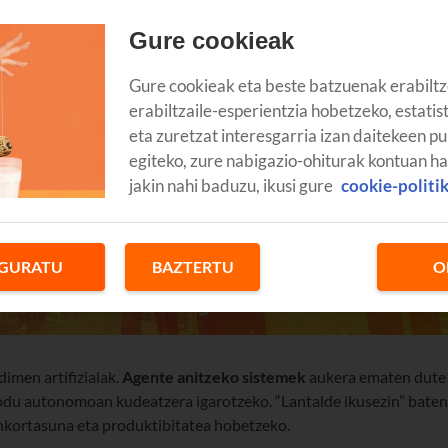
Gure cookieak
Gure cookieak eta beste batzuenak erabiltz
erabiltzaile-esperientzia hobetzeko, estatis
eta zuretzat interesgarria izan daitekeen pu
egiteko, zure nabigazio-ohiturak kontuan h
jakin nahi baduzu, ikusi gure
cookie-politi
GURATU
BAZTERTU
O
dimen artifizialak.
Agente anitzeko sistemek
aukera ematen dute
odu autonomoan kudeatzera igarotzeko. “Lantalde ikusezin” baten
inkortasuna eta produktibitatea hobetzeko.