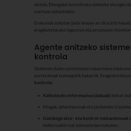
dutela. Etengabe koordinatu daitezke eta egin d
martxan edukitzeko.
Erakunde askotan jada lanean ari dira arlo haue
eragiketetarako laguntza eta prozesuen monitori
Agente anitzeko sisteme
kontrola
Sistemek duten potentziala nabarmena bada ere,
aurreratuak izateagatik bakarrik. Eraginkortas
kontrola
.
Kalitatezko informazioa (datuak)
behar dut
Mugak, lehentasunak eta jarduteko irizpidea
Gainbegiratze- eta kontrol-mekanismoak
b
helburuekin bat datozela bermatzeko.