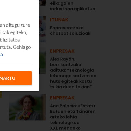
elikagaien
industriari aplikatua
ITUNAK
en ditugu zure
Enpresentzako
tikak egiteko,
chatbot soluzioak
blizitatea
artuta. Gehiago
ENPRESAK
ka
Alex Rayón,
berrikuntzako
aditua: “Teknologia
lehenago sartzen da
NARTU
huts egiteak kostu
txikia duen tokian”
ENPRESAK
Ana Palacio: «Estatu
Batuen eta Txinaren
arteko lehia
teknologikoa
XXI. mendeko