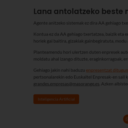
Lana antolatzeko beste
Agente anitzeko sistemak ez dira AA gehiago txer
Kontua ez da AA gehiago txertatzea, baizik eta er
horiek gai baitira, gizakiak gainbegiratuta, mod
Planteamendu hori ulertzen duten enpresek auto
moldatu ahal izango dituzte, eraginkorragoak, e
Gehiago jakin nahi baduzu
enpresentzat ditugun
pertsonalarekin edo Euskaltel Enpresak-en sail k
grandes.empresas@masorange.es
. Azken albiste
Inteligencia Artificial