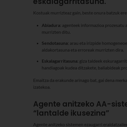
eskalagarritasuna.
Kostuak murrizteaz gain, beste onura batzuk ere
Abiadura
: agenteek informazioa prozesatu 
murrizten ditu.
Sendotasuna
: arau eta irizpide homogeneoe
aldakortasuna eta erroreak murrizten dira.
Eskalagarritasuna
: giza taldeek eskuragar
handiagoak kudea ditzakete, baliabideak pro
Emaitza da erakunde arinago bat, gai dena merka
izatekoa.
Agente anitzeko AA-sist
“lantalde ikusezina”
Agente anitzeko sistemen ezaugarri eraldatzailee