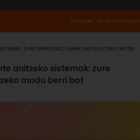
Ekitaldiak
Arrakasta-kasua
 SISTEMAK: ZURE ENPRESAKO LANAK ANTOLATZEKO MODU
nte anitzeko sistemak: zure
zeko modu berri bat