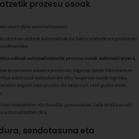
atzetik prozesu osoak
ea ekarri dute automatizazioan.
u dute lan solteak automatizatuta, baina oraindik ere gizakiaren
koordinatzeko.
ntza solteak automatizatzetik prozesu osoak automatizatzera
.
tek bezeroaren eskaera jasoko du; bigarren batek inbentarioan
itza-baldintzak baliozkotuko ditu; laugarren batek logistika
oeratan dagoen jakinaraziko dio bezeroari. Hori guztia modu
.
uen kudeaketan eta finantza-prozesuetan. Jada ez dira urrats
ka automatizatzen dira.
adura, sendotasuna eta