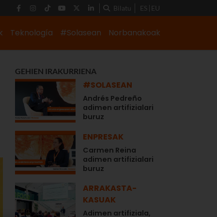
Bilatu
ES
EU
k
Teknología
#Solasean
Norbanakoak
GEHIEN IRAKURRIENA
#SOLASEAN
Andrés Pedreño
adimen artifizialari
buruz
ENPRESAK
Carmen Reina
adimen artifizialari
buruz
ARRAKASTA-
KASUAK
Adimen artifiziala,