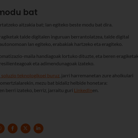
 modu bat
tatzeko aitzakia bat; lan egiteko beste modu bat dira.
agiketak talde digitalen inguruan berrantolatzea, talde digital
u autonomoan lan egiteko, erabakiak hartzeko eta eragiteko.
matizazio-maila handiagoak lortuko dituzte, eta beren eragiketa
rresilienteagoak eta adimendunagoak izateko.
 soluzio teknologikoei buruz
, jarri harremanetan zure aholkulari
omertzialarekin, mezu bat bidaliz helbide honetara:
en berri izateko, berriz, jarraitu guri
LinkedIn
en.