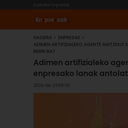
Euskaltel Enpresak
HASIERA
ENPRESAK
ADIMEN ARTIFIZIALEKO AGENTE ANITZEKO
BERRI BAT
Adimen artifizialeko age
enpresako lanak antolat
2026-06-23 09:50