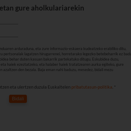
etan gure aholkulariarekin
nduaren arduraduna, eta zure informazio-eskaera kudeatzeko erabiliko ditu,
u pertsonalak lagatzen hirugarrenei, horretarako legezko betebeharrik ez bad
arbidea behar duten kasuan bakarrik partekatuko ditugu. Eskubidea duzu,
eta haiek ezeztatzeko, eta halaber haiek tratatzearen aurka egiteko, gure
an azaltzen den bezala. Baja eman nahi baduzu, mesedez, bidali mezu
utzen eta ulertzen duzula Euskaltelen
pribatutasun-politika
. *
Bidali