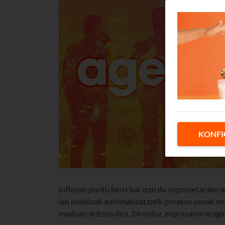
KONFI
Inflexio-puntu berri bat izan du enpresetarako a
lan isolatuak automatizatzetik prozesu osoak m
moduan aritzen dira, 24 orduz, enpresaren erag