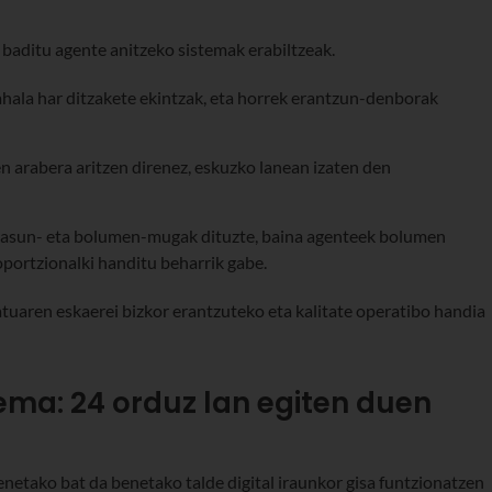
 baditu agente anitzeko sistemak erabiltzeak.
ahala har ditzakete ekintzak, eta horrek erantzun-denborak
n arabera aritzen direnez, eskuzko lanean izaten den
ritasun- eta bolumen-mugak dituzte, baina agenteek bolumen
portzionalki handitu beharrik gabe.
tuaren eskaerei bizkor erantzuteko eta kalitate operatibo handia
ema: 24 orduz lan egiten duen
netako bat da benetako talde digital iraunkor gisa funtzionatzen