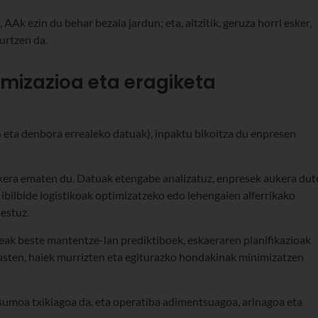
 AAk ezin du behar bezala jardun; eta, aitzitik, geruza horri esker,
urtzen da.
imizazioa eta eragiketa
 eta denbora errealeko datuak), inpaktu bikoitza du enpresen
ukera ematen du. Datuak etengabe analizatuz, enpresek aukera dut
bilbide logistikoak optimizatzeko edo lehengaien alferrikako
hestuz.
teak beste mantentze-lan prediktiboek, eskaeraren planifikazioak
sten, haiek murrizten eta egiturazko hondakinak minimizatzen
tsumoa txikiagoa da, eta operatiba adimentsuagoa, arinagoa eta