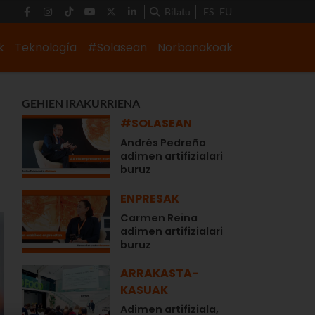
Bilatu
ES
EU
k
Teknología
#Solasean
Norbanakoak
GEHIEN IRAKURRIENA
#SOLASEAN
Andrés Pedreño
adimen artifizialari
buruz
ENPRESAK
Carmen Reina
adimen artifizialari
buruz
ARRAKASTA-
KASUAK
Adimen artifiziala,