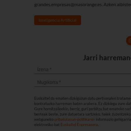
grandes.empresas@masorange.es. Azken albisteen b
Inteligencia Artificial
Jarri harreman
Euskaltel da ematen dizkiguzun datu pertsonalen tratame
kontratuzko harreman baten arabera. Ez dizkiegu zure dat
Gure hornitzaileekin, berriz, guri zerbitzu bat emateko s
besteak beste, zure datuetara sartzeko, haiek zuzentzeko 
webguneko
pribatutasun-politikaren
informazio gehigarri
elektroniko bat
Euskaltel Enpresasera
.