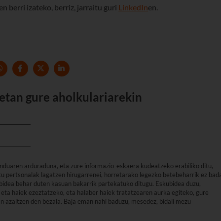
erri izateko, berriz, jarraitu guri
LinkedIn
en.
etan gure aholkulariarekin
nduaren arduraduna, eta zure informazio-eskaera kudeatzeko erabiliko ditu,
u pertsonalak lagatzen hirugarrenei, horretarako legezko betebeharrik ez bad
arbidea behar duten kasuan bakarrik partekatuko ditugu. Eskubidea duzu,
eta haiek ezeztatzeko, eta halaber haiek tratatzearen aurka egiteko, gure
an azaltzen den bezala. Baja eman nahi baduzu, mesedez, bidali mezu