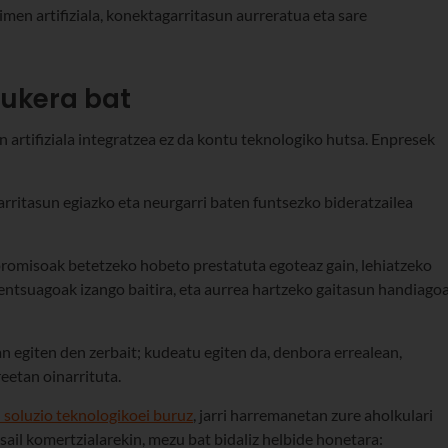
imen artifiziala, konektagarritasun aurreratua eta sare
aukera bat
 artifiziala integratzea ez da kontu teknologiko hutsa. Enpresek
rritasun egiazko eta neurgarri baten funtsezko bideratzailea
romisoak betetzeko hobeto prestatuta egoteaz gain, lehiatzeko
entsuagoak izango baitira, eta aurrea hartzeko gaitasun handiago
an egiten den zerbait; kudeatu egiten da, denbora errealean,
eetan oinarrituta.
 soluzio teknologikoei buruz
, jarri harremanetan zure aholkulari
ail komertzialarekin, mezu bat bidaliz helbide honetara: