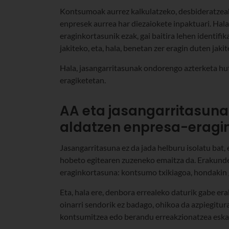
Kontsumoak aurrez kalkulatzeko, desbideratzeak
enpresek aurrea har diezaiokete inpaktuari. Hala
eraginkortasunik ezak, gai baitira lehen identifik
jakiteko, eta, hala, benetan zer eragin duten jakit
Hala, jasangarritasunak ondorengo azterketa huts
eragiketetan.
AA eta jasangarritasuna
aldatzen enpresa-eragi
Jasangarritasuna ez da jada helburu isolatu bat,
hobeto egitearen zuzeneko emaitza da. Erakundea
eraginkortasuna: kontsumo txikiagoa, hondakin 
Eta, hala ere, denbora errealeko daturik gabe e
oinarri sendorik ez badago, ohikoa da azpiegitu
kontsumitzea edo berandu erreakzionatzea eska