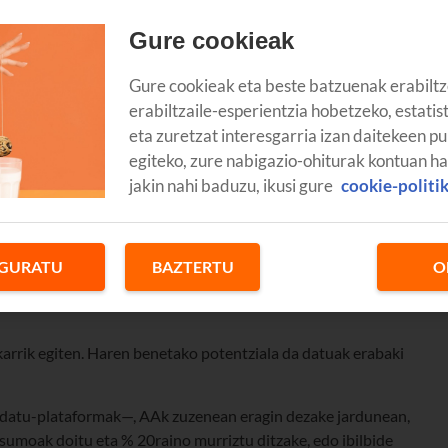
Gure cookieak
Gure cookieak eta beste batzuenak erabiltz
erabiltzaile-esperientzia hobetzeko, estatis
eta zuretzat interesgarria izan daitekeen pu
egiteko, zure nabigazio-ohiturak kontuan h
jakin nahi baduzu, ikusi gure
cookie-politi
GURATU
BAZTERTU
O
karrik egiten. Haren benetako potentziala da datuak erabaki
a datu-plataformak—, AAk zuzenean eragin dezake jardunean,
sumoak doitu eta % 20raino murriztu ditzake, edo ibilbide