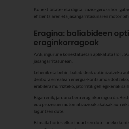
Konektibitate- eta digitalizazio-geruza hori gabe,
efizientziaren eta jasangarritasunaren motor bih
Eragina: baliabideen opt
eraginkorragoak
AAk, ingurune konektatuetan aplikatuta (IoT, 5G
jasangarritasunean.
Lehenik eta behin, baliabideak optimizatzeko a
denbora errealean energia-kontsumoa doitzeko, i
erabilera murrizteko, jatorritik gehiegikeriak sai
Bigarrenik, jarduna bera eraginkorragoa da. Bes
edo prozesuen automatizazioak akatsak aurreiku
laguntzen dute.
Bi maila horiek elkar indartzen dute: uneko kon