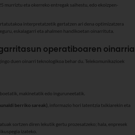
5 murriztu eta okerreko entregak saihestu, edo ekoizpen-
rtatutakoa interpretatzetik gertatzen ari dena optimizatzera
eguru, eskalagarri eta ahalmen handikoetan oinarrituta.
ngarritasun operatiboaren oinarria
gingo duen oinarri teknologikoa behar du. Telekomunikazioek
iboetatik, makinetatik edo inguruneetatik.
unaldi berriko sareak)
, informazio hori latentzia txikiarekin eta
datuak sortzen diren lekutik gertu prozesatzeko; hala, enpresek
ikuspegia izateko.