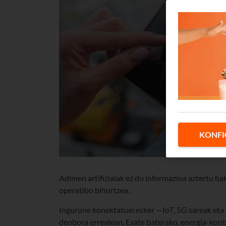
KONFI
Adimen artifizialak ez du informazioa aztertu ba
operatibo bihurtzea.
Ingurune konektatuei esker —
IoT
, 5G sareak et
denbora errealean. Esate baterako, energia-kont