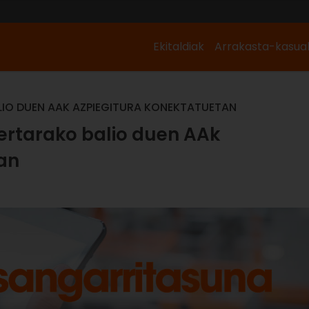
Ekitaldiak
Arrakasta-kasua
LIO DUEN AAK AZPIEGITURA KONEKTATUETAN
zertarako balio duen AAk
an