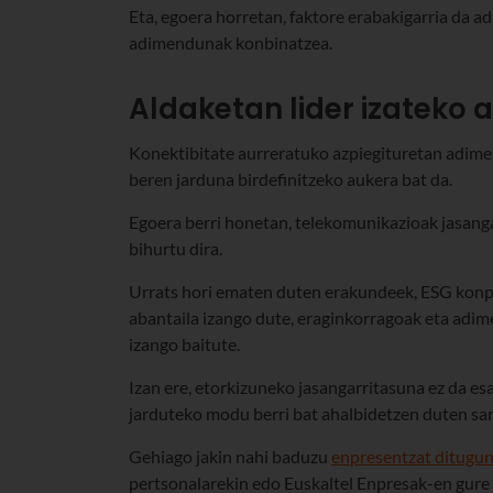
Eta, egoera horretan, faktore erabakigarria da ad
adimendunak konbinatzea.
Aldaketan lider izateko 
Konektibitate aurreratuko azpiegituretan adimen
beren jarduna birdefinitzeko aukera bat da.
Egoera berri honetan, telekomunikazioak jasanga
bihurtu dira.
Urrats hori ematen duten erakundeek, ESG konp
abantaila izango dute, eraginkorragoak eta adim
izango baitute.
Izan ere, etorkizuneko jasangarritasuna ez da es
jarduteko modu berri bat ahalbidetzen duten sar
Gehiago jakin nahi baduzu
enpresentzat ditugun
pertsonalarekin edo Euskaltel Enpresak-en gure s