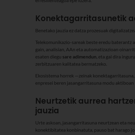
erresilienteagoa epe luzera.
Konektagarritasunetik 
Benetako jauzia ez datza prozesuak digitalizatz
Telekomunikazio-sareak beste eredu baterantz ar
gain, analisian, AAn eta automatizazioan oinarri
esaten diegu
sare adimendun
, eta gai dira ingu
zerbitzuaren kalitatea bermatzeko.
Ekosistema horrek —zeinak konektagarritasuna, 
enpresei beren jasangarritasuna modu aktiboan
Neurtzetik aurrea hartz
jauzia
Urte askoan, jasangarritasuna neurtzean eta neu
konektibitatea konbinatuta, pauso bat harago jo