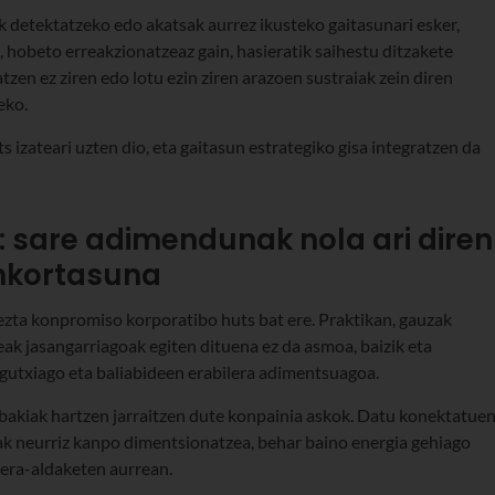
 detektatzeko edo akatsak aurrez ikusteko gaitasunari esker,
, hobeto erreakzionatzeaz gain, hasieratik saihestu ditzakete
atzen ez ziren edo lotu ezin ziren arazoen sustraiak zein diren
eko.
 izateari uzten dio, eta gaitasun estrategiko gisa integratzen da
: sare adimendunak nola ari diren
nkortasuna
 ezta konpromiso korporatibo huts bat ere. Praktikan, gauzak
k jasangarriagoak egiten dituena ez da asmoa, baizik eta
gutxiago eta baliabideen erabilera adimentsuagoa.
rabakiak hartzen jarraitzen dute konpainia askok. Datu konektatue
rak neurriz kanpo dimentsionatzea, behar baino energia gehiago
era-aldaketen aurrean.