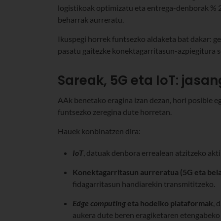
logistikoak optimizatu eta entrega-denborak % 2
beharrak aurreratu.
Ikuspegi horrek funtsezko aldaketa bat dakar: ge
pasatu gaitezke konektagarritasun-azpiegitura s
Sareak, 5G eta IoT: jasa
AAk benetako eragina izan dezan, hori posible e
funtsezko zeregina dute horretan.
Hauek konbinatzen dira:
IoT
, datuak denbora errealean atzitzeko akt
Konektagarritasun aurreratua (5G eta bela
fidagarritasun handiarekin transmititzeko.
Edge computing
eta hodeiko plataformak
, 
aukera dute beren eragiketaren etengabeko 