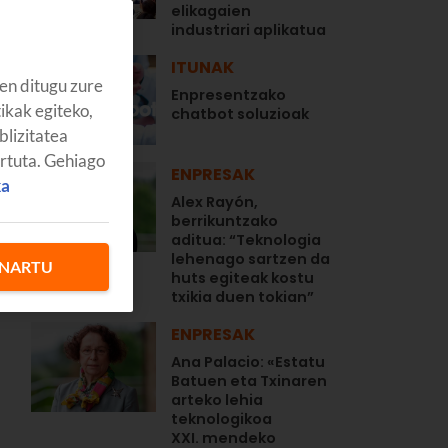
elikagaien
industriari aplikatua
ITUNAK
en ditugu zure
Enpresentzako
tikak egiteko,
chatbot soluzioak
blizitatea
artuta. Gehiago
ENPRESAK
ka
Alex Rayón,
berrikuntzako
aditua: “Teknologia
lehenago sartzen da
NARTU
huts egiteak kostu
txikia duen tokian”
ENPRESAK
Ana Palacio: «Estatu
Batuen eta Txinaren
arteko lehia
teknologikoa
XXI. mendeko