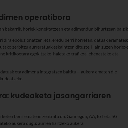
adimen operatibora
ean bakarrik, horiek konektatzean eta adimendun bihurtzean baizik
i dira eboluzionatzen, eta, eredu berri horretan, datuak eramatea
tutako zerbitzu aurreratuak eskaintzen dituzte. Hain zuzen horiexe
rune kritikoetara egokitzeko, haietako trafikoa lehenesteko eta
datuak eta adimena integratzen baititu— aukera ematen die
 kudeatzeko.
era: kudeaketa jasangarriaren
rketen berri ematean zentratu da. Gaur egun, AA, IoT eta 5G
ateko aukera dugu: aurrea hartzeko aukera.