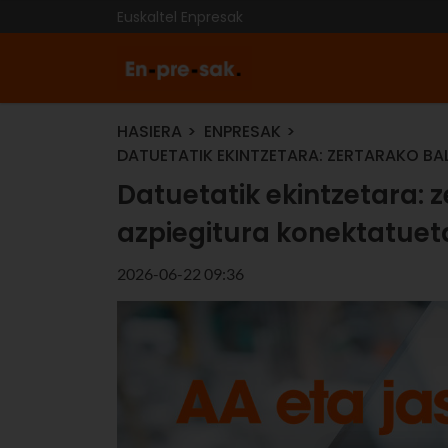
Euskaltel Enpresak
HASIERA
ENPRESAK
DATUETATIK EKINTZETARA: ZERTARAKO BA
Datuetatik ekintzetara: 
azpiegitura konektatuet
2026-06-22 09:36