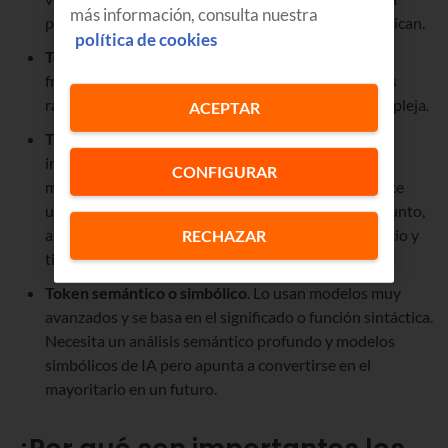
más información, consulta nuestra
procesar por los modelos son más largas y se complican.
política de cookies
Token por subpalabra
. Divide las palabras en
fragmentos comunes o raíces. Maneja bien palabras
raras o nuevas pero su implementación es más compleja.
ACEPTAR
Token por byte
. Cada byte (o unidad binaria de
información) es un token. Lo utilizan algunos de los
CONFIGURAR
modelos más habituales, como GPT-4, porque ofrece
unas capacidades muy completas para todo el conjunto,
aunque no sea el más optimizado en cuanto a espacio y
RECHAZAR
tiempos.
Token semántico o simbólico
. Lo usan modelos muy
avanzados y se basa en el significado o función sintáctica.
Necesita un análisis semántico profundo y modelos
simbólicos de IA pero apunta a convertirse en el
mayoritario en un futuro.