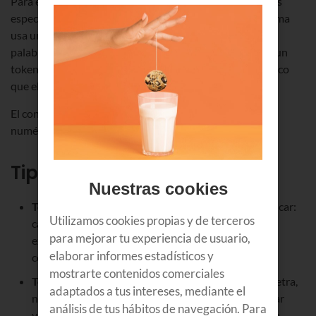
Para esta
"tokenización"
, el texto se separa según reglas
específicas. En el caso de ChatGPT, por ejemplo, el sistema
usa un método de codificación de pares que divide las
palabras en fragmentos frecuentes. Cada fragmento es un
token y cada token recibe un identificador numérico único
que el modelo procesa internamente.
El conjunto de todos los tokens y su correspondencia
numérica dan lugar al vocabulario del modelo.
Tipos de Token
Nuestras cookies
Token por palabra
. Es el más estándar y fácil de aplicar:
Utilizamos cookies propias y de terceros
cada palabra es un token. En su contra, no es el más
para mejorar tu experiencia de usuario,
exacto para palabras complejas, polisémicas o
elaborar informes estadísticos y
compuestas.
mostrarte contenidos comerciales
Token por carácter
. Cada carácter individual (sea letra,
adaptados a tus intereses, mediante el
número o símbolo) es un token. Es capaz de procesar
análisis de tus hábitos de navegación. Para
vocabularios más extensos, aunque las secuencias a