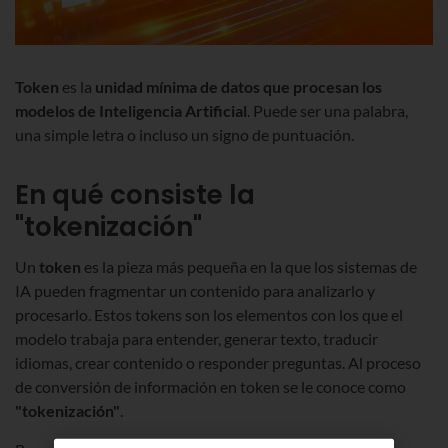
Token
es la
unidad mínima de datos
que procesan los
modelos de Inteligencia Artificial
. Puede ser una palabra,
una simple letra o incluso un signo de puntuación.
En qué consiste la
"tokenización"
Un
token
es la pieza más pequeña en la que los sistemas de
IA pueden fragmentar un contenido para analizarlo y
procesarlo. Estos tokens son los elementos con los que el
modelo trabaja para entender, generar texto, traducir
idiomas, crear contenido o responder preguntas. Al proceso
de conversión de información en token se le conoce como
"tokenización"
.