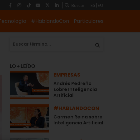
Buscar
ES
EU
Tecnología
#HablandoCon
Particulares
LO + LEÍDO
EMPRESAS
Andrés Pedreño
sobre Inteligencia
Artificial
#HABLANDOCON
Carmen Reina sobre
Inteligencia Artificial