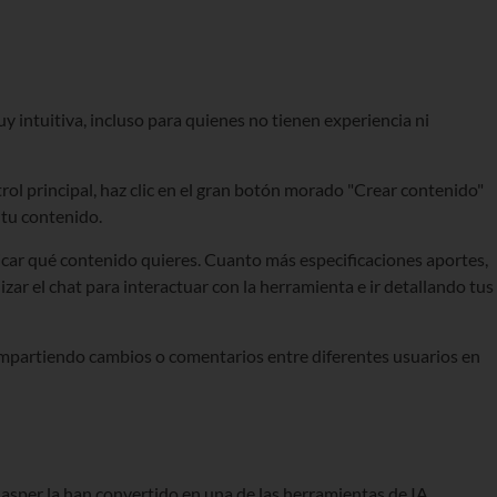
uy intuitiva, incluso para quienes no tienen experiencia ni
ol principal, haz clic en el gran botón morado "Crear contenido"
 tu contenido.
licar qué contenido quieres. Cuanto más especificaciones aportes,
zar el chat para interactuar con la herramienta e ir detallando tus
compartiendo cambios o comentarios entre diferentes usuarios en
Jasper la han convertido en una de las herramientas de IA