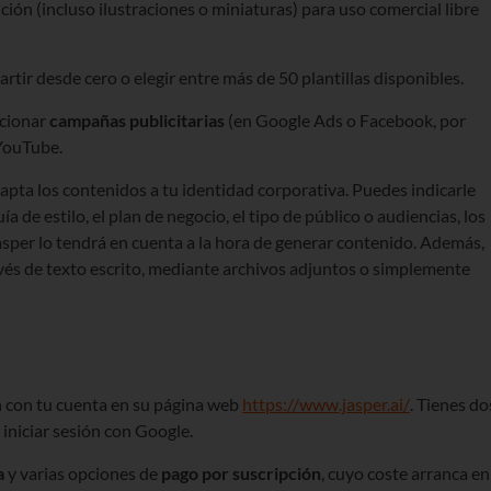
ción (incluso ilustraciones o miniaturas) para uso comercial libre
tir desde cero o elegir entre más de 50 plantillas disponibles.
ccionar
campañas publicitarias
(en Google Ads o Facebook, por
 YouTube.
dapta los contenidos a tu identidad corporativa. Puedes indicarle
 de estilo, el plan de negocio, el tipo de público o audiencias, los
asper lo tendrá en cuenta a la hora de generar contenido. Además,
avés de texto escrito, mediante archivos adjuntos o simplemente
ón con tu cuenta en su página web
https://www.jasper.ai/
. Tienes do
o iniciar sesión con Google.
a
y varias opciones de
pago por suscripción
, cuyo coste arranca en