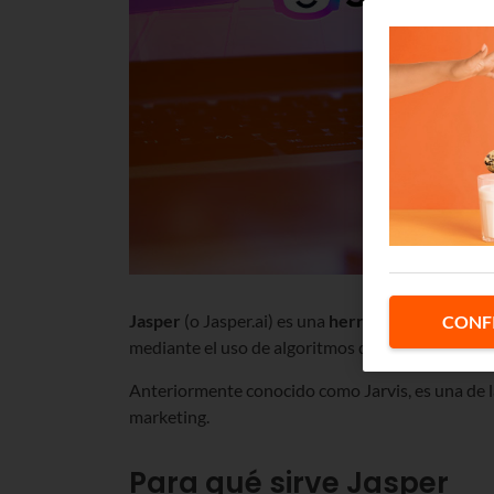
Jasper
(o Jasper.ai) es una
herramienta de Inteli
CONF
mediante el uso de algoritmos de procesamiento 
Anteriormente conocido como Jarvis, es una de l
marketing.
Para qué sirve Jasper