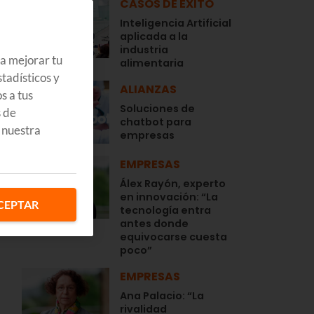
CASOS DE ÉXITO
Inteligencia Artificial
aplicada a la
industria
ra mejorar tu
alimentaria
tadísticos y
ALIANZAS
s a tus
Soluciones de
s de
chatbot para
 nuestra
empresas
EMPRESAS
Álex Rayón, experto
en innovación: “La
CEPTAR
tecnología entra
antes donde
equivocarse cuesta
poco”
EMPRESAS
Ana Palacio: “La
rivalidad