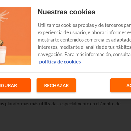
Nuestras cookies
Utilizamos cookies propias y de terceros pa
experiencia de usuario, elaborar informes es
mostrarte contenidos comerciales adaptado
intereses, mediante el análisis de tus hábito
navegación. Para más información, consulta
política de cookies
gencia Artificial
que sirve para generar contenido e imágenes
IGURAR
RECHAZAR
A
de lenguaje natural.
as plataformas más utilizadas, especialmente en el ámbito del