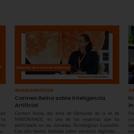
#HABLANDOCON
CA
Carmen Reina sobre Inteligencia
In
Artificial
i
ada
Carmen Reina, del área de Demanda de la IA de
Po
 ha
MASORANGE, es una de las expertas que ha
y 
tel
participado en las Jornadas Tecnólogicas Euskaltel.
co
xto
Con ella hemos hablado sobre servicios digitales y
es