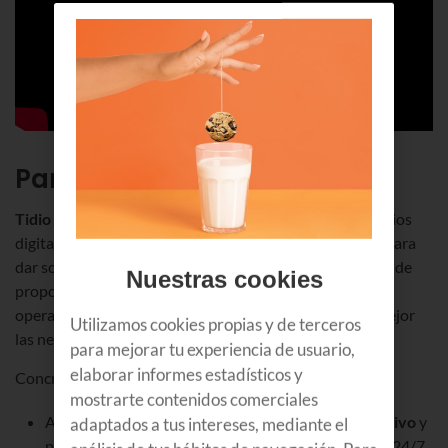
Para qué sirve Tidio
Tidio
se utiliza principalmente en tiendas
online
y negocios
digitales porque destaca como una eficaz herramienta para
dar soporte y mejorar la experiencia del cliente, además de
Nuestras cookies
proporcionar herramientas de análisis y gestión de
operaciones para controlar el rendimiento y conocer mejor
Utilizamos cookies propias y de terceros
las necesidades del mercado.
para mejorar tu experiencia de usuario,
elaborar informes estadísticos y
Concretando,
¿qué puedes hacer con Tidio?
mostrarte contenidos comerciales
Atender clientes en tiempo real mediante
chat en vivo
y
adaptados a tus intereses, mediante el
proporcionar asistencia inmediata y personalizada 24/7.