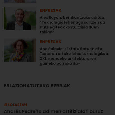
ENPRESAK
Alex Rayón, berrikuntzako aditua:
“Teknologia lehenago sartzen da
huts egiteak kostu txikia duen
tokian”
ENPRESAK
Ana Palacio: «Estatu Batuen eta
Txinaren arteko lehia teknologikoa
XXI. mendeko arkitekturaren
gaineko borroka da»
ERLAZIONATUTAKO BERRIAK
#SOLASEAN
Andrés Pedreño adimen artifizialari buruz