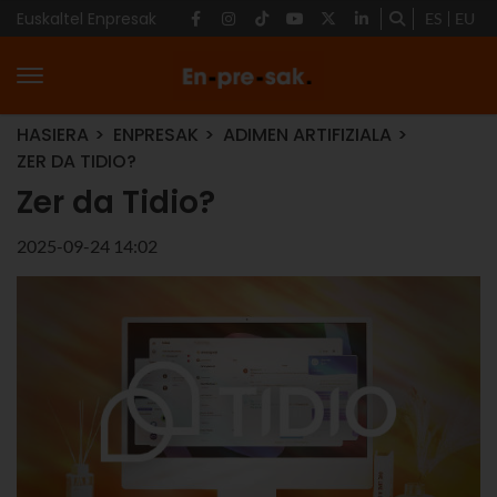
Euskaltel Enpresak
ES
EU
HASIERA
ENPRESAK
ADIMEN ARTIFIZIALA
ZER DA TIDIO?
Zer da Tidio?
2025-09-24 14:02