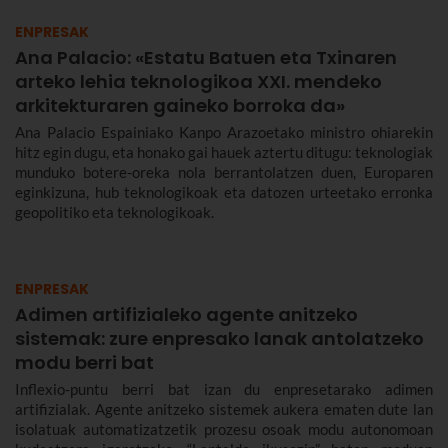
ENPRESAK
Ana Palacio: «Estatu Batuen eta Txinaren
arteko lehia teknologikoa XXI. mendeko
arkitekturaren gaineko borroka da»
Ana Palacio Espainiako Kanpo Arazoetako ministro ohiarekin
hitz egin dugu, eta honako gai hauek aztertu ditugu: teknologiak
munduko botere-oreka nola berrantolatzen duen, Europaren
eginkizuna, hub teknologikoak eta datozen urteetako erronka
geopolitiko eta teknologikoak.
ENPRESAK
Adimen artifizialeko agente anitzeko
sistemak: zure enpresako lanak antolatzeko
modu berri bat
Inflexio-puntu berri bat izan du enpresetarako adimen
artifizialak. Agente anitzeko sistemek aukera ematen dute lan
isolatuak automatizatzetik prozesu osoak modu autonomoan