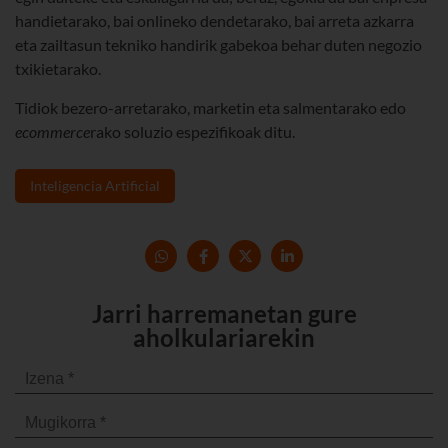
handietarako, bai onlineko dendetarako, bai arreta azkarra
eta zailtasun tekniko handirik gabekoa behar duten negozio
txikietarako.
Tidiok bezero-arretarako, marketin eta salmentarako edo
ecommerce
rako soluzio espezifikoak ditu.
Inteligencia Artificial
Jarri harremanetan gure
aholkulariarekin