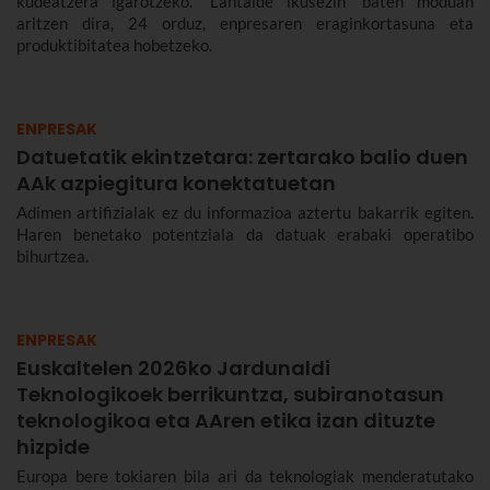
kudeatzera igarotzeko. “Lantalde ikusezin” baten moduan
aritzen dira, 24 orduz, enpresaren eraginkortasuna eta
produktibitatea hobetzeko.
ENPRESAK
Datuetatik ekintzetara: zertarako balio duen
AAk azpiegitura konektatuetan
Adimen artifizialak ez du informazioa aztertu bakarrik egiten.
Haren benetako potentziala da datuak erabaki operatibo
bihurtzea.
ENPRESAK
Euskaltelen 2026ko Jardunaldi
Teknologikoek berrikuntza, subiranotasun
teknologikoa eta AAren etika izan dituzte
hizpide
Europa bere tokiaren bila ari da teknologiak menderatutako