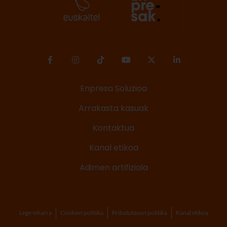
Enpresa Soluzioa
Arrakasta kasuak
Kontaktua
Kanal etikoa
Adimen artifiziala
Lege-oharra
Cookien politika
Pribatutasun politika
Kanal etikoa