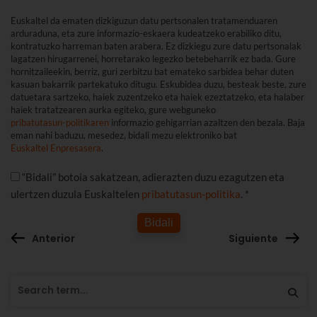
Euskaltel da ematen dizkiguzun datu pertsonalen tratamenduaren
arduraduna, eta zure informazio-eskaera kudeatzeko erabiliko ditu,
kontratuzko harreman baten arabera. Ez dizkiegu zure datu pertsonalak
lagatzen hirugarrenei, horretarako legezko betebeharrik ez bada. Gure
hornitzaileekin, berriz, guri zerbitzu bat emateko sarbidea behar duten
kasuan bakarrik partekatuko ditugu. Eskubidea duzu, besteak beste, zure
datuetara sartzeko, haiek zuzentzeko eta haiek ezeztatzeko, eta halaber
haiek tratatzearen aurka egiteko, gure webguneko
pribatutasun-politikaren
informazio gehigarrian azaltzen den bezala. Baja
eman nahi baduzu, mesedez, bidali mezu elektroniko bat
Euskaltel Enpresasera
.
“Bidali” botoia sakatzean, adierazten duzu ezagutzen eta
ulertzen duzula Euskaltelen
pribatutasun-politika
. *
Bidali
Anterior
Siguiente