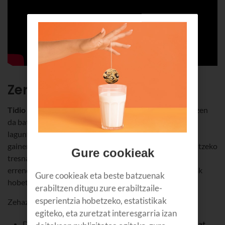
Zertarako balio du Tidiok?
Tidio
onlineko dendetan eta negozio digitaletan erabiltzen
da batik bat, oso tresna eraginkorra baita bezeroari
laguntzeko eta haren esperientzia hobetzeko; horretaz
gainera, eragiketen analisiak egiten eta kudeatzen laguntzeko
Gure cookieak
tresnak ere eskaintzen ditu, haien bidez enpresaren
errendimendua kontrolatzeko eta merkatuaren beharrak
Gure cookieak eta beste batzuenak
hobeto ezagutzeko.
erabiltzen ditugu zure erabiltzaile-
esperientzia hobetzeko, estatistikak
Zehaztuz, beraz,
zer egin dezakezu Tidiorekin?
egiteko, eta zuretzat interesgarria izan
Denbora errealean erantzun bezeroei,
zuzeneko txat