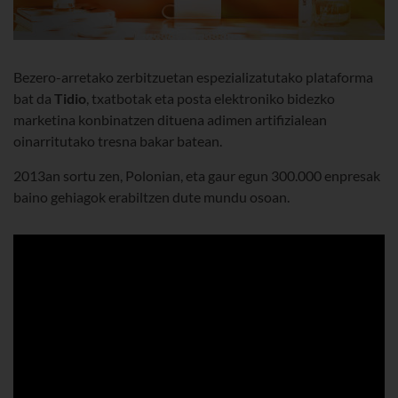
Bezero-arretako zerbitzuetan espezializatutako plataforma
bat da
Tidio
, txatbotak eta posta elektroniko bidezko
marketina konbinatzen dituena adimen artifizialean
oinarritutako tresna bakar batean.
2013an sortu zen, Polonian, eta gaur egun 300.000 enpresak
baino gehiagok erabiltzen dute mundu osoan.