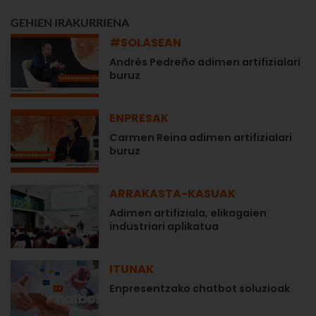
GEHIEN IRAKURRIENA
#SOLASEAN
Andrés Pedreño adimen artifizialari
buruz
ENPRESAK
Carmen Reina adimen artifizialari
buruz
ARRAKASTA-KASUAK
Adimen artifiziala, elikagaien
industriari aplikatua
ITUNAK
Enpresentzako chatbot soluzioak