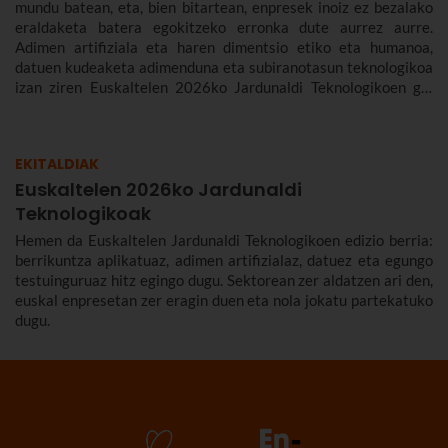
mundu batean, eta, bien bitartean, enpresek inoiz ez bezalako
eraldaketa batera egokitzeko erronka dute aurrez aurre.
Adimen artifiziala eta haren dimentsio etiko eta humanoa,
datuen kudeaketa adimenduna eta subiranotasun teknologikoa
izan ziren Euskaltelen 2026ko Jardunaldi Teknologikoen gai
nagusiak.
EKITALDIAK
Euskaltelen 2026ko Jardunaldi
Teknologikoak
Hemen da Euskaltelen Jardunaldi Teknologikoen edizio berria:
berrikuntza aplikatuaz, adimen artifizialaz, datuez eta egungo
testuinguruaz hitz egingo dugu. Sektorean zer aldatzen ari den,
euskal enpresetan zer eragin duen eta nola jokatu partekatuko
dugu.