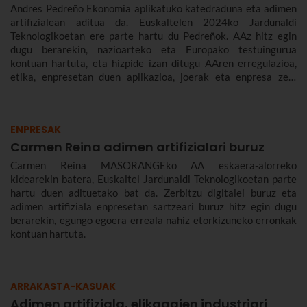
Andres Pedreño Ekonomia aplikatuko katedraduna eta adimen
artifizialean aditua da. Euskaltelen 2024ko Jardunaldi
Teknologikoetan ere parte hartu du Pedreñok. AAz hitz egin
dugu berarekin, nazioarteko eta Europako testuingurua
kontuan hartuta, eta hizpide izan ditugu AAren erregulazioa,
etika, enpresetan duen aplikazioa, joerak eta enpresa zein
gizarte gisa aurrez aurre ditugun desafioak.
ENPRESAK
Carmen Reina adimen artifizialari buruz
Carmen Reina MASORANGEko AA eskaera-alorreko
kidearekin batera, Euskaltel Jardunaldi Teknologikoetan parte
hartu duen adituetako bat da. Zerbitzu digitalei buruz eta
adimen artifiziala enpresetan sartzeari buruz hitz egin dugu
berarekin, egungo egoera erreala nahiz etorkizuneko erronkak
kontuan hartuta.
ARRAKASTA-KASUAK
Adimen artifiziala, elikagaien industriari