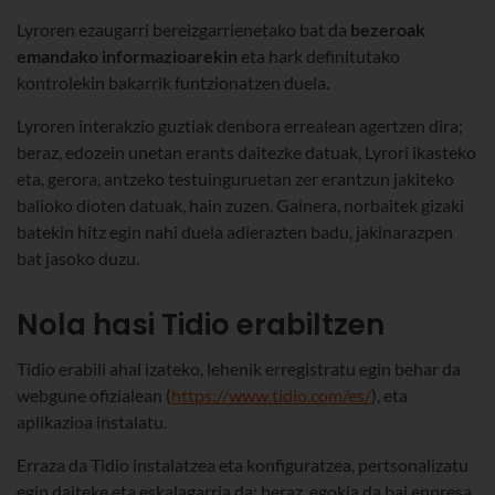
Lyroren ezaugarri bereizgarrienetako bat da
bezeroak
emandako informazioarekin
eta hark definitutako
kontrolekin bakarrik funtzionatzen duela.
Lyroren interakzio guztiak denbora errealean agertzen dira;
beraz, edozein unetan erants daitezke datuak, Lyrori ikasteko
eta, gerora, antzeko testuinguruetan zer erantzun jakiteko
balioko dioten datuak, hain zuzen. Gainera, norbaitek gizaki
batekin hitz egin nahi duela adierazten badu, jakinarazpen
bat jasoko duzu.
Nola hasi Tidio erabiltzen
Tidio erabili ahal izateko, lehenik erregistratu egin behar da
webgune ofizialean (
https://www.tidio.com/es/
), eta
aplikazioa instalatu.
Erraza da Tidio instalatzea eta konfiguratzea, pertsonalizatu
egin daiteke eta eskalagarria da; beraz, egokia da bai enpresa