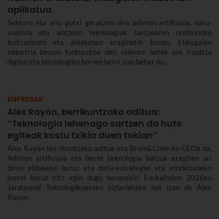
aplikatua
Sektore eta arlo gutxi geratzen dira adimen artifiziala, datu-
analisia eta antzeko teknologiak sartzearen ondoriozko
bultzadaren eta aldaketen eraginetik kanpo. Elikagaien
industria bezain funtsezkoa den sektore batek ere iraultza
digital eta teknologiko horren berri izan behar du.
ENPRESAK
Alex Rayón, berrikuntzako aditua:
“Teknologia lehenago sartzen da huts
egiteak kostu txikia duen tokian”
Álex Rayón berrikuntzako aditua eta Brain&Code-ko CEOa da.
Adimen artifiziala eta beste teknologia batzuk eragiten ari
diren aldaketei buruz eta datu-estrategiei eta etorkizuneko
joerei buruz hitz egin dugu berarekin. Euskaltelen 2026ko
Jardunaldi Teknologikoetako hizlarietako bat izan da Álex
Rayón.