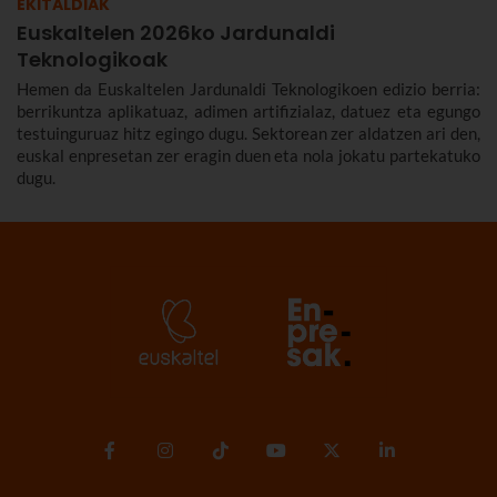
EKITALDIAK
Euskaltelen 2026ko Jardunaldi
Teknologikoak
Hemen da Euskaltelen Jardunaldi Teknologikoen edizio berria:
berrikuntza aplikatuaz, adimen artifizialaz, datuez eta egungo
testuinguruaz hitz egingo dugu. Sektorean zer aldatzen ari den,
euskal enpresetan zer eragin duen eta nola jokatu partekatuko
dugu.