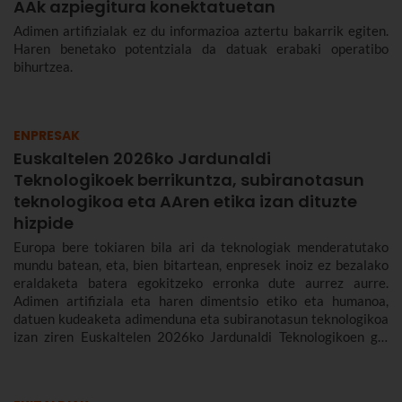
AAk azpiegitura konektatuetan
Adimen artifizialak ez du informazioa aztertu bakarrik egiten.
Haren benetako potentziala da datuak erabaki operatibo
bihurtzea.
ENPRESAK
Euskaltelen 2026ko Jardunaldi
Teknologikoek berrikuntza, subiranotasun
teknologikoa eta AAren etika izan dituzte
hizpide
Europa bere tokiaren bila ari da teknologiak menderatutako
mundu batean, eta, bien bitartean, enpresek inoiz ez bezalako
eraldaketa batera egokitzeko erronka dute aurrez aurre.
Adimen artifiziala eta haren dimentsio etiko eta humanoa,
datuen kudeaketa adimenduna eta subiranotasun teknologikoa
izan ziren Euskaltelen 2026ko Jardunaldi Teknologikoen gai
nagusiak.