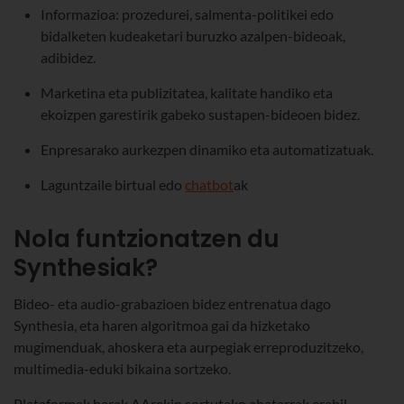
Informazioa: prozedurei, salmenta-politikei edo
bidalketen kudeaketari buruzko azalpen-bideoak,
adibidez.
Marketina eta publizitatea, kalitate handiko eta
ekoizpen garestirik gabeko sustapen-bideoen bidez.
Enpresarako aurkezpen dinamiko eta automatizatuak.
Laguntzaile birtual edo
chatbot
ak
Nola funtzionatzen du
Synthesiak?
Bideo- eta audio-grabazioen bidez entrenatua dago
Synthesia, eta haren algoritmoa gai da hizketako
mugimenduak, ahoskera eta aurpegiak erreproduzitzeko,
multimedia-eduki bikaina sortzeko.
Plataformak berak AArekin sortutako abatarrak erabil