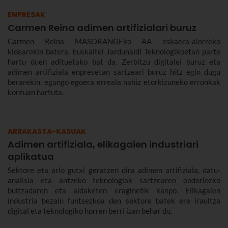
ENPRESAK
Carmen Reina adimen artifizialari buruz
Carmen Reina MASORANGEko AA eskaera-alorreko
kidearekin batera, Euskaltel Jardunaldi Teknologikoetan parte
hartu duen adituetako bat da. Zerbitzu digitalei buruz eta
adimen artifiziala enpresetan sartzeari buruz hitz egin dugu
berarekin, egungo egoera erreala nahiz etorkizuneko erronkak
kontuan hartuta.
ARRAKASTA-KASUAK
Adimen artifiziala, elikagaien industriari
aplikatua
Sektore eta arlo gutxi geratzen dira adimen artifiziala, datu-
analisia eta antzeko teknologiak sartzearen ondoriozko
bultzadaren eta aldaketen eraginetik kanpo. Elikagaien
industria bezain funtsezkoa den sektore batek ere iraultza
digital eta teknologiko horren berri izan behar du.