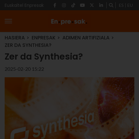
Euskaltel Enpresak
ES
EU
HASIERA
ENPRESAK
ADIMEN ARTIFIZIALA
ZER DA SYNTHESIA?
Zer da Synthesia?
2025-02-20 15:22