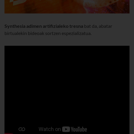
Synthesia
adimen artifizialeko tresna
bat da, abatar
birtualekin bideoak sortzen espezializatua.