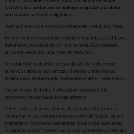
daitezke, edo
norberaren irudikapen digitalak eta abatar
pertsonalak sortu (biki digitalak)
.
Nolanahi ere, oso erraza da Synthesiarekin edukia sortzea.
Aukera ematen du gidoi bat egiteko abiapuntutzat URL bat,
dokumentu bat edo ideia soil bat hartuta. Gero, tresnak
ahots edo/eta bideo bihurtzen du testu hori.
Sortutako bideo guztiak pertsonalizatu daitezke; erraz
aukeratu daitezke (edo ordeztu) koloreak, letra-motak,
diseinua edo abatarra, edo norberaren marka-irudia erantsi.
Eta partekatu daitezke, bai iruzkinak jasotzeko, bai
prestaketa-fasean talde-lanean aritzeko.
Behin sortuta dagoela, bideoa deskargatu egiten da, eta
esteka bat sortzen da partekatzeko edo nahi duzun lekuan
txertatzeko. Synthesiak eskaintzen dituen diseinuak erraz
integratzen dira LMSekin (ikaskuntza kudeatzeko sistemak).