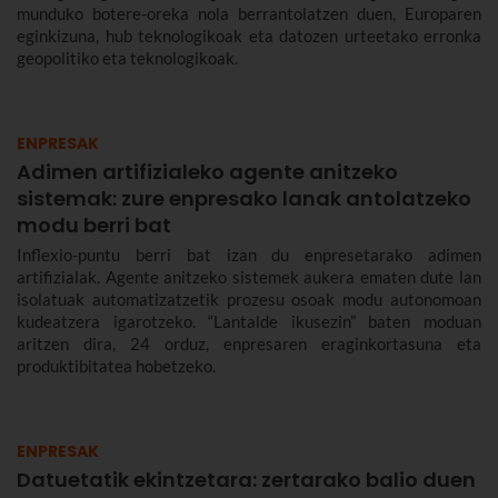
munduko botere-oreka nola berrantolatzen duen, Europaren
eginkizuna, hub teknologikoak eta datozen urteetako erronka
geopolitiko eta teknologikoak.
ENPRESAK
Adimen artifizialeko agente anitzeko
sistemak: zure enpresako lanak antolatzeko
modu berri bat
Inflexio-puntu berri bat izan du enpresetarako adimen
artifizialak. Agente anitzeko sistemek aukera ematen dute lan
isolatuak automatizatzetik prozesu osoak modu autonomoan
kudeatzera igarotzeko. “Lantalde ikusezin” baten moduan
aritzen dira, 24 orduz, enpresaren eraginkortasuna eta
produktibitatea hobetzeko.
ENPRESAK
Datuetatik ekintzetara: zertarako balio duen