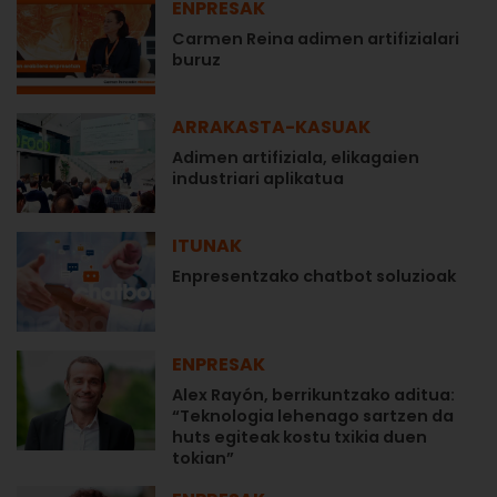
ENPRESAK
Carmen Reina adimen artifizialari
buruz
ARRAKASTA-KASUAK
Adimen artifiziala, elikagaien
industriari aplikatua
ITUNAK
Enpresentzako chatbot soluzioak
ENPRESAK
Alex Rayón, berrikuntzako aditua:
“Teknologia lehenago sartzen da
huts egiteak kostu txikia duen
tokian”