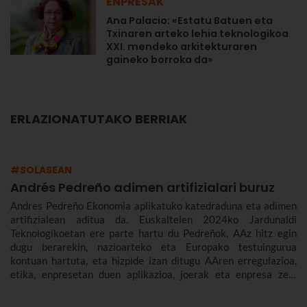
ENPRESAK
Ana Palacio: «Estatu Batuen eta
Txinaren arteko lehia teknologikoa
XXI. mendeko arkitekturaren
gaineko borroka da»
ERLAZIONATUTAKO BERRIAK
#SOLASEAN
Andrés Pedreño adimen artifizialari buruz
Andres Pedreño Ekonomia aplikatuko katedraduna eta adimen
artifizialean aditua da. Euskaltelen 2024ko Jardunaldi
Teknologikoetan ere parte hartu du Pedreñok. AAz hitz egin
dugu berarekin, nazioarteko eta Europako testuingurua
kontuan hartuta, eta hizpide izan ditugu AAren erregulazioa,
etika, enpresetan duen aplikazioa, joerak eta enpresa zein
gizarte gisa aurrez aurre ditugun desafioak.