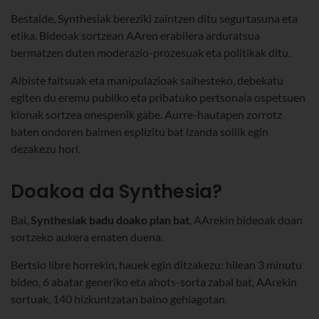
Bestalde, Synthesiak bereziki zaintzen ditu segurtasuna eta
etika. Bideoak sortzean AAren erabilera arduratsua
bermatzen duten moderazio-prozesuak eta politikak ditu.
Albiste faltsuak eta manipulazioak saihesteko, debekatu
egiten du eremu publiko eta pribatuko pertsonaia ospetsuen
klonak sortzea onespenik gabe. Aurre-hautapen zorrotz
baten ondoren baimen esplizitu bat izanda soilik egin
dezakezu hori.
Doakoa da Synthesia?
Bai,
Synthesiak badu doako plan bat
, AArekin bideoak doan
sortzeko aukera ematen duena.
Bertsio libre horrekin, hauek egin ditzakezu: hilean 3 minutu
bideo, 6 abatar generiko eta ahots-sorta zabal bat, AArekin
sortuak, 140 hizkuntzatan baino gehiagotan.