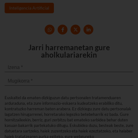
Inteligencia Artificial
Jarri harremanetan gure
aholkulariarekin
Euskaltel da ematen dizkiguzun datu pertsonalen tratamenduaren
arduraduna, eta zure informazio-eskaera kudeatzeko erabiliko ditu,
kontratuzko harreman baten arabera. Ez dizkiegu zure datu pertsonalak
lagatzen hirugarrenei, horretarako legezko betebeharrik ez bada. Gure
hornitzaileekin, berriz, guri zerbitzu bat emateko sarbidea behar duten
kasuan bakarrik partekatuko ditugu. Eskubidea duzu, besteak beste, zure
datuetara sartzeko, haiek zuzentzeko eta haiek ezeztatzeko, eta halaber
haiek tratatzearen aurka egiteko, gure webguneko