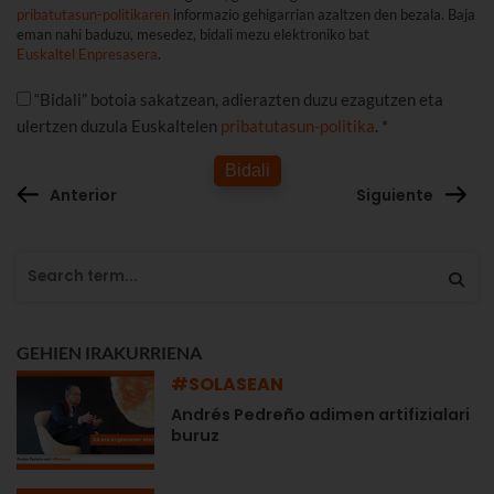
pribatutasun-politikaren
informazio gehigarrian azaltzen den bezala. Baja
eman nahi baduzu, mesedez, bidali mezu elektroniko bat
Euskaltel Enpresasera
.
“Bidali” botoia sakatzean, adierazten duzu ezagutzen eta
ulertzen duzula Euskaltelen
pribatutasun-politika
. *
Bidali
Anterior
Siguiente
GEHIEN IRAKURRIENA
#SOLASEAN
Andrés Pedreño adimen artifizialari
buruz