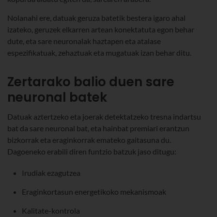
Nolanahi ere, datuak geruza batetik bestera igaro ahal
izateko, geruzek elkarren artean konektatuta egon behar
dute, eta sare neuronalak haztapen eta atalase
espezifikatuak, zehaztuak eta mugatuak izan behar ditu.
Zertarako balio duen sare
neuronal batek
Datuak aztertzeko eta joerak detektatzeko tresna indartsu
bat da sare neuronal bat, eta hainbat premiari erantzun
bizkorrak eta eraginkorrak emateko gaitasuna du.
Dagoeneko erabili diren funtzio batzuk jaso ditugu:
Irudiak ezagutzea
Eraginkortasun energetikoko mekanismoak
Kalitate-kontrola