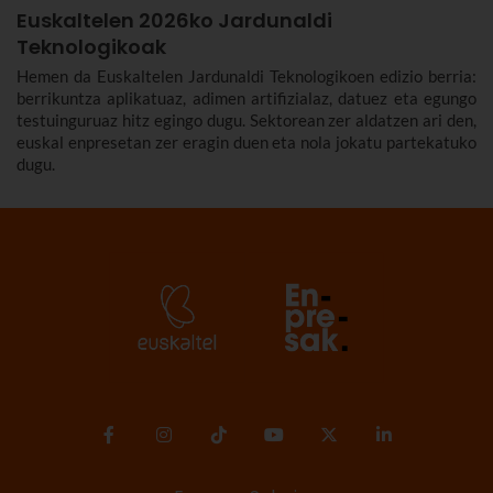
Euskaltelen 2026ko Jardunaldi
Teknologikoak
Hemen da Euskaltelen Jardunaldi Teknologikoen edizio berria:
berrikuntza aplikatuaz, adimen artifizialaz, datuez eta egungo
testuinguruaz hitz egingo dugu. Sektorean zer aldatzen ari den,
euskal enpresetan zer eragin duen eta nola jokatu partekatuko
dugu.