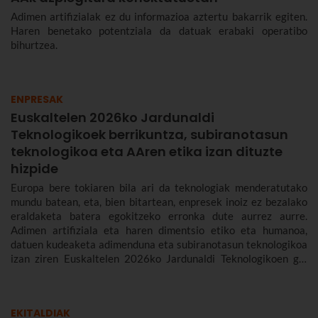
Adimen artifizialak ez du informazioa aztertu bakarrik egiten.
Haren benetako potentziala da datuak erabaki operatibo
bihurtzea.
ENPRESAK
Euskaltelen 2026ko Jardunaldi
Teknologikoek berrikuntza, subiranotasun
teknologikoa eta AAren etika izan dituzte
hizpide
Europa bere tokiaren bila ari da teknologiak menderatutako
mundu batean, eta, bien bitartean, enpresek inoiz ez bezalako
eraldaketa batera egokitzeko erronka dute aurrez aurre.
Adimen artifiziala eta haren dimentsio etiko eta humanoa,
datuen kudeaketa adimenduna eta subiranotasun teknologikoa
izan ziren Euskaltelen 2026ko Jardunaldi Teknologikoen gai
nagusiak.
EKITALDIAK