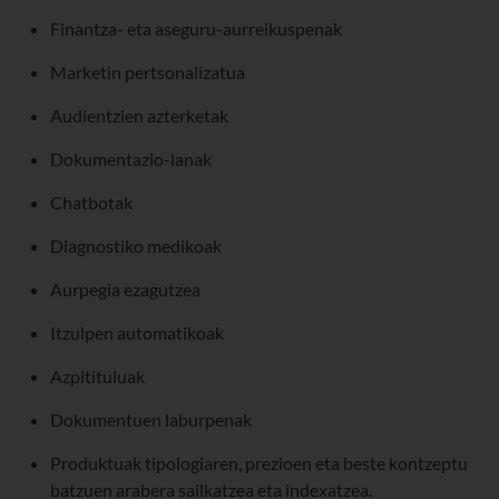
Finantza- eta aseguru-aurreikuspenak
Marketin pertsonalizatua
Audientzien azterketak
Dokumentazio-lanak
Chatbotak
Diagnostiko medikoak
Aurpegia ezagutzea
Itzulpen automatikoak
Azpitituluak
Dokumentuen laburpenak
Produktuak tipologiaren, prezioen eta beste kontzeptu
batzuen arabera sailkatzea eta indexatzea.