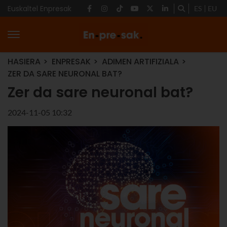
Euskaltel Enpresak
ES
EU
HASIERA
ENPRESAK
ADIMEN ARTIFIZIALA
ZER DA SARE NEURONAL BAT?
Zer da sare neuronal bat?
2024-11-05 10:32