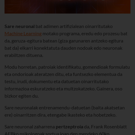
Sare neuronal
bat adimen artifizialean oinarritutako
Machine Learning
motako programa, eredu edo prozesu bat
da, geruza-egitura batean (giza garunaren antzeko egitura
bat da) elkarri konektatuta dauden nodoak edo neuronak
erabiltzen dituena.
Modu horretan, patroiak identifikatu, gomendioak formulatu
eta ondorioak ateratzen ditu, eta funtsezko elementua da
testu, irudi, dokumentu eta datuetan oinarritutako
informazioa eskuratzeko eta multzokatzeko. Gainera, oso
bizkor egiten du.
Sare neuronalak entrenamendu-datuetan (baita akatsetan
ere) oinarritzen dira, etengabe ikasteko eta hobetzeko.
Sare neuronal zaharrena
pertzeptroia
da, Frank Rosenblatt
AEBko psikologoak sortua joan den mendeko 60ko