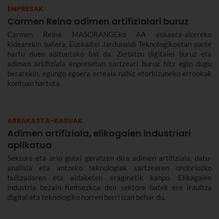
ENPRESAK
Carmen Reina adimen artifizialari buruz
Carmen Reina MASORANGEko AA eskaera-alorreko
kidearekin batera, Euskaltel Jardunaldi Teknologikoetan parte
hartu duen adituetako bat da. Zerbitzu digitalei buruz eta
adimen artifiziala enpresetan sartzeari buruz hitz egin dugu
berarekin, egungo egoera erreala nahiz etorkizuneko erronkak
kontuan hartuta.
ARRAKASTA-KASUAK
Adimen artifiziala, elikagaien industriari
aplikatua
Sektore eta arlo gutxi geratzen dira adimen artifiziala, datu-
analisia eta antzeko teknologiak sartzearen ondoriozko
bultzadaren eta aldaketen eraginetik kanpo. Elikagaien
industria bezain funtsezkoa den sektore batek ere iraultza
digital eta teknologiko horren berri izan behar du.