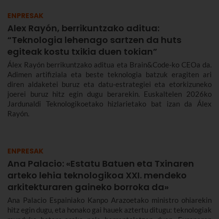
ENPRESAK
Alex Rayón, berrikuntzako aditua:
“Teknologia lehenago sartzen da huts
egiteak kostu txikia duen tokian”
Álex Rayón berrikuntzako aditua eta Brain&Code-ko CEOa da.
Adimen artifiziala eta beste teknologia batzuk eragiten ari
diren aldaketei buruz eta datu-estrategiei eta etorkizuneko
joerei buruz hitz egin dugu berarekin. Euskaltelen 2026ko
Jardunaldi Teknologikoetako hizlarietako bat izan da Álex
Rayón.
ENPRESAK
Ana Palacio: «Estatu Batuen eta Txinaren
arteko lehia teknologikoa XXI. mendeko
arkitekturaren gaineko borroka da»
Ana Palacio Espainiako Kanpo Arazoetako ministro ohiarekin
hitz egin dugu, eta honako gai hauek aztertu ditugu: teknologiak