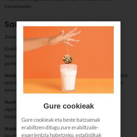
hamarkadan.
Sare neuronalen motak
Zenbait tipologia eta sailkapen dituzte sare neuronalek.
Erabiltzen duten ikaskuntza-motaren arabera, sare
neuronalak hiru talde handitan sailkatzen dira:
gainbegiratuak, ez-gainbegiratuak eta indartuak.
Ikaskuntza gainbegiratuko sare neuronalek
aldez aurretik
etiketatutako datuak jasotzen dituzte, eta, hala, erantzun
lehenetsiak ematen dituzte.
Ikaskuntza ez-gainbegiratuko sare neuronaletan
,
Gure cookieak
algoritmoa bera arduratzen da datuen arteko erlazioak
bilatzeaz.
Gure cookieak eta beste batzuenak
erabiltzen ditugu zure erabiltzaile-
Ikaskuntza indartuko sare neuronalek
errorearen
esperientzia hobetzeko, estatistikak
kontzeptua erabiltzen dute ikasteko eta hobetzeko