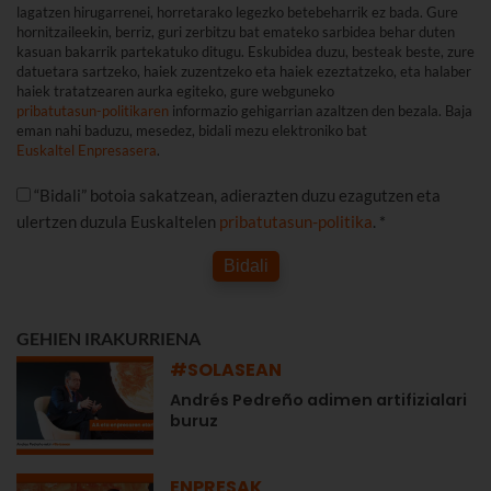
lagatzen hirugarrenei, horretarako legezko betebeharrik ez bada. Gure
hornitzaileekin, berriz, guri zerbitzu bat emateko sarbidea behar duten
kasuan bakarrik partekatuko ditugu. Eskubidea duzu, besteak beste, zure
datuetara sartzeko, haiek zuzentzeko eta haiek ezeztatzeko, eta halaber
haiek tratatzearen aurka egiteko, gure webguneko
pribatutasun-politikaren
informazio gehigarrian azaltzen den bezala. Baja
eman nahi baduzu, mesedez, bidali mezu elektroniko bat
Euskaltel Enpresasera
.
“Bidali” botoia sakatzean, adierazten duzu ezagutzen eta
ulertzen duzula Euskaltelen
pribatutasun-politika
. *
Bidali
GEHIEN IRAKURRIENA
#SOLASEAN
Andrés Pedreño adimen artifizialari
buruz
ENPRESAK