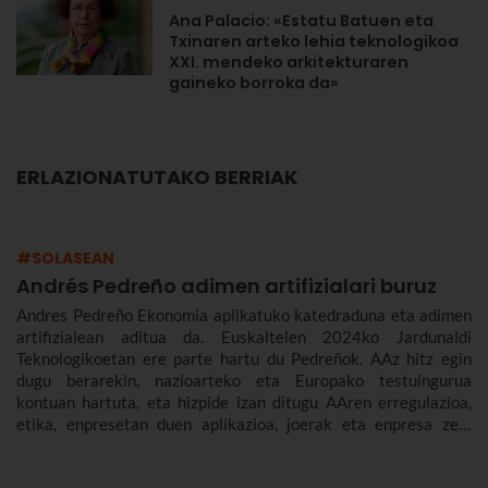
Ana Palacio: «Estatu Batuen eta
Txinaren arteko lehia teknologikoa
XXI. mendeko arkitekturaren
gaineko borroka da»
ERLAZIONATUTAKO BERRIAK
#SOLASEAN
Andrés Pedreño adimen artifizialari buruz
Andres Pedreño Ekonomia aplikatuko katedraduna eta adimen
artifizialean aditua da. Euskaltelen 2024ko Jardunaldi
Teknologikoetan ere parte hartu du Pedreñok. AAz hitz egin
dugu berarekin, nazioarteko eta Europako testuingurua
kontuan hartuta, eta hizpide izan ditugu AAren erregulazioa,
etika, enpresetan duen aplikazioa, joerak eta enpresa zein
gizarte gisa aurrez aurre ditugun desafioak.