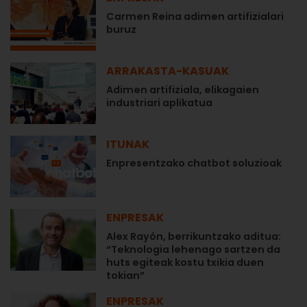
Carmen Reina adimen artifizialari
buruz
ARRAKASTA-KASUAK
Adimen artifiziala, elikagaien
industriari aplikatua
ITUNAK
Enpresentzako chatbot soluzioak
ENPRESAK
Alex Rayón, berrikuntzako aditua:
“Teknologia lehenago sartzen da
huts egiteak kostu txikia duen
tokian”
ENPRESAK