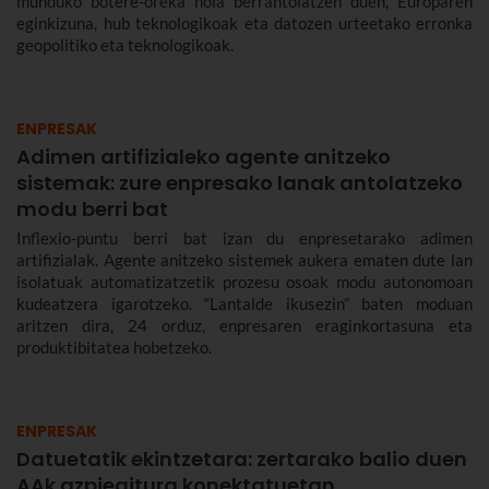
munduko botere-oreka nola berrantolatzen duen, Europaren
eginkizuna, hub teknologikoak eta datozen urteetako erronka
geopolitiko eta teknologikoak.
ENPRESAK
Adimen artifizialeko agente anitzeko
sistemak: zure enpresako lanak antolatzeko
modu berri bat
Inflexio-puntu berri bat izan du enpresetarako adimen
artifizialak. Agente anitzeko sistemek aukera ematen dute lan
isolatuak automatizatzetik prozesu osoak modu autonomoan
kudeatzera igarotzeko. “Lantalde ikusezin” baten moduan
aritzen dira, 24 orduz, enpresaren eraginkortasuna eta
produktibitatea hobetzeko.
ENPRESAK
Datuetatik ekintzetara: zertarako balio duen
AAk azpiegitura konektatuetan