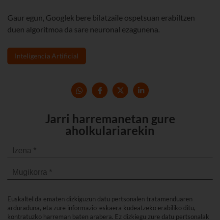
Gaur egun, Googlek bere bilatzaile ospetsuan erabiltzen
duen algoritmoa da sare neuronal ezagunena.
Inteligencia Artificial
Jarri harremanetan gure
aholkulariarekin
Euskaltel da ematen dizkiguzun datu pertsonalen tratamenduaren
arduraduna, eta zure informazio-eskaera kudeatzeko erabiliko ditu,
kontratuzko harreman baten arabera. Ez dizkiegu zure datu pertsonalak