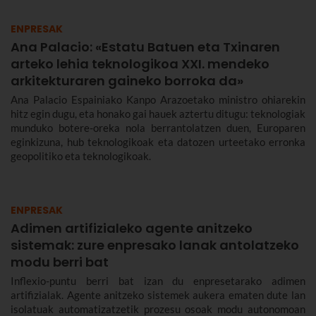
ENPRESAK
Ana Palacio: «Estatu Batuen eta Txinaren
arteko lehia teknologikoa XXI. mendeko
arkitekturaren gaineko borroka da»
Ana Palacio Espainiako Kanpo Arazoetako ministro ohiarekin
hitz egin dugu, eta honako gai hauek aztertu ditugu: teknologiak
munduko botere-oreka nola berrantolatzen duen, Europaren
eginkizuna, hub teknologikoak eta datozen urteetako erronka
geopolitiko eta teknologikoak.
ENPRESAK
Adimen artifizialeko agente anitzeko
sistemak: zure enpresako lanak antolatzeko
modu berri bat
Inflexio-puntu berri bat izan du enpresetarako adimen
artifizialak. Agente anitzeko sistemek aukera ematen dute lan
isolatuak automatizatzetik prozesu osoak modu autonomoan