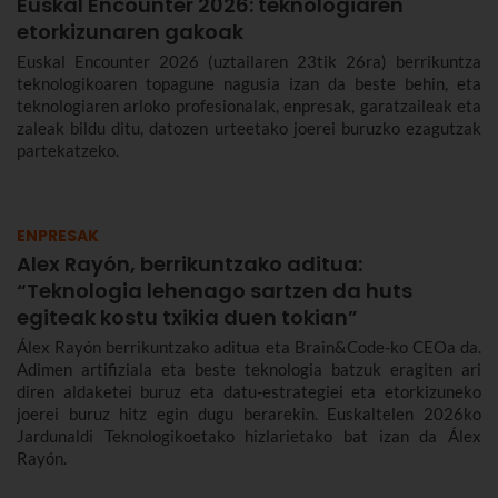
Euskal Encounter 2026: teknologiaren
etorkizunaren gakoak
Euskal Encounter 2026 (uztailaren 23tik 26ra) berrikuntza
teknologikoaren topagune nagusia izan da beste behin, eta
teknologiaren arloko profesionalak, enpresak, garatzaileak eta
zaleak bildu ditu, datozen urteetako joerei buruzko ezagutzak
partekatzeko.
ENPRESAK
Alex Rayón, berrikuntzako aditua:
“Teknologia lehenago sartzen da huts
egiteak kostu txikia duen tokian”
Álex Rayón berrikuntzako aditua eta Brain&Code-ko CEOa da.
Adimen artifiziala eta beste teknologia batzuk eragiten ari
diren aldaketei buruz eta datu-estrategiei eta etorkizuneko
joerei buruz hitz egin dugu berarekin. Euskaltelen 2026ko
Jardunaldi Teknologikoetako hizlarietako bat izan da Álex
Rayón.