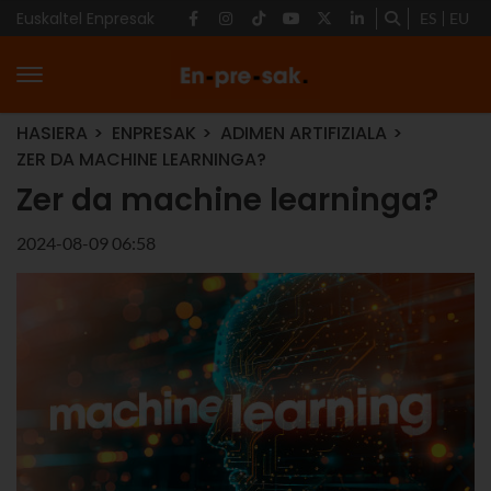
Euskaltel Enpresak
ES
EU
HASIERA
ENPRESAK
ADIMEN ARTIFIZIALA
ZER DA MACHINE LEARNINGA?
Zer da machine learninga?
2024-08-09 06:58