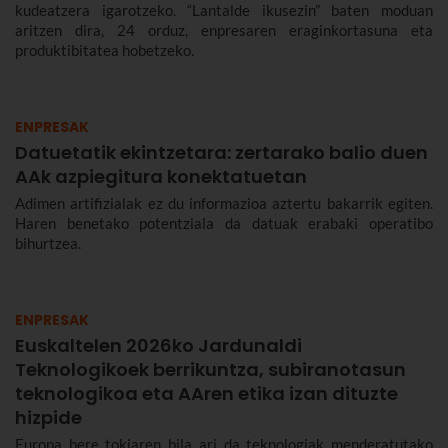
kudeatzera igarotzeko. “Lantalde ikusezin” baten moduan
aritzen dira, 24 orduz, enpresaren eraginkortasuna eta
produktibitatea hobetzeko.
ENPRESAK
Datuetatik ekintzetara: zertarako balio duen
AAk azpiegitura konektatuetan
Adimen artifizialak ez du informazioa aztertu bakarrik egiten.
Haren benetako potentziala da datuak erabaki operatibo
bihurtzea.
ENPRESAK
Euskaltelen 2026ko Jardunaldi
Teknologikoek berrikuntza, subiranotasun
teknologikoa eta AAren etika izan dituzte
hizpide
Europa bere tokiaren bila ari da teknologiak menderatutako