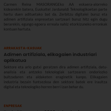
Carmen Reina MASORANGEko AA eskaera-alorreko
kidearekin batera, Euskaltel Jardunaldi Teknologikoetan parte
hartu duen adituetako bat da. Zerbitzu digitalei buruz eta
adimen artifiziala enpresetan sartzeari buruz hitz egin dugu
berarekin, egungo egoera erreala nahiz etorkizuneko erronkak
kontuan hartuta.
ARRAKASTA-KASUAK
Adimen artifiziala, elikagaien industriari
aplikatua
Sektore eta arlo gutxi geratzen dira adimen artifiziala, datu-
analisia eta antzeko teknologiak sartzearen ondoriozko
bultzadaren eta aldaketen eraginetik kanpo. Elikagaien
industria bezain funtsezkoa den sektore batek ere iraultza
digital eta teknologiko horren berri izan behar du.
ENPRESAK