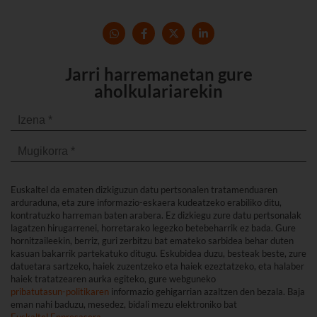
Jarri harremanetan gure
aholkulariarekin
Euskaltel da ematen dizkiguzun datu pertsonalen tratamenduaren
arduraduna, eta zure informazio-eskaera kudeatzeko erabiliko ditu,
kontratuzko harreman baten arabera. Ez dizkiegu zure datu pertsonalak
lagatzen hirugarrenei, horretarako legezko betebeharrik ez bada. Gure
hornitzaileekin, berriz, guri zerbitzu bat emateko sarbidea behar duten
kasuan bakarrik partekatuko ditugu. Eskubidea duzu, besteak beste, zure
datuetara sartzeko, haiek zuzentzeko eta haiek ezeztatzeko, eta halaber
haiek tratatzearen aurka egiteko, gure webguneko
pribatutasun-politikaren
informazio gehigarrian azaltzen den bezala. Baja
eman nahi baduzu, mesedez, bidali mezu elektroniko bat