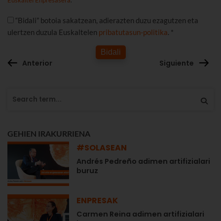
Euskaltel Enpresasera
.
“Bidali” botoia sakatzean, adierazten duzu ezagutzen eta
ulertzen duzula Euskaltelen
pribatutasun-politika
. *
Bidali
Anterior
Siguiente
GEHIEN IRAKURRIENA
#SOLASEAN
Andrés Pedreño adimen artifizialari
buruz
ENPRESAK
Carmen Reina adimen artifizialari