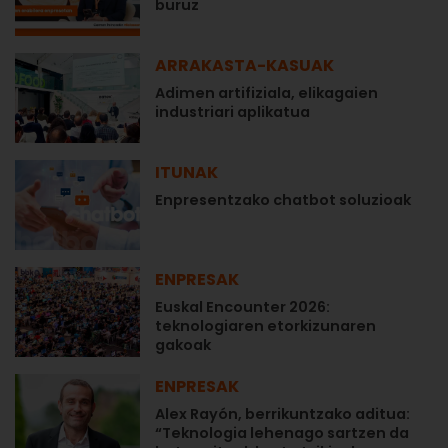
buruz
ARRAKASTA-KASUAK
Adimen artifiziala, elikagaien
industriari aplikatua
ITUNAK
Enpresentzako chatbot soluzioak
ENPRESAK
Euskal Encounter 2026:
teknologiaren etorkizunaren
gakoak
ENPRESAK
Alex Rayón, berrikuntzako aditua:
“Teknologia lehenago sartzen da