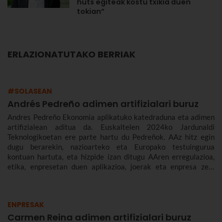
huts egiteak kostu txikia duen
tokian”
ERLAZIONATUTAKO BERRIAK
#SOLASEAN
Andrés Pedreño adimen artifizialari buruz
Andres Pedreño Ekonomia aplikatuko katedraduna eta adimen
artifizialean aditua da. Euskaltelen 2024ko Jardunaldi
Teknologikoetan ere parte hartu du Pedreñok. AAz hitz egin
dugu berarekin, nazioarteko eta Europako testuingurua
kontuan hartuta, eta hizpide izan ditugu AAren erregulazioa,
etika, enpresetan duen aplikazioa, joerak eta enpresa zein
gizarte gisa aurrez aurre ditugun desafioak.
ENPRESAK
Carmen Reina adimen artifizialari buruz