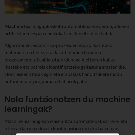
Machine
learning
a, ikasketa automatikoa ere deitua, adimen
artifizialaren esparruan kokatzen den diziplina bat da.
Algoritmoen, estatistika-prozesuen eta aplikatutako
matematiken bidez, eta datu-bolumen handien
prozesamendutik abiatuta, ordenagailuei beren kabuz
ikasteko eta patroiak identifikatzeko gaitasuna ematen die.
Horri esker, atazak egin eta erabakiak har ditzakete modu
autonomoan, programatu beharrik gabe.
Nola funtzionatzen du machine
learningak?
Machine learning edo ikaskuntza automatikoak sarrera- eta
irteera-datuen edozein konbinazioren arteko harreman