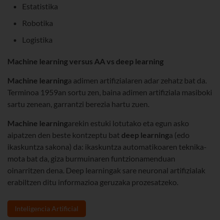
Estatistika
Robotika
Logistika
Machine learning versus AA vs deep learning
Machine
learning
a adimen artifizialaren adar zehatz bat da.
Terminoa 1959an sortu zen, baina adimen artifiziala masiboki
sartu zenean, garrantzi berezia hartu zuen.
Machine
learning
arekin estuki lotutako eta egun asko
aipatzen den beste kontzeptu bat
deep
learning
a (edo
ikaskuntza sakona) da: ikaskuntza automatikoaren teknika-
mota bat da, giza burmuinaren funtzionamenduan
oinarritzen dena. Deep learningak sare neuronal artifizialak
erabiltzen ditu informazioa geruzaka prozesatzeko.
Inteligencia Artificial