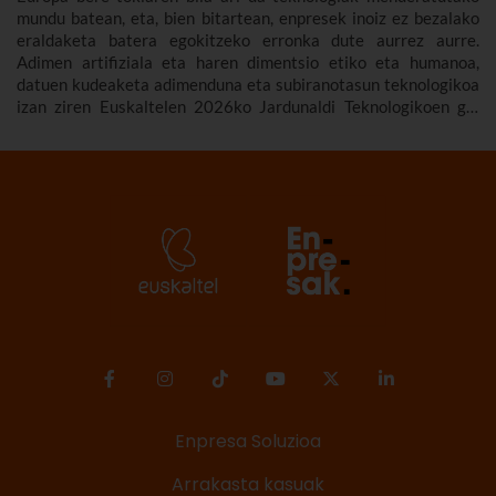
mundu batean, eta, bien bitartean, enpresek inoiz ez bezalako
eraldaketa batera egokitzeko erronka dute aurrez aurre.
Adimen artifiziala eta haren dimentsio etiko eta humanoa,
datuen kudeaketa adimenduna eta subiranotasun teknologikoa
izan ziren Euskaltelen 2026ko Jardunaldi Teknologikoen gai
nagusiak.
Enpresa Soluzioa
Arrakasta kasuak