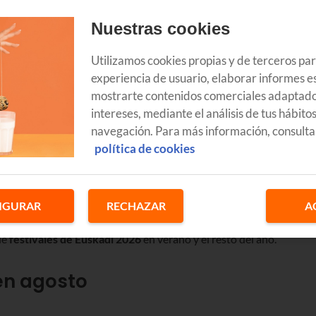
Nuestras cookies
Utilizamos cookies propias y de terceros pa
experiencia de usuario, elaborar informes es
mostrarte contenidos comerciales adaptado
intereses, mediante el análisis de tus hábito
navegación. Para más información, consulta
política de cookies
es nuestra recopilación de
festivales en Euskadi 2026
. Te
IGURAR
RECHAZAR
A
cómo conseguir entradas para el Azkena Rock Festival de junio o el
de
festivales de Euskadi 2026
en verano y el resto del año.
n agosto