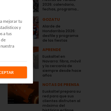
2026: calendario,
fechas, programa…
GOZATU
ra mejorar tu
Alarde de
tadísticos y
Hondarribia 2026:
s a tus
desfile y programa
s de
de las fiestas
 nuestra
APRENDE
Euskaltel en
Navarra: fibra, móvil
y la cercanía de
siempre desde hace
CEPTAR
años
NOTAS DE PRENSA
Euskaltel prepara su
red para que sus
clientes disfruten al
máximo del
histórico eclipse