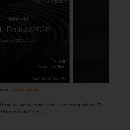
magen:
Dantz Festival
i te gusta la música electrónica y contemporánea. El
 de Miramón de Donostia.