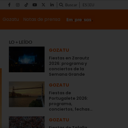
Buscar
ES
EU
Gozatu
Notas de prensa
LO + LEÍDO
GOZATU
Fiestas en Zarautz
2026: programa y
conciertos de la
Semana Grande
GOZATU
Fiestas de
Portugalete 2026:
programa,
conciertos, fechas…
GOZATU
Fiestas de Tafalla