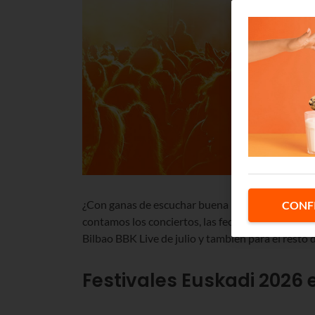
¿Con ganas de escuchar buena música? Aquí tien
CONF
contamos los conciertos, las fechas, el cartel y 
Bilbao BBK Live de julio y también para el resto 
Festivales Euskadi
2026
e