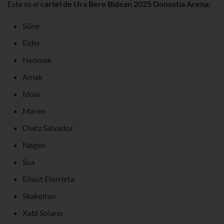
Este es el
cartel de
Ura Bere Bidean 2025
Donostia
Arena:
Süne
Eider
Neomak
Amak
Idoia
Maren
Olatz Salvador
Nøgen
Sua
Eñaut Elorrieta
Skakeitan
Xabi Solano