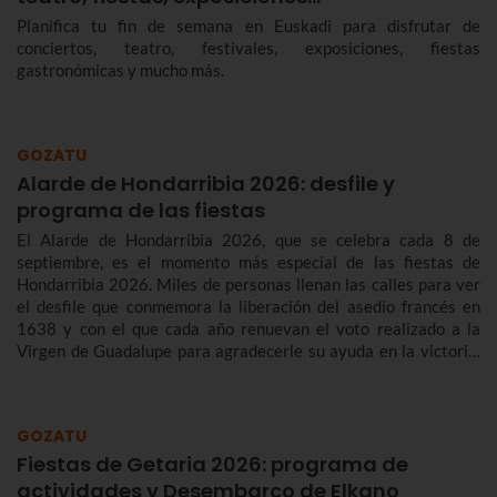
Planifica tu fin de semana en Euskadi para disfrutar de
conciertos, teatro, festivales, exposiciones, fiestas
gastronómicas y mucho más.
GOZATU
Alarde de Hondarribia 2026: desfile y
programa de las fiestas
El Alarde de Hondarribia 2026, que se celebra cada 8 de
septiembre, es el momento más especial de las fiestas de
Hondarribia 2026. Miles de personas llenan las calles para ver
el desfile que conmemora la liberación del asedio francés en
1638 y con el que cada año renuevan el voto realizado a la
Virgen de Guadalupe para agradecerle su ayuda en la victoria.
Te contamos más sobre el origen y el desfile del Alarde de
Hondarribia 2026 y el programa de fiestas de Hondarribia
2026. Toma nota porque las fiestas son del 4 al 10 de
GOZATU
septiembre.
Fiestas de Getaria 2026: programa de
actividades y Desembarco de Elkano