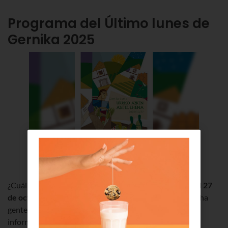
Programa del Último lunes de
Gernika 2025
Imagen:
Ayuntamiento de Gernika-Lumo
¿Cuál es el
horario del Último lunes de Gernika
2025 el 27
de octubre
? Pregunta importante, porque se junta mucha
gente y es mejor que vayas temprano. Te damos alguna
información muy útil para que no te pierdas nada del