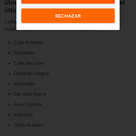
Ubicación de puestos del mercado del
Último Lunes de Gernika 2025
RECHAZAR
La
Feria del Último Lunes de octubre de Gernika 2025
tendrá 310 puestos. Ubicación de los puestos:
Calle Artekale
Pasealeku
Calle San Juan
Domingo Alegría
Alhóndiga
San Juan Ibarra
Juan Calzada
Industria
Ocho de enero