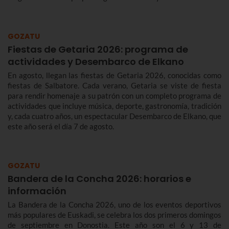
Te contamos más sobre el origen y el desfile del Alarde de
Hondarribia 2026 y el programa de fiestas de Hondarribia
2026. Toma nota porque las fiestas son del 4 al 10 de
GOZATU
septiembre.
Fiestas de Getaria 2026: programa de
actividades y Desembarco de Elkano
En agosto, llegan las fiestas de Getaria 2026, conocidas como
fiestas de Salbatore. Cada verano, Getaria se viste de fiesta
para rendir homenaje a su patrón con un completo programa de
actividades que incluye música, deporte, gastronomía, tradición
y, cada cuatro años, un espectacular Desembarco de Elkano, que
este año será el día 7 de agosto.
GOZATU
Bandera de la Concha 2026: horarios e
información
La Bandera de la Concha 2026, uno de los eventos deportivos
más populares de Euskadi, se celebra los dos primeros domingos
de septiembre en Donostia. Este año son el 6 y 13 de