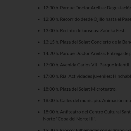
12:30 h. Parque Doctor Areilza: Degustación 
12:30 h. Recorrido desde Ojillo hasta el Pas
13:00 h. Recinto de txosnas: Zaünka Fest.
13:15 h. Plaza del Solar: Concierto de la B
14:20 h. Parque Doctor Areilza: Entrega de
17:00 h. Avenida Carlos VII: Parque infantil.
17:00 h. Ría: Actividades juveniles: Hinchabl
18:00 h. Plaza del Solar: Microteatro.
18:00 h. Calles del municipio: Animación mus
18:00 h. Anfiteatro del Centro Cultural Sant
Norte "Copa del Norte III".
19:30 h. Kiosco: Bilbainadas con el grupo G