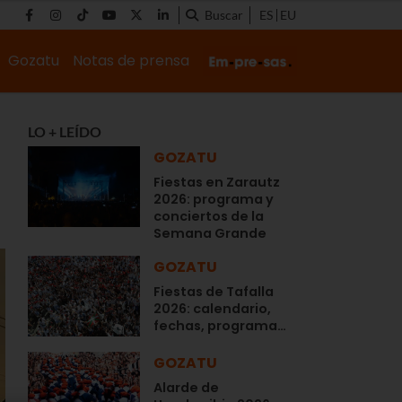
Buscar
ES
EU
Gozatu
Notas de prensa
LO + LEÍDO
GOZATU
Fiestas en Zarautz
2026: programa y
conciertos de la
Semana Grande
GOZATU
Fiestas de Tafalla
2026: calendario,
fechas, programa…
GOZATU
Alarde de