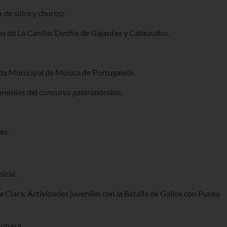
de sidra y chorizo.
eo de La Canilla: Desfile de Gigantes y Cabezudos.
anda Municipal de Música de Portugalete.
 premios del concurso gastronómico.
es.
ical.
a Clara: Actividades juveniles con la Batalla de Gallos con Punto
aupasa.