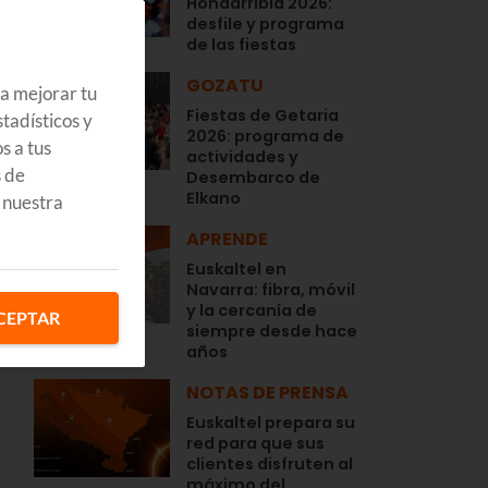
Hondarribia 2026:
desfile y programa
de las fiestas
GOZATU
ra mejorar tu
Fiestas de Getaria
tadísticos y
2026: programa de
s a tus
actividades y
s de
Desembarco de
Elkano
 nuestra
APRENDE
Euskaltel en
Navarra: fibra, móvil
y la cercanía de
CEPTAR
siempre desde hace
años
NOTAS DE PRENSA
Euskaltel prepara su
red para que sus
clientes disfruten al
máximo del