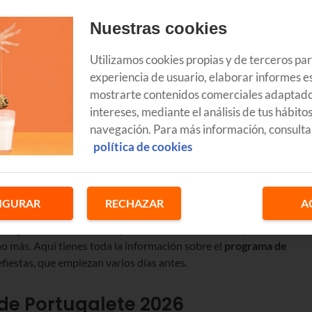
Nuestras cookies
Utilizamos cookies propias y de terceros pa
experiencia de usuario, elaborar informes es
mostrarte contenidos comerciales adaptado
intereses, mediante el análisis de tus hábito
navegación. Para más información, consulta
política de cookies
IGURAR
RECHAZAR
A
rtugalete. En la localidad jarrillera celebran San Roque
con
ho más. Aquí tienes toda la información sobre el
programa de
efiestas, que empiezan varios días antes.
 de Portugalete
2026