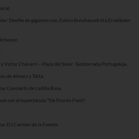
ical.
olar: Desfile de gigantes con Zubira Buruhaundi eta Erraldoien
de honor.
.
 y Víctor Chávarri – Plaza del Solar: Tamborrada Portugaluja.
tos de Aimarz y Tatta.
oa: Concierto de Ladilla Rusa.
uel con el espectáculo "De Pronto Flash".
oa: DJ Carmen de la Fuente.