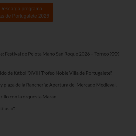
 Descarga programa
as de Portugalete 2026
os: Festival de Pelota Mano San Roque 2026 – Torneo XXX
ido de fútbol "XVIII Trofeo Noble Villa de Portugalete".
a y plaza de la Ranchería: Apertura del Mercado Medieval.
rrillo con la orquesta Maran.
ilusio".