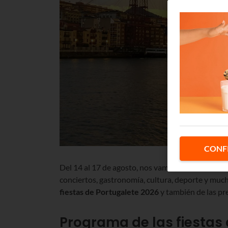
CONF
Del 14 al 17 de agosto, nos vamos de fiesta en Po
conciertos
, gastronomía, cultura, deporte y muc
fiestas de Portugalete
2026
y también de las pr
Programa de las fiestas