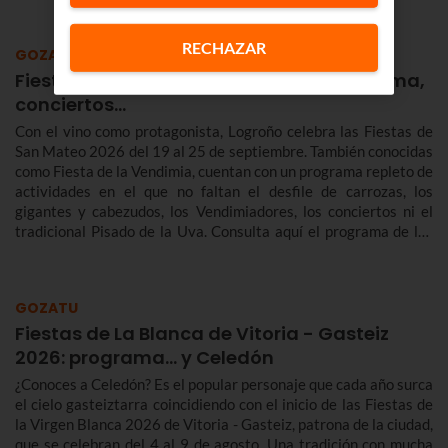
RECHAZAR
GOZATU
Fiestas San Mateo Logroño 2026: programa,
conciertos…
Con el vino como protagonista, Logroño celebra las Fiestas de
San Mateo 2026 del 19 al 25 de septiembre. También conocidas
como Fiesta de la Vendimia, cuentan con un programa repleto de
actividades en el que no faltan el desfile de carrozas, los
gigantes y cabezudos, los Vendimiadores, los conciertos ni el
tradicional Pisado de la Uva. Consulta aquí el programa de las
Fiestas de San Mateo de Logroño 2026.
GOZATU
Fiestas de La Blanca de Vitoria - Gasteiz
2026: programa… y Celedón
¿Conoces a Celedón? Es el popular personaje que cada año surca
el cielo gasteiztarra coincidiendo con el inicio de las Fiestas de
la Virgen Blanca 2026 de Vitoria - Gasteiz, patrona de la ciudad,
que se celebran del 4 al 9 de agosto. Una tradición con mucha