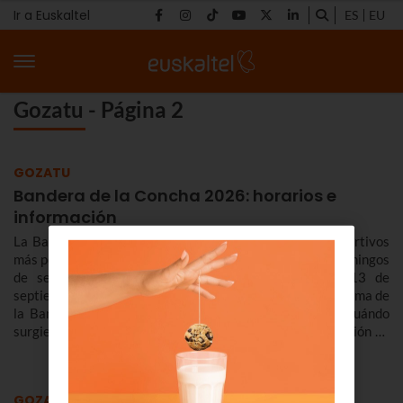
Ir a Euskaltel
ES
EU
Gozatu - Página 2
GOZATU
Bandera de la Concha 2026: horarios e
información
La Bandera de la Concha 2026, uno de los eventos deportivos
más populares de Euskadi, se celebra los dos primeros domingos
de septiembre en Donostia. Este año son el 6 y 13 de
septiembre de 2026. Te contamos los horarios y el programa de
la Bandera de la Concha 2026, cómo son las regatas, cuándo
surgieron y repasamos los vencedores/as de la competición de
traineras más importante de la temporada.n
GOZATU