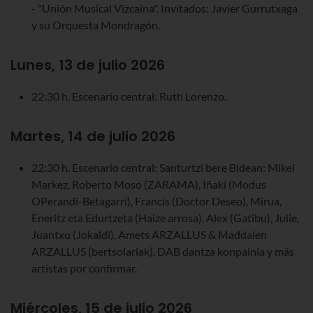
- "Unión Musical Vizcaína". Invitados: Javier Gurrutxaga
y su Orquesta Mondragón.
Lunes, 13 de julio 2026
22:30 h. Escenario central: Ruth Lorenzo.
Martes, 14 de julio 2026
22:30 h. Escenario central: Santurtzi bere Bidean: Mikel
Markez, Roberto Moso (ZARAMA), Iñaki (Modus
OPerandi-Betagarri), Francis (Doctor Deseo), Mirua,
Eneritz eta Edurtzeta (Haize arrosa), Alex (Gatibu), Julie,
Juantxu (Jokaldi), Amets ARZALLUS & Maddalen
ARZALLUS (bertsolariak), DAB dantza konpainia y más
artistas por confirmar.
Miércoles, 15 de julio 2026