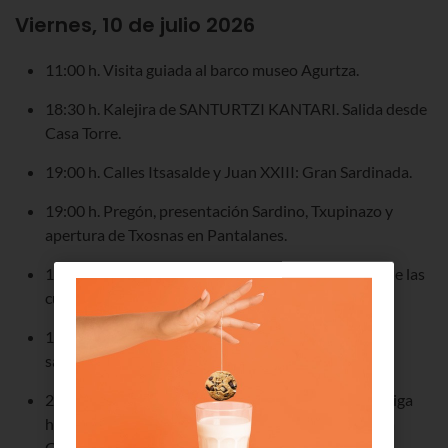
Viernes, 10 de julio 2026
11:00 h. Visita guiada al barco museo Agurtza.
18:30 h. Kalejira de SANTURTZI KANTARI. Salida desde
Casa Torre.
19:00 h. Calles Itsasalde y Juan XXIII: Gran Sardinada.
19:00 h. Pregón, presentación Sardino, Txupinazo y
apertura de Txosnas en Pantalanes.
19:30 h. Pza. Juan José Mendizabal: Presentación de las
cuadrillas txikis, "y tú de quién eres?".
19:30 h. Plaza Mamariga: Concurso de tortillas y
sangrías para cuadrillas. “Merienda con diamantes”.
21:30 h. Bajada mojada de cuadrillas, desde Mamariga
hasta el Ayuntamiento acompañada por la fanfarria
GAZTE LEKU.