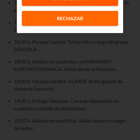
14:00 h. XI Travesía La Sardina. 11ª Copa de España en
aguas abiertas.
RECHAZAR
17:00 h. Calle peatonal: Jornada de visibilidad del
Deporte Adaptado.
18:00 h. Parque Central: Txitxarrillo a cargo del grupo
PÉRGOLA.
18:00 h. Kalejira de cuadrillas con HAMARRU
ELEKTROTXARANGA. Salida desde el Pantalán.
19:00 h. Parque Gernika: ALARDE de los grupos de
danza de Santurtzi.
19:30 h. Colegio Serantes: Cena de bienvenida de
cuadrillas y desfile de estandartes.
22:00 h. Kalejira de cuadrillas. Salida desde el colegio
Serantes.