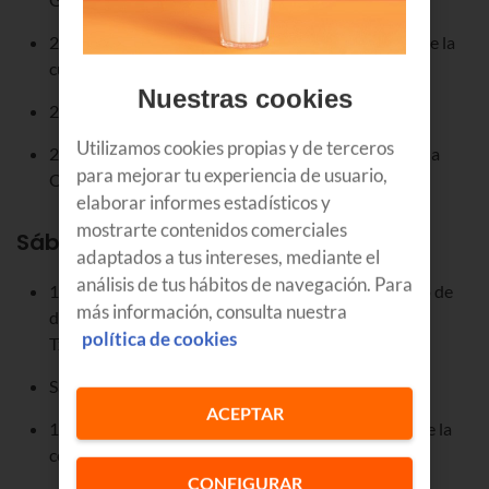
22:00 h. Ayuntamiento: Pregón de fiestas, a cargo de la
cuadrilla COMANDO KUBATA.
Nuestras cookies
22:15 h. Ayuntamiento: Recibimiento a MENTXU.
Utilizamos cookies propias y de terceros
23:00 h. Escenario central: Concierto-Verbena con la
para mejorar tu experiencia de usuario,
ORQUESTA DIAMANTE SHOW.
elaborar informes estadísticos y
mostrarte contenidos comerciales
Sábado, 11 de julio 2026
adaptados a tus intereses, mediante el
análisis de tus hábitos de navegación. Para
12:00 h. Kalejira de CABEZUDOS a cargo del grupo de
más información, consulta nuestra
danzas Mendi Alde, acompañados por la Banda de
política de cookies
Txistularis “Itsasalde Txistulari Taldea” de
Santurtzi. Salida desde el Ayuntamiento.
ACEPTAR
13:00 h. Calle peatonal: Teatro de calle “Baboom” de la
compañía XABI LARREA.
CONFIGURAR