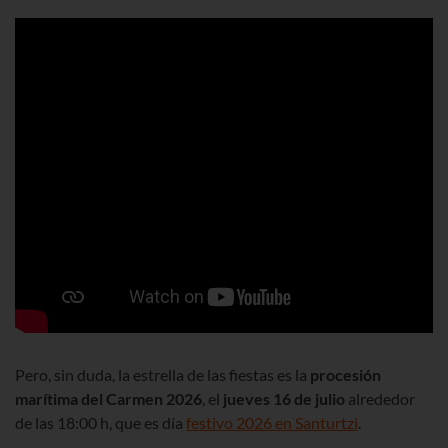
Pero, sin duda, la estrella de las fiestas es la
procesión
marítima del Carmen
2026
, el
jueves
16 de julio
alrededor
de las 18:00 h, que es día
festivo
2026
en Santurtzi
.