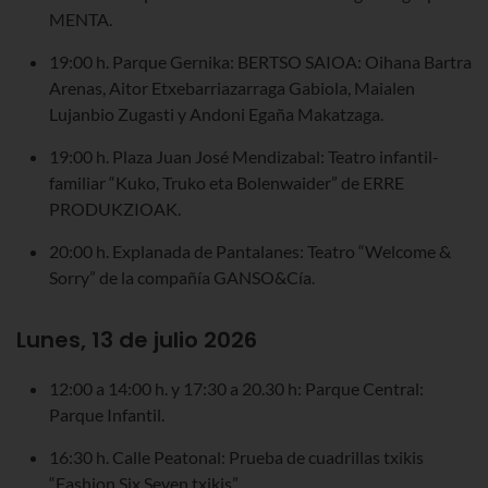
MENTA.
19:00 h. Parque Gernika: BERTSO SAIOA: Oihana Bartra
Arenas, Aitor Etxebarriazarraga Gabiola, Maialen
Lujanbio Zugasti y Andoni Egaña Makatzaga.
19:00 h. Plaza Juan José Mendizabal: Teatro infantil-
familiar “Kuko, Truko eta Bolenwaider” de ERRE
PRODUKZIOAK.
20:00 h. Explanada de Pantalanes: Teatro “Welcome &
Sorry” de la compañía GANSO&Cía.
Lunes, 13 de julio 2026
12:00 a 14:00 h. y 17:30 a 20.30 h: Parque Central:
Parque Infantil.
16:30 h. Calle Peatonal: Prueba de cuadrillas txikis
“Fashion Six Seven txikis”.