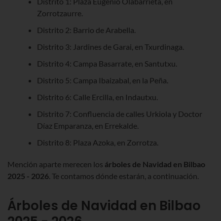
Distrito 1: Plaza Eugenio
Olabarrieta
, en
Zorrotzaurre
.
Distrito 2: Barrio de
Arabella
.
Distrito 3: Jardines de
Garai
, en
Txurdinaga
.
Distrito 4: Campa
Basarrate
, en
Santutxu
.
Distrito 5: Campa
Ibaizabal
, en la Peña.
Distrito 6: Calle
Ercilla
, en
Indautxu
.
Distrito 7: Confluencia de calles
Urkiola
y Doctor
Díaz
Emparanza
, en
Errekalde
.
Distrito 8: Plaza
Azoka
, en
Zorrotza
.
Mención aparte merecen los
árboles de Navidad en Bilbao
2025 - 2026
. Te contamos dónde estarán, a continuación.
Árboles de Navidad en Bilbao