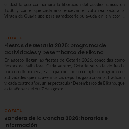
el desfile que conmemora la liberación del asedio francés en
1638 y con el que cada año renuevan el voto realizado a la
Virgen de Guadalupe para agradecerle su ayuda en la victoria.
Te contamos más sobre el origen y el desfile del Alarde de
Hondarribia 2026 y el programa de fiestas de Hondarribia
2026. Toma nota porque las fiestas son del 4 al 10 de
GOZATU
septiembre.
Fiestas de Getaria 2026: programa de
actividades y Desembarco de Elkano
En agosto, llegan las fiestas de Getaria 2026, conocidas como
fiestas de Salbatore. Cada verano, Getaria se viste de fiesta
para rendir homenaje a su patrón con un completo programa de
actividades que incluye música, deporte, gastronomía, tradición
y, cada cuatro años, un espectacular Desembarco de Elkano, que
este año será el día 7 de agosto.
GOZATU
Bandera de la Concha 2026: horarios e
información