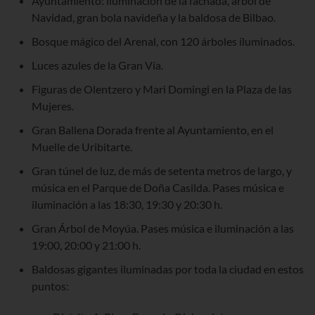
Ayuntamiento: iluminación de la fachada, árbol de
Navidad, gran bola navideña y la baldosa de Bilbao.
Bosque mágico del Arenal, con 120 árboles iluminados.
Luces azules de la Gran Vía.
Figuras de
Olentzero
y
Mari
Domingi
en la Plaza de las
Mujeres.
Gran Ballena Dorada frente al Ayuntamiento, en el
Muelle de
Uribitarte
.
Gran túnel de luz, de más de setenta metros de largo, y
música en el Parque de Doña
Casilda
.
Pases música e
iluminación a las 18:30, 19:30 y 20:30 h.
Gran Árbol de
Moyúa
. Pases música e iluminación a las
19:00, 20:00 y 21:00 h.
Baldosas gigantes iluminadas por toda la ciudad
en estos
puntos: