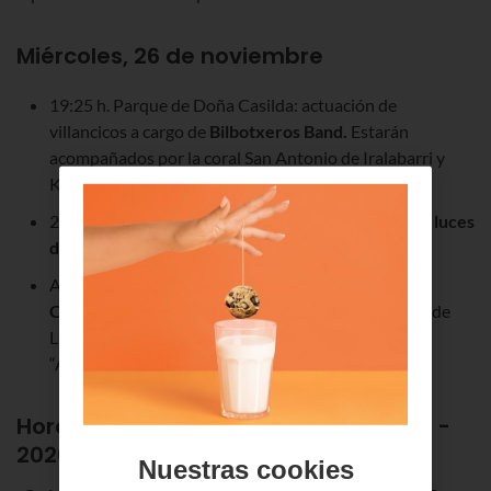
Miércoles, 26 de noviembre
19:25 h. Parque de Doña Casilda: actuación de
villancicos
a cargo de
Bilbotxeros Band.
Estarán
acompañados por la coral San Antonio de Iralabarri y
Kodaly Bilbao Musika Eskola.
20:00 h. Parque de Doña Casilda:
encendido de las luces
de Navidad Bilbao 2025
.
A continuación:
música en el
Túnel de luz de Doña
Casilda,
sonarán “Hator hator”, “Navidad, navidad” de
Luis Miguel, “White Christmas” de Michael Bublé y
“Alaken”.
Horario de las luces de Navidad
2025 -
2026
en Bilbao
Nuestras cookies