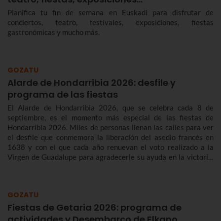
Planifica tu fin de semana en Euskadi para disfrutar de
conciertos, teatro, festivales, exposiciones, fiestas
gastronómicas y mucho más.
GOZATU
Alarde de Hondarribia 2026: desfile y
programa de las fiestas
El Alarde de Hondarribia 2026, que se celebra cada 8 de
septiembre, es el momento más especial de las fiestas de
Hondarribia 2026. Miles de personas llenan las calles para ver
el desfile que conmemora la liberación del asedio francés en
1638 y con el que cada año renuevan el voto realizado a la
Virgen de Guadalupe para agradecerle su ayuda en la victoria.
Te contamos más sobre el origen y el desfile del Alarde de
Hondarribia 2026 y el programa de fiestas de Hondarribia
2026. Toma nota porque las fiestas son del 4 al 10 de
GOZATU
septiembre.
Fiestas de Getaria 2026: programa de
actividades y Desembarco de Elkano