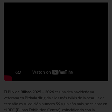
El
PIN de Bilbao 2025 – 2026
es una cita navideña ya
veterana en Bizkaia dirigida a los más txikis de la casa. La de
este año es su edición número
59
y, un año más, se celebra en
el BEC (Bilbao Exhibition Centre), coincidiendo con la