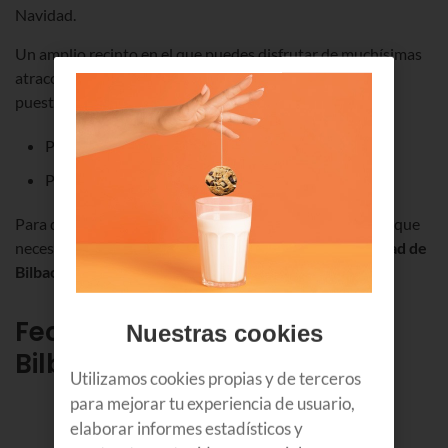
Navidad.
Un amplio recinto en el que puedes disfrutar de muchísimas
atracciones,
actividades, talleres, torneos deportivos
,
puestos para comer
…
Pabellones 5 y 1: barracas.
Pabellones 3 y 1: talleres y actividades.
Para que no te pierdas nada, ahora te contamos todo lo que
necesitar saber para acudir al
Parque Infantil de Navidad de
Bilbao
2025 - 2026
.
Fechas y horario del PIN en
Nuestras cookies
Bilbao 2025 - 2026
Utilizamos cookies propias y de terceros
para mejorar tu experiencia de usuario,
elaborar informes estadísticos y