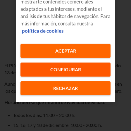
mostrarte contenidos comerciales
adaptados a tus intereses, mediante el
análisis de tus hábitos de navegación. Para
más información, consulta nuestra
política de cookies
Fuente:
PIN Bilbao
ACEPTAR
El
PIN en Bilbao 2025 – 2026
está abierto desde el
sábado
CONFIGURAR
13 de diciembre al lunes 5 de enero
.
Aunque debes tener en cuenta que hay
dos
días festivos en
RECHAZAR
los que permanecerá cerrado: 25 de diciembre
y 1 de enero.
Horario del Parque Infantil de Navidad
de Bilbao:
Todos los días: 11:00 – 20:00 h.
15, 16, 17 y 18 de diciembre: 10:00 - 20:00 h.