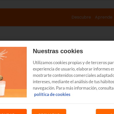
Descubre
Aprende
Nuestras cookies
Utilizamos cookies propias y de terceros pa
experiencia de usuario, elaborar informes es
mostrarte contenidos comerciales adaptado
intereses, mediante el análisis de tus hábito
navegación. Para más información, consulta
política de cookies
GOZATU
G
Baztandarren Biltzarra 2026:
Fi
programa, carrozas…
p