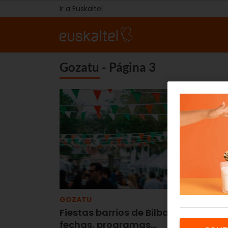
Ir a Euskaltel
Gozatu - Página 3
GOZATU
Fiestas barrios de Bilbao 2026:
fechas, programas…