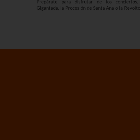
Prepárate para disfrutar de los conciertos,
Gigantada, la Procesión de Santa Ana o la Revolto
además de las actividades de las peñas. Consulta a
todo el programa de las fiestas de Tudela 20
declaradas Fiesta de Interés Turístico de
Comunidad Foral de Navarra.