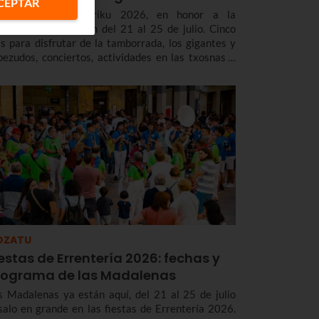
CEPTAR
s fiestas de Mutriku 2026, en honor a la
gdalena, te esperan del 21 al 25 de julio. Cinco
as para disfrutar de la tamborrada, los gigantes y
bezudos, conciertos, actividades en las txosnas y
cho más. Puedes consultar aquí el programa de las
estas de Mutriku 2026.
OZATU
estas de Errentería 2026: fechas y
rograma de las Madalenas
s Madalenas ya están aquí, del 21 al 25 de julio
salo en grande en las fiestas de Errentería 2026.