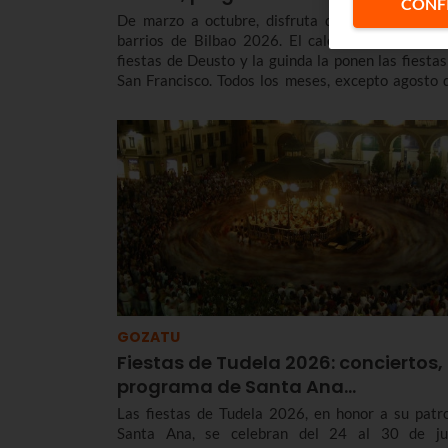
CONF
De marzo a octubre, disfruta de las fiestas de 
barrios de Bilbao 2026. El calendario lo abren 
fiestas de Deusto y la guinda la ponen las fiestas
San Francisco. Todos los meses, excepto agosto 
es cuando se celebra Aste Nagusia de Bilbao 20
hay celebraciones en cada rincón donde no fal
conciertos, kalejiras y muchas más actividades que
contamos a continuación. Consulta aquí las fechas
las fiestas de los barrios de Bilbao 2026 y entér
de los programas.
GOZATU
Fiestas de Tudela 2026: conciertos,
programa de Santa Ana…
Las fiestas de Tudela 2026, en honor a su patr
Santa Ana, se celebran del 24 al 30 de jul