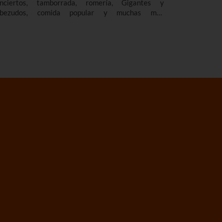
nciertos, tamborrada, romería, Gigantes y
bezudos, comida popular y muchas más
tividades te esperan en el programa de las fiestas
 Errentería 2026, en honor a su patrona, Santa
ría Magdalena.