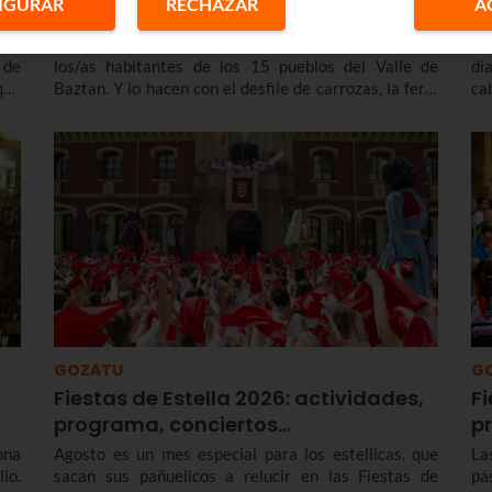
IGURAR
RECHAZAR
A
los
Baztandarren Biltzarra 2026 se celebra el domingo
La
las
19 de julio en Elizondo para festejar la hermandad de
Ma
 de
los/as habitantes de los 15 pueblos del Valle de
dí
que
Baztan. Y lo hacen con el desfile de carrozas, la feria
ca
26,
de artesanía, la mutildantza, la comida popular o las
mu
tan
actuaciones musicales. Te contamos todo el programa
fi
 te
de Baztandarren Biltzarra 2026.
 de
ate
GOZATU
G
Fiestas de Estella 2026: actividades,
Fi
programa, conciertos...
p
ona
Agosto es un mes especial para los estellicas, que
La
io.
sacan sus pañuelicos a relucir en las Fiestas de
pá