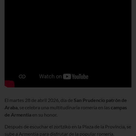
El
martes
28 de abril
2026
, día de
San Prudencio patrón de
Araba
, se celebra una multitudinaria romería en las
campas
de Armentia
en su honor.
Después de escuchar el zortziko en la Plaza de la Provincia, se
sube a Armentia para disfrutar de la popular romería.