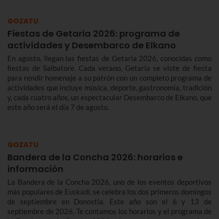
Hondarribia 2026 y el programa de fiestas de Hondarribia
2026. Toma nota porque las fiestas son del 4 al 10 de
GOZATU
septiembre.
Fiestas de Getaria 2026: programa de
actividades y Desembarco de Elkano
En agosto, llegan las fiestas de Getaria 2026, conocidas como
fiestas de Salbatore. Cada verano, Getaria se viste de fiesta
para rendir homenaje a su patrón con un completo programa de
actividades que incluye música, deporte, gastronomía, tradición
y, cada cuatro años, un espectacular Desembarco de Elkano, que
este año será el día 7 de agosto.
GOZATU
Bandera de la Concha 2026: horarios e
información
La Bandera de la Concha 2026, uno de los eventos deportivos
más populares de Euskadi, se celebra los dos primeros domingos
de septiembre en Donostia. Este año son el 6 y 13 de
septiembre de 2026. Te contamos los horarios y el programa de