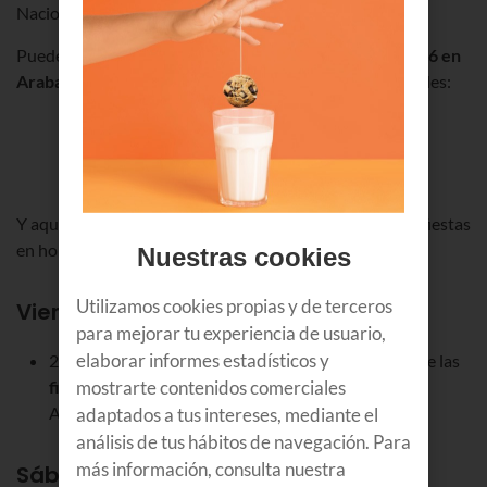
Nacional del Cómic.
Puedes descargarte el
programa de
San Prudencio 2026 en
Araba
para que no pierdas detalle de todas las actividades:
⬇️ Descarga programa
San Prudencio 2026
Y aquí te contamos las fechas más destacadas de estas fiestas
en honor a San Prudencio:
Nuestras cookies
Utilizamos cookies propias y de terceros
Viernes, 24 de abril 2026
para mejorar tu experiencia de usuario,
elaborar informes estadísticos y
20:00 h. Plaza de la Provincia: Pregón anunciador de las
mostrarte contenidos comerciales
fiestas de San Prudencio 2026
, a cargo del escritor
Antonio Altarriba.
Concierto Tributo Bruno Mars
.
adaptados a tus intereses, mediante el
análisis de tus hábitos de navegación. Para
más información, consulta nuestra
Sábado, 25 de abril 2026