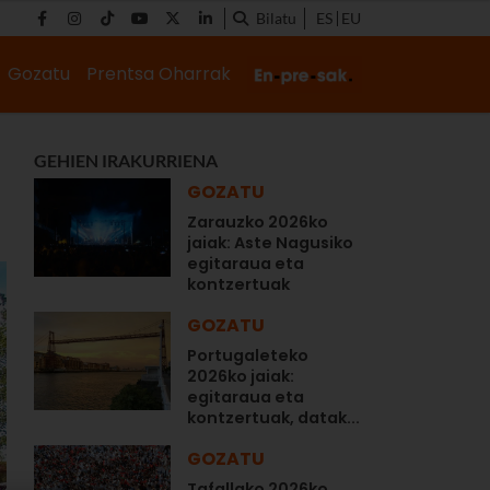
Bilatu
ES
EU
Gozatu
Prentsa Oharrak
GEHIEN IRAKURRIENA
GOZATU
Zarauzko 2026ko
jaiak: Aste Nagusiko
egitaraua eta
kontzertuak
GOZATU
Portugaleteko
2026ko jaiak:
egitaraua eta
kontzertuak, datak...
GOZATU
Tafallako 2026ko