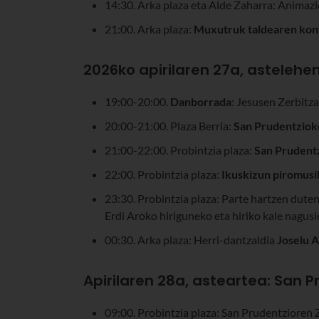
14:30. Arka plaza eta Alde Zaharra: Animazi
21:00. Arka plaza:
Muxutruk taldearen kon
2026ko apirilaren 27a, astelehe
19:00-20:00.
Danborrada
: Jesusen Zerbitza
20:00-21:00. Plaza Berria:
San Prudentzioko
21:00-22:00. Probintzia plaza:
San Prudentz
22:00. Probintzia plaza:
Ikuskizun piromusi
23:30. Probintzia plaza: Parte hartzen dute
Erdi Aroko hiriguneko eta hiriko kale nagusi
00:30. Arka plaza: Herri-dantzaldia
Joselu 
Apirilaren 28a, asteartea: San 
09:00. Probintzia plaza: San Prudentzioren 