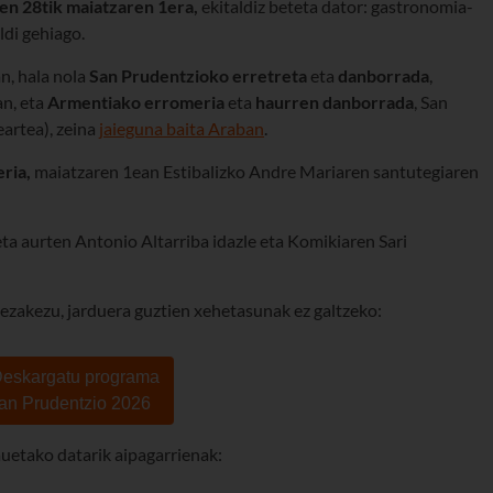
ren 28tik maiatzaren 1era,
ekitaldiz beteta dator: gastronomia-
aldi gehiago.
an
, hala nola
San Prudentzioko erretreta
eta
d
anborrada
,
an, eta
Armentiako erromeria
eta
haurren danborrada
, San
eartea)
, zeina
jaieguna baita Araban
.
ria,
maiatzaren 1ean Estibalizko Andre Mariaren santutegiaren
ta aurten Antonio Altarriba idazle eta Komikiaren Sari
ezakezu, jarduera guztien xehetasunak ez galtzeko:
 Deskargatu programa
an Prudentzio 2026
etako datarik aipagarrienak: