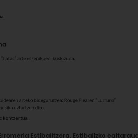
a.
na
n “Latas” arte eszenikoen ikuskizuna.
lbidearen arteko bidegurutzea: Rouge Elearen “Lurruna”
musika uztartzen ditu.
ic kontzertua
.
Erromeria Estibalitzera. Estibalizko egitarau