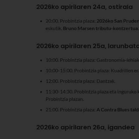
2026ko apirilaren 24a, ostirala
20:00. Probintzia plaza:
2026ko San Prudent
eskutik.
Bruno Marsen tributu-kontzertua
.
2026ko apirilaren 25a, larunbat
10:00. Probintzia plaza: Gastronomia-lehiak
10:00-15:00. Probintzia plaza: Kuadrillen e
12:00. Probintzia plaza: Dantzak.
11:30-14:30. Probintzia plaza eta inguruko 
Probintzia plazan.
21:00. Probintzia plaza:
A Contra Blues tal
2026ko apirilaren 26a, igandea