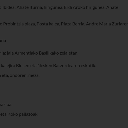
ilbidea: Ahate Iturria, hirigunea, Erdi Aroko hirigunea, Ahate
ea: Probintzia plaza, Posta kalea, Plaza Berria, Andre Maria Zuriare
zuna
ria
: jaia Armentiako Basilikako zelaietan.
a kalejira Blusen eta Nesken Batzordearen eskutik.
 eta, ondoren, meza.
azioa.
 eta Koko pailazoak.