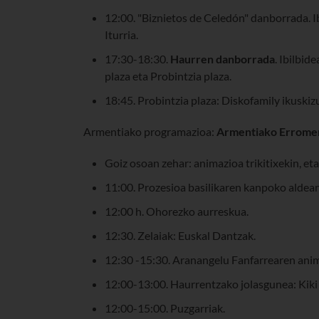
12:00. "Biznietos de Celedón" danborrada. Ib
Iturria.
17:30-18:30.
Haurren danborrada
. Ibilbid
plaza eta Probintzia plaza.
18:45. Probintzia plaza: Diskofamily ikuski
Armentiako programazioa:
Armentiako Errome
Goiz osoan zehar: animazioa trikitixekin, et
11:00. Prozesioa basilikaren kanpoko aldean
12:00 h. Ohorezko aurreskua.
12:30. Zelaiak: Euskal Dantzak.
12:30 -15:30. Aranangelu Fanfarrearen anim
12:00-13:00. Haurrentzako jolasgunea: Kiki
12:00-15:00. Puzgarriak.