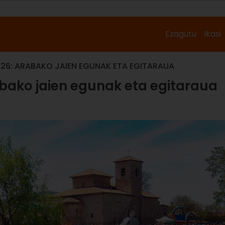
Ezagutu
Ikasi
026: ARABAKO JAIEN EGUNAK ETA EGITARAUA
abako jaien egunak eta egitaraua