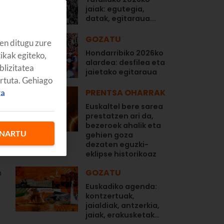
jaiak: egutegia,
datak, egitaraua...
GOZATU
en ditugu zure
Hondarribiko 2026ko
tikak egiteko,
alardea: desfilea eta
blizitatea
jaietako egitaraua
artuta. Gehiago
PRENTSA OHARRAK
ka
Euskaltel bere sarea
prestatzen ari da,
bezeroek ahalik eta
NARTU
o
gehien goza
dezaten eguzki-
eklipse historikoaz
GOZATU
n
Euskadiko agenda:
kontzertuak,
jaialdiak, antzerkia,
jaiak, erakusketak…