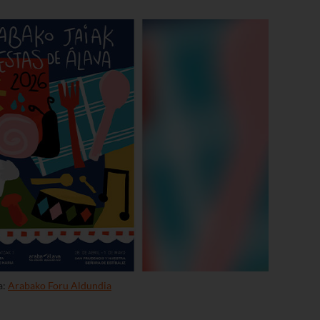
a:
Arabako Foru Aldundia