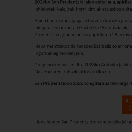
2026ko San Prudentzio jaien egitaraua
,
apirila
lehiaketak, kalejirak, herri-kirolak eta askoz ekit
Baina badira une aipagarri batzuk
Arabako jaiet
jaiegunaren bezperan Gasteizko Probintzia plaz
Prudentzio egunean bertan,
apirilaren 28an (ast
Nabarmentzekoa da, halaber,
Estibalizko errome
inguruan egiten den jaia.
Pregoiarekin hasiko dira 2026ko Arabako jaiak, e
Nazionalaren irabazleak irakurriko du.
San Prudentzioko 2026ko
egitaraua
deskarga d
⬇️
S
Hona hemen San Prudentzioren omenezko jai hau