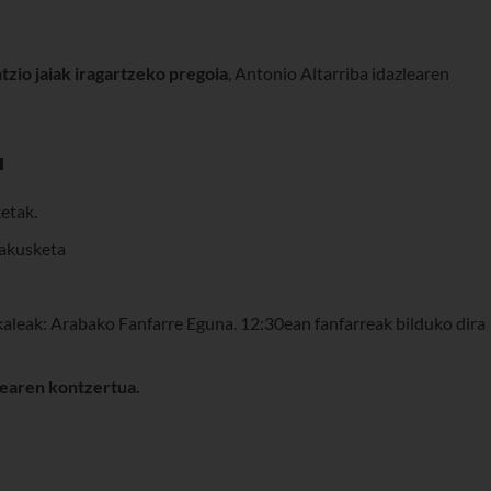
zio jaiak iragartzeko pregoia
, Antonio Altarriba idazlearen
a
etak.
rakusketa
kaleak: Arabako Fanfarre Eguna. 12:30ean fanfarreak bilduko dira
dearen kontzertua.