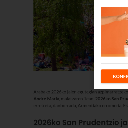
KONFI
Arabako
2026ko
jaien egutegian azpimarratzeko
Andre Maria
, maiatzaren 1ean.
2026ko San Pru
erretreta, danborrada, Armentiako erromeria, Es
2026ko
San Prudentzio ja