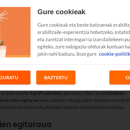
Gure cookieak
Gure cookieak eta beste batzuenak erabiltz
erabiltzaile-esperientzia hobetzeko, estatis
eta zuretzat interesgarria izan daitekeen pu
egiteko, zure nabigazio-ohiturak kontuan h
jakin nahi baduzu, ikusi gure
cookie-politi
GURATU
BAZTERTU
O
san_prudenci
 bi data daude:
San Prudentzio
, apirilaren 28an, eta
Estibalizko
dentzioko
egitarau
osoa azalduko dizugu, jakin dezazun noiz dire
tibalizko erromeria eta
Arabako jaietako
beste jarduera batzuk.
ien egitaraua