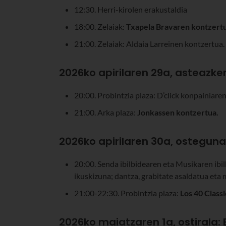
12:30. Herri-kirolen erakustaldia
18:00. Zelaiak:
Txapela Bravaren kontzertu
21:00. Zelaiak: Aldaia Larreinen kontzertua.
2026ko apirilaren 29a, asteazke
20:00. Probintzia plaza: D’click konpainiare
21:00. Arka plaza:
Jonkassen kontzertua.
2026ko apirilaren 30a, osteguna
20:00. Senda ibilbidearen eta Musikaren ibi
ikuskizuna; dantza, grabitate asaldatua eta 
21:00-22:30. Probintzia plaza:
Los 40 Class
2026ko maiatzaren 1a, ostirala: 