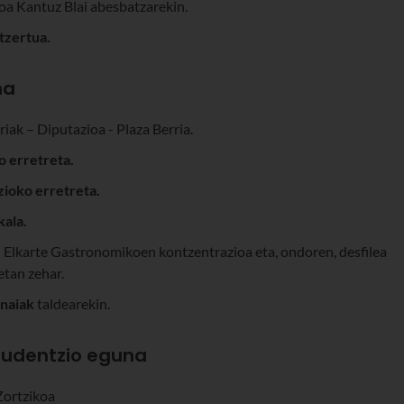
oa Kantuz Blai abesbatzarekin.
tzertua.
na
riak – Diputazioa - Plaza Berria.
 erretreta.
ioko erretreta.
kala.
n Elkarte Gastronomikoen kontzentrazioa eta, ondoren, desfilea
etan zehar.
Anaiak
taldearekin.
Prudentzio eguna
Zortzikoa