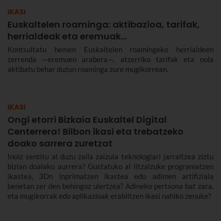
IKASI
Euskaltelen roaminga: aktibazioa, tarifak,
herrialdeak eta eremuak…
Kontsultatu hemen Euskaltelen roamingeko herrialdeen
zerrenda —eremuen arabera—, atzerriko tarifak eta nola
aktibatu behar duzun roaminga zure mugikorrean.
IKASI
Ongi etorri Bizkaia Euskaltel Digital
Centerrera! Bilbon ikasi eta trebatzeko
doako sarrera zuretzat
Inoiz sentitu al duzu zaila zaizula teknologiari jarraitzea ziztu
bizian doalako aurrera? Gustatuko al litzaizuke programatzen
ikastea, 3Dn inprimatzen ikastea edo adimen artifiziala
benetan zer den behingoz ulertzea? Adineko pertsona bat zara,
eta mugikorrak edo aplikazioak erabiltzen ikasi nahiko zenuke?