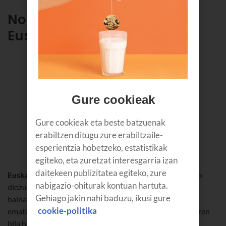
Non aurkitu perretxikoak
Euskadi
Gure cookieak
Gure cookieak eta beste batzuenak
erabiltzen ditugu zure erabiltzaile-
esperientzia hobetzeko, estatistikak
egiteko, eta zuretzat interesgarria izan
daitekeen publizitatea egiteko, zure
Euskadin perretxiko-paradisuak
non dauden galdetuko
nabigazio-ohiturak kontuan hartuta.
diozu zeure buruari... Jakina, denok jakin nahi dugu hori,
Gehiago jakin nahi baduzu, ikusi gure
baina perretxiko-biltzaile benetako batek ez du sekula
cookie-politika
ematen bere leku sekretuen berri; beraz, zure paradisuaren
bila hasi beharko duzu.