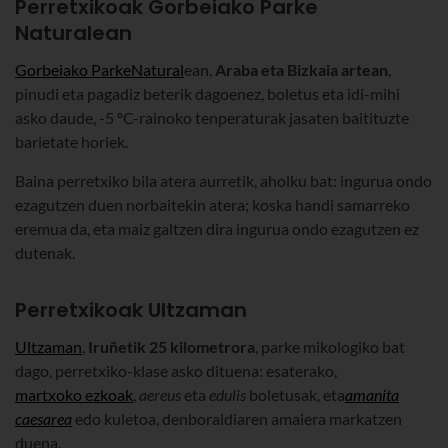
Perretxikoak Gorbeiako Parke
Naturalean
Gorbeiako Parke
Natural
ean,
Araba eta Bizkaia artean
,
pinudi eta pagadiz beterik dagoenez, boletus eta idi-mihi
asko daude, -5 ºC-rainoko tenperaturak jasaten baitituzte
barietate horiek.
Baina perretxiko bila atera aurretik, aholku bat: ingurua ondo
ezagutzen duen norbaitekin atera; koska handi samarreko
eremua da, eta maiz galtzen dira ingurua ondo ezagutzen ez
dutenak.
Perretxikoak Ultzaman
Ultzaman
,
Iruñetik 25 kilometrora
, parke mikologiko bat
dago, perretxiko-klase asko dituena: esaterako,
martxoko ezkoak
,
aereus
eta
edulis
boletusak, eta
amanita
caesarea
edo kuletoa, denboraldiaren amaiera markatzen
duena.