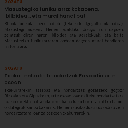
GOZATU
Masustegiko funikularra: kokapena,
ibilbidea... eta mural handi bat
Bilbok funikular berri bat du (teknikoki, igogailu inklinatua),
Masustegi auzoan. Hemen azalduko dizugu non dagoen,
zeintzuk diren haren ibilbidea eta geralekuak, eta baita
Masustegiko funikularraren ondoan dagoen mural handiaren
historia ere.
GOZATU
Txakurrentzako hondartzak Euskadin urte
osoan
Txakurrarekin itsasoaz eta hondartzaz gozatzeko gogoz?
Bizkaian eta Gipuzkoan, urte osoan joan daiteke hondartzetara
txakurrarekin, baita udan ere, baina kasu horretan ohiko bainu-
ordutegitik kanpo bakarrik. Hemen ikusiko duzu Euskadiko zein
hondartzatara joan zaitezkeen txakurrarekin.