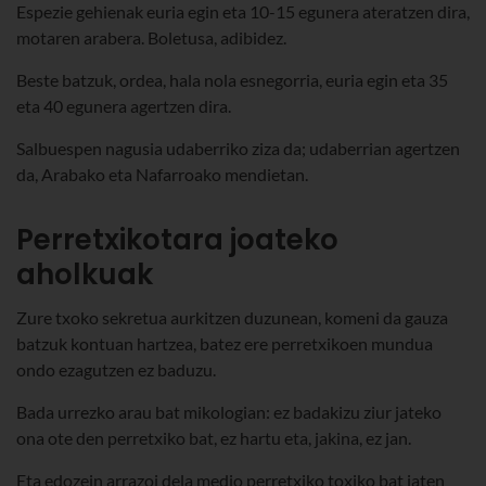
Espezie gehienak euria egin eta 10-15 egunera ateratzen dira,
motaren arabera. Boletusa, adibidez.
Beste batzuk, ordea, hala nola esnegorria, euria egin eta 35
eta 40 egunera agertzen dira.
Salbuespen nagusia udaberriko ziza da; udaberrian agertzen
da, Arabako eta Nafarroako mendietan.
Perretxikotara joateko
aholkuak
Zure txoko sekretua aurkitzen duzunean, komeni da gauza
batzuk kontuan hartzea, batez ere perretxikoen mundua
ondo ezagutzen ez baduzu.
Bada urrezko arau bat mikologian: ez badakizu ziur jateko
ona ote den perretxiko bat, ez hartu eta, jakina, ez jan.
Eta edozein arrazoi dela medio perretxiko toxiko bat jaten