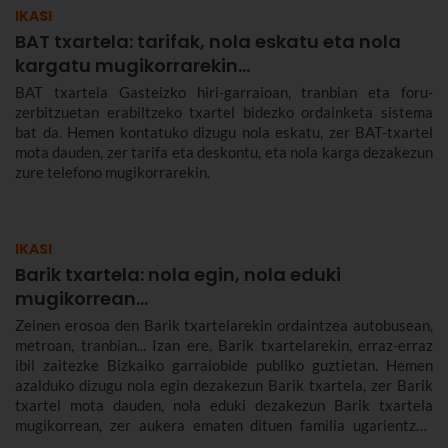
IKASI
BAT txartela: tarifak, nola eskatu eta nola
kargatu mugikorrarekin...
BAT txartela Gasteizko hiri-garraioan, tranbian eta foru-
zerbitzuetan erabiltzeko txartel bidezko ordainketa sistema
bat da. Hemen kontatuko dizugu nola eskatu, zer BAT-txartel
mota dauden, zer tarifa eta deskontu, eta nola karga dezakezun
zure telefono mugikorrarekin.
IKASI
Barik txartela: nola egin, nola eduki
mugikorrean...
Zeinen erosoa den Barik txartelarekin ordaintzea autobusean,
metroan, tranbian... Izan ere, Barik txartelarekin, erraz-erraz
ibil zaitezke Bizkaiko garraiobide publiko guztietan. Hemen
azalduko dizugu nola egin dezakezun Barik txartela, zer Barik
txartel mota dauden, nola eduki dezakezun Barik txartela
mugikorrean, zer aukera ematen dituen familia ugarientzat,
zenbat balio duen, zer tarifa dauden eta askoz gehiago.