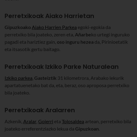
Perretxikoak Aiako Harrietan
Gipuzkoako
Aiako Harrien Parkea
egoki-egokia da
perretxiko bila joateko, zeren eta,
Añarbe
ko urtegi inguruko
pagadi eta hariztiez gain,
oso inguru hezea
da, Pirinioetatik
eta itsasotik gertu baitago.
Perretxikoak Izkiko Parke Naturalean
Izkiko parkea
,
Gasteiztik
31 kilometrora, Arabako lekurik
apartatuenetako bat da, eta, beraz, oso aproposa perretxiko
bila joateko.
Perretxikoak Aralarren
Azkenik,
Aralar
,
Goierri
eta
Tolosaldea
artean, perretxiko bila
joateko erreferentziazko lekua da
Gipuzkoa
n
.