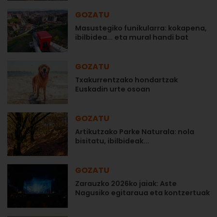
GOZATU
Masustegiko funikularra: kokapena,
ibilbidea... eta mural handi bat
GOZATU
Txakurrentzako hondartzak
Euskadin urte osoan
GOZATU
Artikutzako Parke Naturala: nola
bisitatu, ibilbideak...
GOZATU
Zarauzko 2026ko jaiak: Aste
Nagusiko egitaraua eta kontzertuak