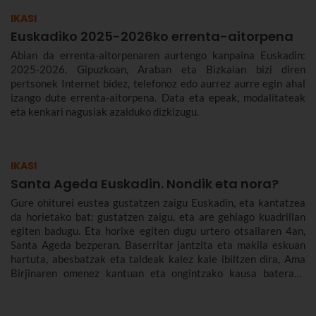
IKASI
Euskadiko 2025-2026ko errenta-aitorpena
Abian da errenta-aitorpenaren aurtengo kanpaina Euskadin:
2025-2026. Gipuzkoan, Araban eta Bizkaian bizi diren
pertsonek Internet bidez, telefonoz edo aurrez aurre egin ahal
izango dute errenta-aitorpena. Data eta epeak, modalitateak
eta kenkari nagusiak azalduko dizkizugu.
IKASI
Santa Ageda Euskadin. Nondik eta nora?
Gure ohiturei eustea gustatzen zaigu Euskadin, eta kantatzea
da horietako bat: gustatzen zaigu, eta are gehiago kuadrillan
egiten badugu. Eta horixe egiten dugu urtero otsailaren 4an,
Santa Ageda bezperan. Baserritar jantzita eta makila eskuan
hartuta, abesbatzak eta taldeak kalez kale ibiltzen dira, Ama
Birjinaren omenez kantuan eta ongintzako kausa baterako
dirua biltzen. Santa Agedaren historia kontatuko dizugu hemen,
nola ospatzen den Bilbon eta Euskadiko beste herri batzuetan,
ez dezazun Santa Ageda bezperan huts egin.