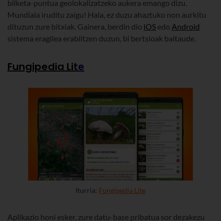
bilketa-puntua geolokalizatzeko aukera emango dizu.
Mundiala iruditu zaigu! Hala, ez duzu ahaztuko non aurkitu
dituzun zure bitxiak. Gainera, berdin dio
iOS
edo
Android
sistema eragilea erabiltzen duzun, bi bertsioak baitaude.
Fungipedia Lit
e
Iturria:
Fungipedia Lite
Aplikazio honi esker, zure datu-base pribatua sor dezakezu