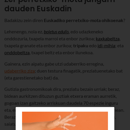
dauden Euskadin
Badakizu zein diren
Euskadiko perretxiko-mota ohikoenak
?
Lehenengo, nola ez,
boletus edulis
, edo udazkeneko
onddozuria, txapela marroi eta enbor zurikoa;
kaxkabeltza
,
txapela granate eta enbor zurikoa;
tripaku
edo
idi-mihia
; eta
onddobeltza
, txapel beltz eta enbor ilunekoa.
Gainera, ezin aipatu gabe utzi udaberriko erregina,
udaberriko ziza
; duen testura finagatik, preziatuenetako bat
(eta garestienetako bat) da.
Gutizia gastronomikoak dira, preziatu bezain urriak; beraz,
bidean aurkitzen dituzun guztiak etxera eraman aurretik,
gogoan izan galtzeko arriskuan daudela 70 espezie inguru
eta, errespetatzen ez baditugu, galdu egingo direla azkenean.
Beraz, mendian perretxiko pila bat aurkitzen baduzu ere,
saiatu ez hartzen 2 kilo baino gehiago egunean.