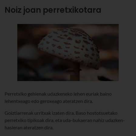
Noiz joan perretxikotara
Perretxiko gehienak udazkeneko lehen euriak baino
lehentxeago edo geroxeago ateratzen dira.
Goiztiarrenak urritxak izaten dira. Baso hostotsuetako
perretxiko tipikoak dira, eta uda-bukaeran nahiz udazken-
hasieran ateratzen dira.