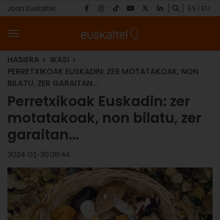
Joan Euskaltel
ES
EU
HASIERA
IKASI
PERRETXIKOAK EUSKADIN: ZER MOTATAKOAK, NON
BILATU, ZER GARAITAN...
Perretxikoak Euskadin: zer
motatakoak, non bilatu, zer
garaitan...
2024-01-30 08:44