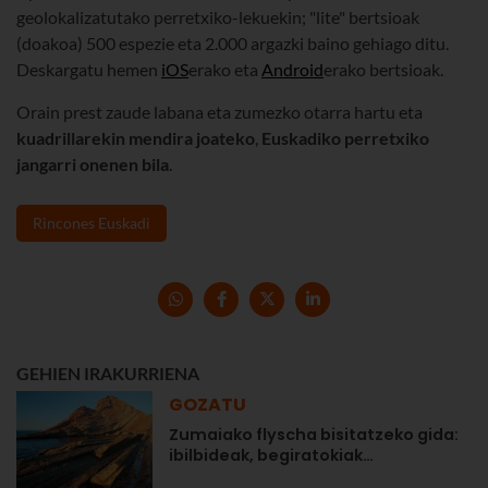
geolokalizatutako perretxiko-lekuekin; "lite" bertsioak
(doakoa) 500 espezie eta 2.000 argazki baino gehiago ditu.
Deskargatu hemen
iOS
erako eta
Android
erako bertsioak.
Orain prest zaude labana eta zumezko otarra hartu eta
kuadrillarekin mendira joateko
,
Euskadiko perretxiko
jangarri onenen bila
.
Rincones Euskadi
GEHIEN IRAKURRIENA
GOZATU
Zumaiako flyscha bisitatzeko gida:
ibilbideak, begiratokiak…