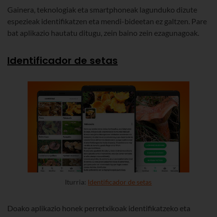
Gainera, teknologiak eta smartphoneak lagunduko dizute
espezieak identifikatzen eta mendi-bideetan ez galtzen. Pare
bat aplikazio hautatu ditugu, zein baino zein ezagunagoak.
Identificador de setas
Iturria:
Identificador de setas
Doako aplikazio honek perretxikoak identifikatzeko eta