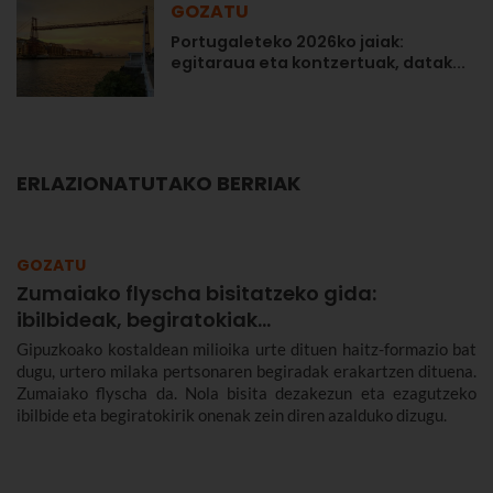
GOZATU
Portugaleteko 2026ko jaiak:
egitaraua eta kontzertuak, datak...
ERLAZIONATUTAKO BERRIAK
GOZATU
Zumaiako flyscha bisitatzeko gida:
ibilbideak, begiratokiak…
Gipuzkoako kostaldean milioika urte dituen haitz-formazio bat
dugu, urtero milaka pertsonaren begiradak erakartzen dituena.
Zumaiako flyscha da. Nola bisita dezakezun eta ezagutzeko
ibilbide eta begiratokirik onenak zein diren azalduko dizugu.