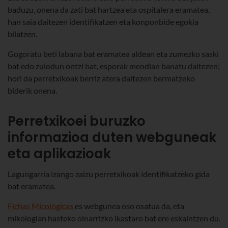
baduzu, onena da zati bat hartzea eta ospitalera eramatea,
han saia daitezen identifikatzen eta konponbide egokia
bilatzen.
Gogoratu beti labana bat eramatea aldean eta zumezko saski
bat edo zulodun ontzi bat, esporak mendian banatu daitezen;
hori da perretxikoak berriz atera daitezen bermatzeko
biderik onena.
Perretxikoei buruzko
informazioa duten webguneak
eta aplikazioak
Lagungarria izango zaizu perretxikoak identifikatzeko gida
bat eramatea.
Fichas Micológicas
es webgunea oso osatua da, eta
mikologian hasteko oinarrizko ikastaro bat ere eskaintzen du.