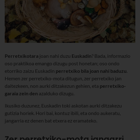
Perretxikotara
joan nahi duzu
Euskadin
? Bada, informazio
oso praktikoa emango dizugu post honetan; oso ondo
etorriko zaizu Euskadin
perretxiko bila joan nahi baduzu
.
Hemen zer perretxiko-mota ditugun, zer perretxiko jan
daitezkeen, non aurki ditzakezun gehien, eta
perretxiko-
garaia zein den
azalduko dizugu.
Ikusiko duzunez, Euskadin toki askotan aurki ditzakezu
gutizia horiek. Hori bai, kontuz ibili, eta ondo aukeratu,
jangarria ez denen bat etxera ez eramateko.
Zer perretxiko-mota jangarri