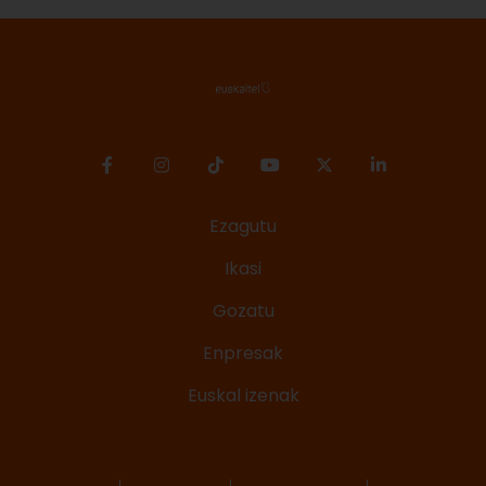
Ezagutu
Ikasi
Gozatu
Enpresak
Euskal izenak