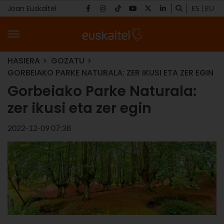
Joan Euskaltel
ES
EU
HASIERA
GOZATU
GORBEIAKO PARKE NATURALA: ZER IKUSI ETA ZER EGIN
Gorbeiako Parke Naturala:
zer ikusi eta zer egin
2022-12-09 07:38