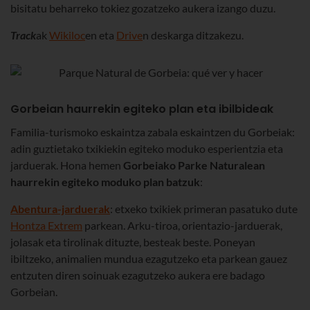
bisitatu beharreko tokiez gozatzeko aukera izango duzu.
Track
ak
Wikiloc
en eta
Drive
n deskarga ditzakezu.
Gorbeian haurrekin egiteko plan eta ibilbideak
Familia-turismoko eskaintza zabala eskaintzen du Gorbeiak:
adin guztietako txikiekin egiteko moduko esperientzia eta
jarduerak. Hona hemen
Gorbeiako Parke Naturalean
haurrekin egiteko moduko plan batzuk
:
Abentura-jarduerak
: etxeko txikiek primeran pasatuko dute
Hontza Extrem
parkean. Arku-tiroa, orientazio-jarduerak,
jolasak eta tirolinak dituzte, besteak beste. Poneyan
ibiltzeko, animalien mundua ezagutzeko eta parkean gauez
entzuten diren soinuak ezagutzeko aukera ere badago
Gorbeian.