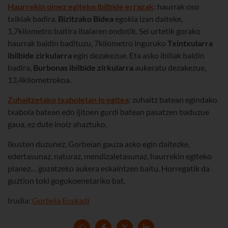
Haurrekin oinez egiteko ibilbide errazak
: haurrak oso
txikiak badira,
Bizitzako Bidea
egokia izan daiteke,
1,7kilometro baitira ibaiaren ondotik. Sei urtetik gorako
haurrak baldin badituzu, 7kilometro inguruko
Txintxularra
ibilbide zirkularra
egin dezakezue. Eta asko ibiliak baldin
badira,
Burbonas ibilbide zirkularra
aukeratu dezakezue,
13,4kilometrokoa.
Zuhaitzetako txaboletan lo egitea
: zuhaitz batean egindako
txabola batean edo ijitoen gurdi batean pasatzen baduzue
gaua, ez dute inoiz ahaztuko.
Ikusten duzunez, Gorbeian gauza asko egin daitezke,
edertasunaz, naturaz, mendizaletasunaz, haurrekin egiteko
planez… gozatzeko aukera eskaintzen baitu. Horregatik da
guztion toki gogokoenetariko bat.
Irudia:
Gorbeia Euskadi