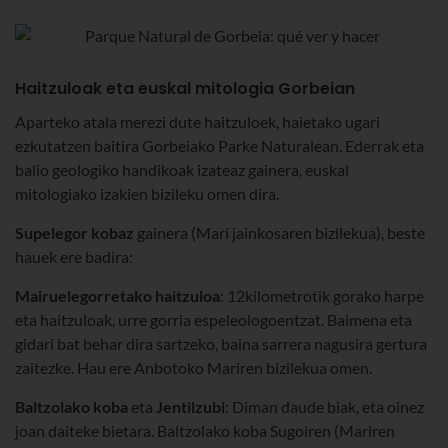
Haitzuloak eta euskal mitologia Gorbeian
Aparteko atala merezi dute haitzuloek, haietako ugari
ezkutatzen baitira Gorbeiako Parke Naturalean. Ederrak eta
balio geologiko handikoak izateaz gainera, euskal
mitologiako izakien bizileku omen dira.
Supelegor kobaz
gainera (Mari jainkosaren bizilekua), beste
hauek ere badira:
Mairuelegorretako haitzuloa
: 12kilometrotik gorako harpe
eta haitzuloak, urre gorria espeleologoentzat. Baimena eta
gidari bat behar dira sartzeko, baina sarrera nagusira gertura
zaitezke. Hau ere Anbotoko Mariren bizilekua omen.
Baltzolako koba
eta
Jentilzubi
: Diman daude biak, eta oinez
joan daiteke bietara. Baltzolako koba Sugoiren (Mariren