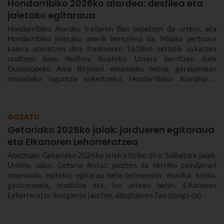
Hondarribiko 2026ko alardea: desfilea eta
jaietako egitaraua
Hondarribiko Alardea irailaren 8an ospatzen da urtero, eta
Hondarribiko jaietako unerik bereziena da. Milaka pertsona
kalera ateratzen dira frantsesen 1638ko setiotik askatzea
oroitzen duen desfilea ikusteko. Urtero berritzen dute
Guadalupeko Ama Birjinari emandako botoa, garaipenean
emandako laguntza eskertzeko. Hondarribiko Alardearen
jatorriari eta desfileari buruz, eta Hondarribiko jaien 2026ko
egitarauari buruz gehiago kontatuko dizugu. Gogoan hartu,
jaiak irailaren 4tik 10era dira eta.
GOZATU
Getariako 2026ko jaiak: jardueren egitaraua
eta Elkanoren Lehorreratzea
Abuztuan, Getariako 2026ko jaiak iritsiko dira: Salbatore jaiak.
Urtero, udan, Getaria festaz janzten da herriko zaindariari
omenaldia egiteko, egitarau bete-betearekin: musika, kirola,
gastronomia, tradizioa eta, lau urtean behin, Elkanoren
Lehorreratze ikusgarria (aurten, abuztuaren 7an izango da).