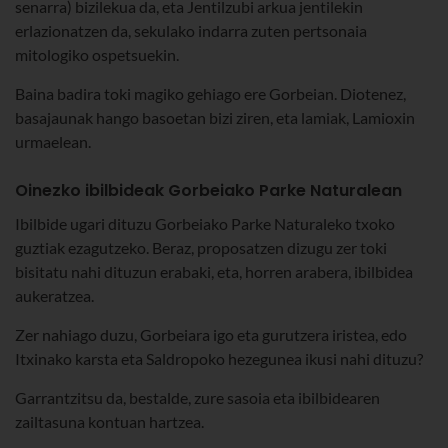
senarra) bizilekua da, eta Jentilzubi arkua jentilekin
erlazionatzen da, sekulako indarra zuten pertsonaia
mitologiko ospetsuekin.
Baina badira toki magiko gehiago ere Gorbeian. Diotenez,
basajaunak hango basoetan bizi ziren, eta lamiak, Lamioxin
urmaelean.
Oinezko ibilbideak Gorbeiako Parke Naturalean
Ibilbide ugari dituzu Gorbeiako Parke Naturaleko txoko
guztiak ezagutzeko. Beraz, proposatzen dizugu zer toki
bisitatu nahi dituzun erabaki, eta, horren arabera, ibilbidea
aukeratzea.
Zer nahiago duzu, Gorbeiara igo eta gurutzera iristea, edo
Itxinako karsta eta Saldropoko hezegunea ikusi nahi dituzu?
Garrantzitsu da, bestalde, zure sasoia eta ibilbidearen
zailtasuna kontuan hartzea.