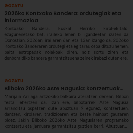
GOZATU
2026ko Kontxako Bandera: ordutegiak eta
informazioa
Kontxako Bandera, Euskal Herriko kirol-ekitaldi
ezagunenetako bat, iraileko lehen bi igandeetan izaten da
Donostian. 2026an, irailaren 6an eta 13an izango da. 2026ko
Kontxako Banderaren ordutegi eta egitarau osoa dituzu hemen,
baita estropadak nolakoak diren, noiz sortu ziren eta
denboraldiko bandera garrantzitsuena zeinek irabazi duten ere.
GOZATU
Bilboko 2026ko Aste Nagusia: kontzertuak...
Marijaia Arriaga antzokiko balkoira ateratzen denean, Bilbon
festa lehertzen da. Izan ere, bilbotarrek Aste Nagusia
arranditsu ospatzen dute abuztuan 9 egunez, kontzertuen,
dantzen, kirolaren, tradizioaren eta beste hainbat gauzaren
bidez. Jakin Bilboko 2026ko Aste Nagusiaren programako
kontzertu eta jarduera garrantzitsu guztien berri. Abuztuaren
22tik 30era izango da.