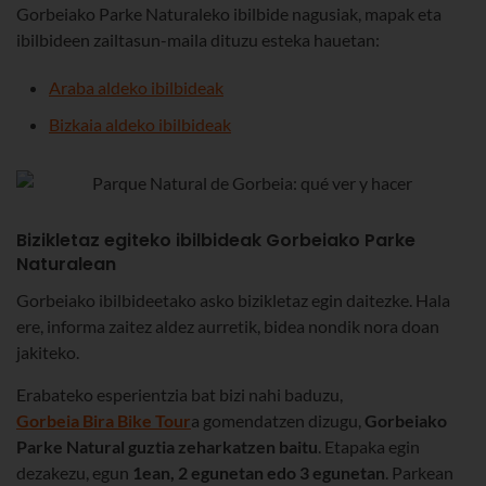
Gorbeiako Parke Naturaleko ibilbide nagusiak, mapak eta
ibilbideen zailtasun-maila dituzu esteka hauetan:
Araba aldeko ibilbideak
Bizkaia aldeko ibilbideak
Bizikletaz egiteko ibilbideak Gorbeiako Parke
Naturalean
Gorbeiako ibilbideetako asko bizikletaz egin daitezke. Hala
ere, informa zaitez aldez aurretik, bidea nondik nora doan
jakiteko.
Erabateko esperientzia bat bizi nahi baduzu,
Gorbeia Bira Bike Tour
a gomendatzen dizugu,
Gorbeiako
Parke Natural guztia zeharkatzen baitu
. Etapaka egin
dezakezu, egun
1ean, 2 egunetan edo 3 egunetan
. Parkean