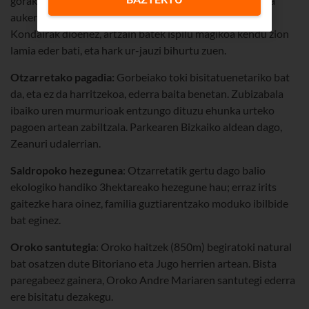
gorako jauzi ikusgarria. Arabako Goiuri herrian dago, eta
aukera dago begiratoki batetik ur-jauziaz gozatzeko.
Kondairak dioenez, artzain batek ispilu magikoa kendu zion
lamia eder bati, eta hark ur-jauzi bihurtu zuen.
Otzarretako pagadia:
Gorbeiako toki bisitatuenetariko bat
da, eta ez da harritzekoa, ederra baita benetan. Zubizabala
ibaiko uren murmurioak entzungo dituzu ehunka urteko
pagoen artean zabiltzala. Parkearen Bizkaiko aldean dago,
Zeanuri udalerrian.
Saldropoko hezegunea
: Otzarretatik gertu dago balio
ekologiko handiko 3hektareako hezegune hau; erraz irits
gaitezke hara oinez, familia guztiarentzako moduko ibilbide
bat eginez.
Oroko santutegia
: Oroko haitzek (850m) begiratoki natural
bat osatzen dute Bitoriano eta Jugo herrien artean. Bista
paregabeez gainera, Oroko Andre Mariaren santutegi ederra
ere bisitatu dezakegu.