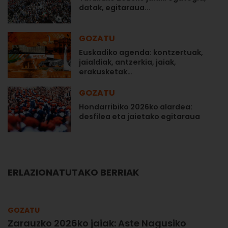
datak, egitaraua...
GOZATU
Euskadiko agenda: kontzertuak,
jaialdiak, antzerkia, jaiak,
erakusketak…
GOZATU
Hondarribiko 2026ko alardea:
desfilea eta jaietako egitaraua
ERLAZIONATUTAKO BERRIAK
GOZATU
Zarauzko 2026ko jaiak: Aste Nagusiko