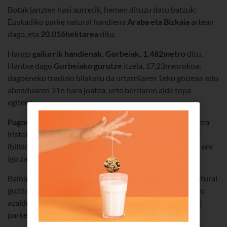
Botak janzten hasi aurretik, hemen dituzu datu batzuk:
Euskadiko parke natural handiena
Araba eta Bizkaia
artean
dago, eta
20.016hektarea
ditu.
Hango
gailurrik handienak, Gorbeiak, 1.482metro
ditu.
Hantxe dago
Gorbeiako gurutze
itzela, 17,23metrokoa;
dagoeneko tradizio bilakatu da urtarrilaren 1eko goizean edo
abenduaren 31n hara joatea, urte berriaren alde topa
egiteko.
Pagomakurren hasten den bideari
jarraitzea da gurutzera
iristeko modu erraz eta ohikoena. 13kilometro inguruko
ibilbidea da, eta hiru bat ordu beharko dituzu.
Muruatik
ere
igo zaitezke (8kilometro dira).
Baina badira Gorbeiako gurutzera igotzeko eta parke natural
guztia zeharkatzeko ibilbide gehiago. Ondo baino hobeto
azalduko dizute Sarriako (Araba) eta Areatzako (Bizkaia)
parketxeetan.