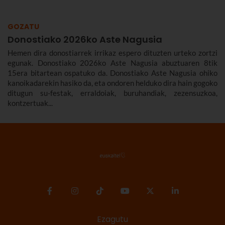
GOZATU
Donostiako 2026ko Aste Nagusia
Hemen dira donostiarrek irrikaz espero dituzten urteko zortzi
egunak. Donostiako 2026ko Aste Nagusia abuztuaren 8tik
15era bitartean ospatuko da. Donostiako Aste Nagusia ohiko
kanoikadarekin hasiko da, eta ondoren helduko dira hain gogoko
ditugun su-festak, erraldoiak, buruhandiak, zezensuzkoa,
kontzertuak...
Ezagutu