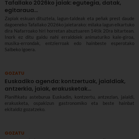
Tafallako 2026ko jaiak: egutegia, datak,
egitaraua...
Zapiak eskuan dituztela, lagun-taldeak eta peñak prest daude
dagoeneko Tafallako 2026ko jaietarako: milaka lagun elkartuko
dira Nafarroako hiri horretan abuztuaren 14tik 20ra bitartean.
Inork ez ditu galdu nahi erraldoiek animaturiko kale-giroa,
musika-errondak, entzierroak edo hainbeste esperotako
Salbeko igoera.
GOZATU
Euskadiko agenda: kontzertuak, jaialdiak,
antzerkia, jaiak, erakusketak…
Planifikatu asteburua Euskadin, kontzertu, antzezlan, jaialdi,
erakusketa, ospakizun gastronomiko eta beste hainbat
ekitaldiz gozatzeko.
GOZATU