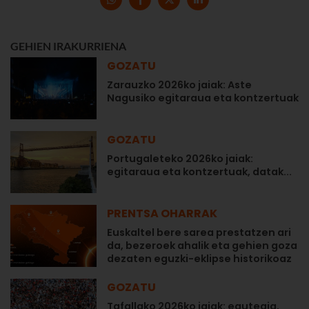
GEHIEN IRAKURRIENA
GOZATU
Zarauzko 2026ko jaiak: Aste
Nagusiko egitaraua eta kontzertuak
GOZATU
Portugaleteko 2026ko jaiak:
egitaraua eta kontzertuak, datak...
PRENTSA OHARRAK
Euskaltel bere sarea prestatzen ari
da, bezeroek ahalik eta gehien goza
dezaten eguzki-eklipse historikoaz
GOZATU
Tafallako 2026ko jaiak: egutegia,