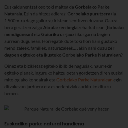
Euskaldunentzat oso toki maitea da
Gorbeiako Parke
Naturala
. Ezin da hitzez adierazi
Gorbeiako gurutzera
(ia
1.500m-ra dago gailurra) iristean sentitzen duzuna. Gauza
bera geratzen zaigu
Atxularren begia
zeharkatzean (
Itxinako
mendigunean
) eta
Goiuriko ur-jauzi
ikusgarria begien
aurrean dugunean. Horregatik dute toki hori hain gustuko
mendizaleek, familiek, naturazaleek... Jakin nahi duzu
zer
dagoen egiteko eta ikusteko Gorbeiako Parke Naturalean
?
Oinez eta bizikletaz egiteko ibilbide nagusiak, haurrekin
egiteko planak, inguruko haitzuloetan gordetzen diren euskal
mitologiako kondairak eta
Gorbeiako Parke Naturalean
egin
ditzakezun jarduera eta esperientziak aurkituko dituzu
hemen.
Euskadiko parke natural handiena