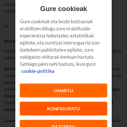
Ikusi nahi duzunaren arabera hautatu beharko duzu
Gure cookieak
ibilbidea. Hauek dira huts egin ezinekoak.
Gure cookieak eta beste batzuenak
erabiltzen ditugu zure erabiltzaile-
esperientzia hobetzeko, estatistikak
Gorbeian ikusi beharreko 5 toki
egiteko, eta zuretzat interesgarria izan
daitekeen publizitatea egiteko, zure
Gorbeiako gurutzeaz gainera, bisitatu beharreko beste altxor
nabigazio-ohiturak kontuan hartuta.
batzuk ere badaude parke naturalean:
Gehiago jakin nahi baduzu, ikusi gure
Itxinako karsta
: Itxinako mendiguneko formazio karstikoak
cookie-politika
5hektarea eta erditik gorako azalera du; urak beti bilatzen du
bere bidea bertako labirinto, haitzulo eta simetan zehar.
Itxinara joateko,
Atxularren begia
zeharkatu eta
Supelegor
ONARTU
kobara
jaistea gomendatzen dugu; diotenez, Anbotoko
Mariren bizilekuetako bat da. Gorbeian bizi diren
euskal
KONFIGURATU
mitologiako
pertsonaia ugarietako bat da Mari.
Goiuriko ur-jauzia
: Jaundia ibaiak egiten duen 100metrotik
BAZTERTU