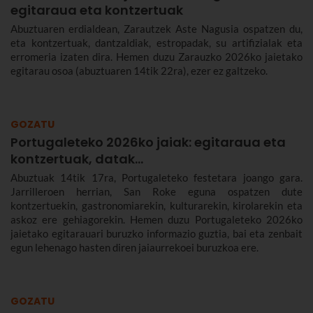
egitaraua eta kontzertuak
Abuztuaren erdialdean, Zarautzek Aste Nagusia ospatzen du,
eta kontzertuak, dantzaldiak, estropadak, su artifizialak eta
erromeria izaten dira. Hemen duzu Zarauzko 2026ko jaietako
egitarau osoa (abuztuaren 14tik 22ra), ezer ez galtzeko.
GOZATU
Portugaleteko 2026ko jaiak: egitaraua eta
kontzertuak, datak...
Abuztuak 14tik 17ra, Portugaleteko festetara joango gara.
Jarrilleroen herrian, San Roke eguna ospatzen dute
kontzertuekin, gastronomiarekin, kulturarekin, kirolarekin eta
askoz ere gehiagorekin. Hemen duzu Portugaleteko 2026ko
jaietako egitarauari buruzko informazio guztia, bai eta zenbait
egun lehenago hasten diren jaiaurrekoei buruzkoa ere.
GOZATU