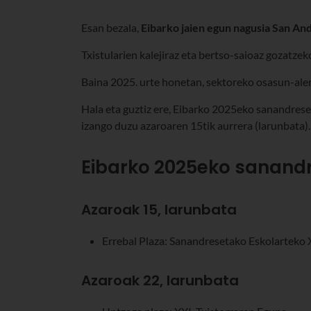
Esan bezala,
Eibarko jaien egun nagusia San An
Txistularien kalejiraz eta bertso-saioaz gozatzek
Baina 2025. urte honetan, sektoreko osasun-aler
Hala eta guztiz ere, Eibarko 2025eko sanandrese
izango duzu azaroaren 15tik aurrera (larunbata).
Eibarko 2025eko sanand
Azaroak 15, larunbata
Errebal Plaza: Sanandresetako Eskolarteko X
Azaroak 22, larunbata