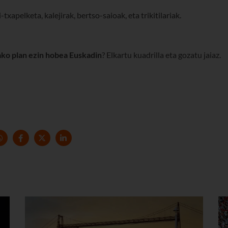
txapelketa, kalejirak, bertso-saioak, eta trikitilariak.
ko plan ezin hobea Euskadin
? Elkartu kuadrilla eta gozatu jaiaz.