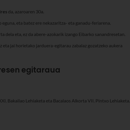
dres
da, azaroaren 30a.
o eguna, eta batez ere nekazaritza- eta ganadu-feriarena.
ta dela eta, ez da abere-azokarik izango Eibarko sanandresetan.
z eta jai horietako jarduera-egitarau zabalaz gozatzeko aukera
resen egitaraua
XI. Bakailao Lehiaketa eta Bacalaos Alkorta VII. Pintxo Lehiaketa.