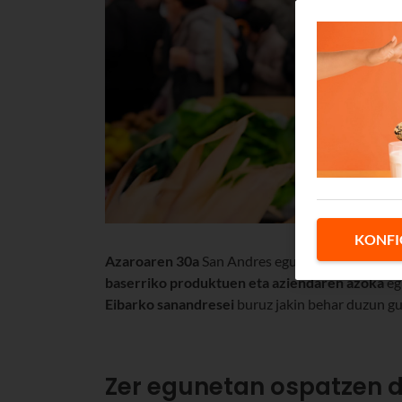
KONFI
Azaroaren 30a
San Andres eguna da. Azoka-eguna
baserriko produktuen eta aziendaren azoka
eg
Eibarko sanandresei
buruz jakin behar duzun guz
Zer egunetan ospatzen 