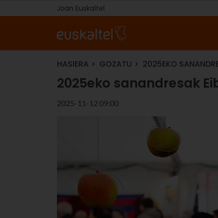
Joan Euskaltel
HASIERA
GOZATU
2025EKO SANANDRES
2025eko sanandresak Eiba
2025-11-12 09:00