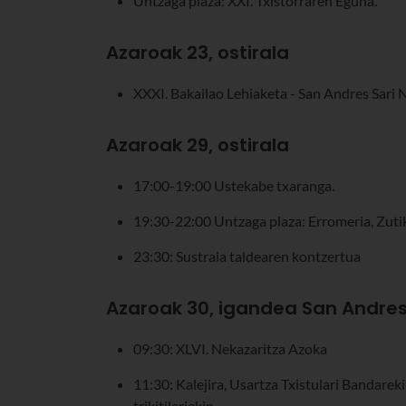
Untzaga plaza: XXI. Txistorraren Eguna.
Azaroak 23, ostirala
XXXI. Bakailao Lehiaketa - San Andres Sari 
Azaroak 29, ostirala
17:00-19:00 Ustekabe txaranga.
19:30-22:00 Untzaga plaza: Erromeria, Zuti
23:30: Sustraia taldearen kontzertua
Azaroak 30, igandea San Andre
09:30: XLVI. Nekazaritza Azoka
11:30: Kalejira, Usartza Txistulari Bandarek
trikitilariekin.