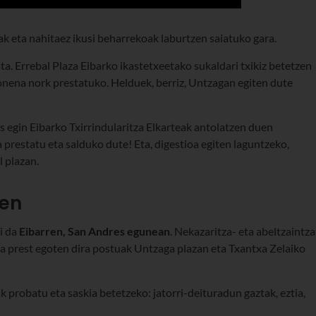
ak eta nahitaez ikusi beharrekoak laburtzen saiatuko gara.
a. Errebal Plaza Eibarko ikastetxeetako sukaldari txikiz betetzen
 onena nork prestatuko. Helduek, berriz, Untzagan egiten dute
s egin Eibarko Txirrindularitza Elkarteak antolatzen duen
a prestatu eta salduko dute! Eta, digestioa egiten laguntzeko,
l plazan.
ren
i da
Eibarren, San Andres egunean
. Nekazaritza- eta abeltzaintza
ra prest egoten dira postuak Untzaga plazan eta Txantxa Zelaiko
robatu eta saskia betetzeko: jatorri-deituradun gaztak, eztia,