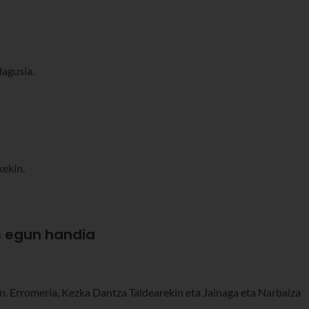
Nagusia.
kekin.
s egun handia
in. Erromeria, Kezka Dantza Taldearekin eta Jainaga eta Narbaiza