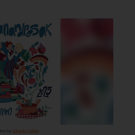
Iturria:
Eibarko Udala