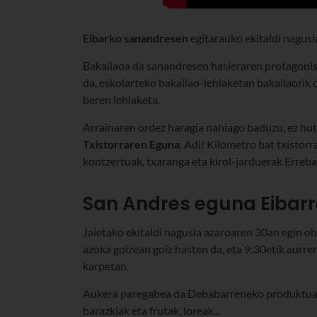
Eibarko sanandresen
egitarauko ekitaldi nagusi
Bakailaoa da sanandresen hasieraren protagonist
da, eskolarteko bakailao-lehiaketan bakailaorik
beren lehiaketa.
Arrainaren ordez haragia nahiago baduzu, ez hut
Txistorraren Eguna
. Adi! Kilometro bat txistorr
kontzertuak, txaranga eta kirol-jarduerak Erreba
San Andres eguna Eibar
Jaietako ekitaldi nagusia azaroaren 30an egin oh
azoka goizean goiz hasten da, eta 9:30etik aurre
karpetan.
Aukera paregabea da Debabarreneko produktuak p
barazkiak eta frutak, loreak...