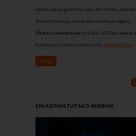
Azoka-eguna girotzeko, ezin dira faltatu aizkolari-
Ikusten duzunez, primerako ospakizun-eguna.
Eibarko sanandresak
ez al dira 2025eko
azarora
Goiburuko irudiaren letra-mota:
Eibarko Udala
fiestas
ERLAZIONATUTAKO BERRIAK