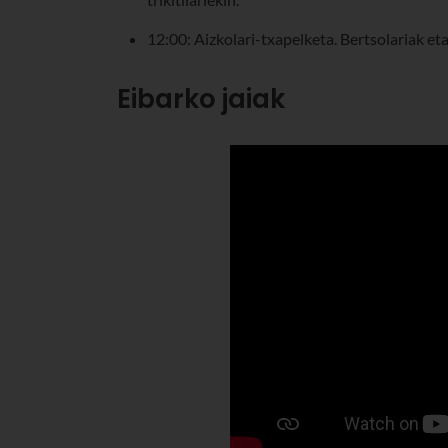
12:00: Aizkolari-txapelketa. Bertsolariak eta t
Eibarko jaiak