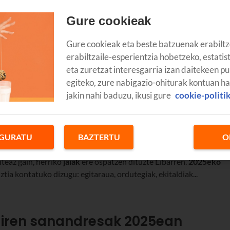
Gure cookieak
Gure cookieak eta beste batzuenak erabiltz
erabiltzaile-esperientzia hobetzeko, estatis
eta zuretzat interesgarria izan daitekeen pu
egiteko, zure nabigazio-ohiturak kontuan h
jakin nahi baduzu, ikusi gure
cookie-politi
GURATU
BAZTERTU
O
 izaten da Euskadiko leku askotan; bereziki, Eibarren. Izan ere,
iteaz gain, herriko
jaiak
ere ospatzen dituzte Eibarren.
2025eko
tia kontatuko dizugu: egitaraua, ordutegiak, ekitaldiak...
diren sanandresak 2025ean