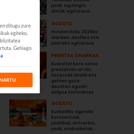
jaiak: egutegia,
datak, egitaraua...
GOZATU
en ditugu zure
Hondarribiko 2026ko
tikak egiteko,
alardea: desfilea eta
blizitatea
jaietako egitaraua
artuta. Gehiago
PRENTSA OHARRAK
ka
Euskaltel bere sarea
prestatzen ari da,
bezeroek ahalik eta
NARTU
gehien goza
dezaten eguzki-
eklipse historikoaz
GOZATU
Euskadiko agenda:
kontzertuak,
jaialdiak, antzerkia,
jaiak, erakusketak…