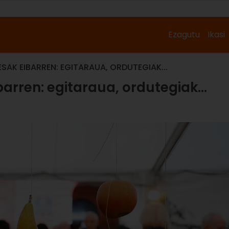
Ezagutu
Ikasi
AK EIBARREN: EGITARAUA, ORDUTEGIAK...
rren: egitaraua, ordutegiak...