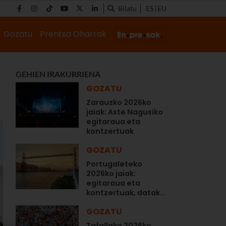
Bilatu
ES
EU
Gozatu
Prentsa Oharrak
GEHIEN IRAKURRIENA
GOZATU
Zarauzko 2026ko
jaiak: Aste Nagusiko
egitaraua eta
kontzertuak
GOZATU
Portugaleteko
2026ko jaiak:
egitaraua eta
kontzertuak, datak...
GOZATU
Tafallako 2026ko