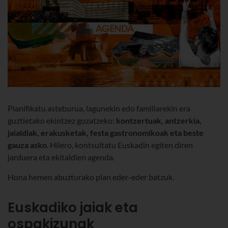
Planifikatu asteburua, lagunekin edo familiarekin era
guztietako ekintzez gozatzeko:
kontzertuak, antzerkia,
jaialdiak, erakusketak, festa gastronomikoak eta beste
gauza asko
. Hilero, kontsultatu Euskadin egiten diren
jarduera eta ekitaldien agenda.
Hona hemen abuzturako plan eder-eder batzuk.
Euskadiko jaiak eta
ospakizunak