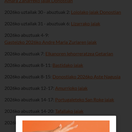
Amara Zaharreko jaiak Donostian
2026ko uztailak 30 - abuztuak 2:
Loiolako jaiak Donostian
2026ko uztailak 31 - abuztuak 6:
Lizarrako jaiak
2026ko abuztuak 4-9:
Gasteizko 2026ko Andre Maria Zuriaren jaiak
2026ko abuztuak 7:
Elkanoren lehorreratzea Getarian
2026ko abuztuak 8-11:
Bastidako jaiak
2026ko abuztuak 8-15:
Donostiako 2026ko Aste Nagusia
2026ko abuztuak 12-17:
Amurrioko jaiak
2026ko abuztuak 14-17:
Portugaleteko San Roke jaiak
2026ko abuztuak 14-20:
Tafallako jaiak
2026ko abuztuak 14-23:
Zarauzko Aste Nagusia