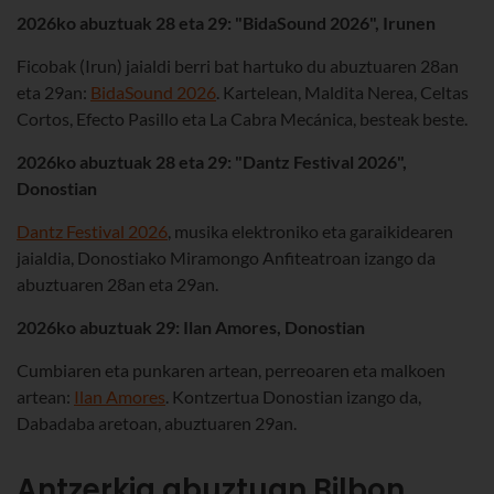
2026ko abuztuak 28 eta 29: "BidaSound 2026", Irunen
Ficobak (Irun) jaialdi berri bat hartuko du abuztuaren 28an
eta 29an:
BidaSound 2026
. Kartelean, Maldita Nerea, Celtas
Cortos, Efecto Pasillo eta La Cabra Mecánica, besteak beste.
2026ko abuztuak 28 eta 29: "Dantz Festival 2026",
Donostian
Dantz Festival 2026
, musika elektroniko eta garaikidearen
jaialdia, Donostiako Miramongo Anfiteatroan izango da
abuztuaren 28an eta 29an.
2026ko abuztuak 29: Ilan Amores, Donostian
Cumbiaren eta punkaren artean, perreoaren eta malkoen
artean:
Ilan Amores
. Kontzertua Donostian izango da,
Dabadaba aretoan, abuztuaren 29an.
Antzerkia abuztuan Bilbon,