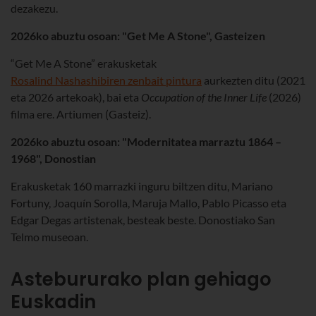
dezakezu.
2026ko abuztu osoan: "Get Me A Stone", Gasteizen
“Get Me A Stone” erakusketak
Rosalind Nashashibiren zenbait pintura
aurkezten ditu (2021
eta 2026 artekoak), bai eta
Occupation of the Inner Life
(2026)
filma ere. Artiumen (Gasteiz).
2026ko abuztu osoan: "Modernitatea marraztu 1864 –
1968", Donostian
Erakusketak 160 marrazki inguru biltzen ditu, Mariano
Fortuny, Joaquín Sorolla, Maruja Mallo, Pablo Picasso eta
Edgar Degas artistenak, besteak beste. Donostiako San
Telmo museoan.
Astebururako plan gehiago
Euskadin