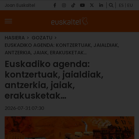
Joan Euskaltel
ES
EU
HASIERA
GOZATU
EUSKADIKO AGENDA: KONTZERTUAK, JAIALDIAK,
ANTZERKIA, JAIAK, ERAKUSKETAK…
Euskadiko agenda:
kontzertuak, jaialdiak,
antzerkia, jaiak,
erakusketak…
2026-07-31 07:30