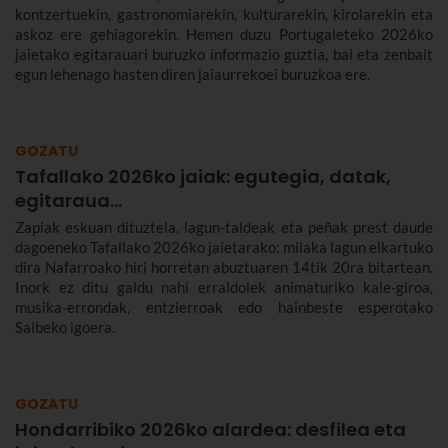
kontzertuekin, gastronomiarekin, kulturarekin, kirolarekin eta
askoz ere gehiagorekin. Hemen duzu Portugaleteko 2026ko
jaietako egitarauari buruzko informazio guztia, bai eta zenbait
egun lehenago hasten diren jaiaurrekoei buruzkoa ere.
GOZATU
Tafallako 2026ko jaiak: egutegia, datak,
egitaraua...
Zapiak eskuan dituztela, lagun-taldeak eta peñak prest daude
dagoeneko Tafallako 2026ko jaietarako: milaka lagun elkartuko
dira Nafarroako hiri horretan abuztuaren 14tik 20ra bitartean.
Inork ez ditu galdu nahi erraldoiek animaturiko kale-giroa,
musika-errondak, entzierroak edo hainbeste esperotako
Salbeko igoera.
GOZATU
Hondarribiko 2026ko alardea: desfilea eta