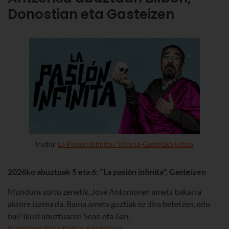
Donostian eta Gasteizen
Irudia:
La Pasión Infinita / Vitoria-Gasteizko Udala
2026ko abuztuak 5 eta 6: "La pasión infinita", Gasteizen
Mundura sortu zenetik, José Antonioren amets bakarra
aktore izatea da. Baina amets guztiak ez dira betetzen, edo
bai? Ikusi abuztuaren 5ean eta 6an,
Gasteizko Félix Petite Antzokian
.