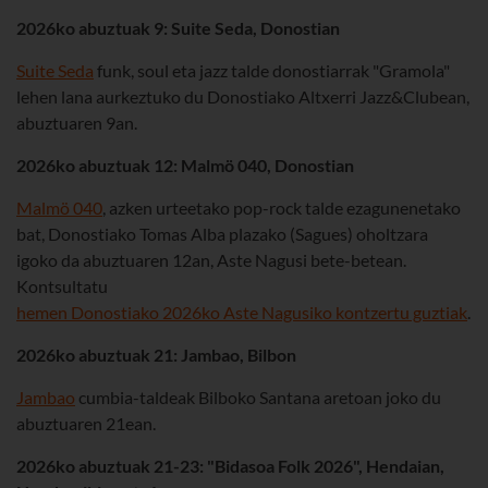
2026ko abuztuak 9: Suite Seda, Donostian
Suite Seda
funk, soul eta jazz talde donostiarrak "Gramola"
lehen lana aurkeztuko du Donostiako Altxerri Jazz&Clubean,
abuztuaren 9an.
2026ko abuztuak 12: Malmö 040, Donostian
Malmö 040
, azken urteetako pop-rock talde ezagunenetako
bat, Donostiako Tomas Alba plazako (Sagues) oholtzara
igoko da abuztuaren 12an, Aste Nagusi bete-betean.
Kontsultatu
hemen Donostiako 2026ko Aste Nagusiko kontzertu guztiak
.
2026ko abuztuak 21: Jambao, Bilbon
Jambao
cumbia-taldeak Bilboko Santana aretoan joko du
abuztuaren 21ean.
2026ko abuztuak 21-23: "Bidasoa Folk 2026", Hendaian,