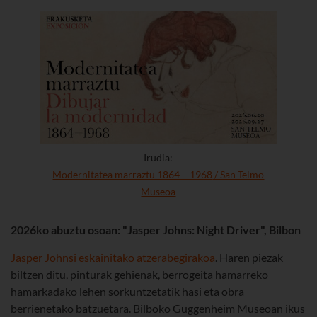
Irudia:
Modernitatea marraztu 1864 – 1968
/ San Telmo
Museoa
2026ko abuztu osoan: "Jasper Johns: Night Driver", Bilbon
Jasper Johnsi eskainitako atzerabegirakoa
. Haren piezak
biltzen ditu, pinturak gehienak, berrogeita hamarreko
hamarkadako lehen sorkuntzetatik hasi eta obra
berrienetako batzuetara. Bilboko Guggenheim Museoan ikus