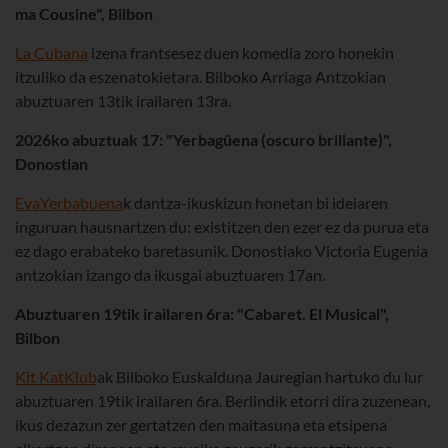
ma Cousine", Bilbon
La Cubana
izena frantsesez duen komedia zoro honekin
itzuliko da eszenatokietara. Bilboko Arriaga Antzokian
abuztuaren 13tik irailaren 13ra.
2026ko abuztuak 17: "Yerbagüena (oscuro brillante)",
Donostian
Eva
Yerbabuena
k dantza-ikuskizun honetan bi ideiaren
inguruan hausnartzen du: existitzen den ezer ez da purua eta
ez dago erabateko baretasunik. Donostiako Victoria Eugenia
antzokian izango da ikusgai abuztuaren 17an.
Abuztuaren 19tik irailaren 6ra: "Cabaret. El Musical",
Bilbon
Kit Kat
Klub
ak Bilboko Euskalduna Jauregian hartuko du lur
abuztuaren 19tik irailaren 6ra. Berlindik etorri dira zuzenean,
ikus dezazun zer gertatzen den maitasuna eta etsipena