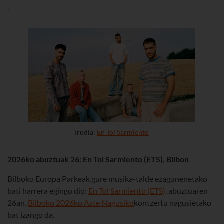
.
Irudia:
En Tol Sarmiento
2026ko abuztuak 26: En Tol Sarmiento (ETS), Bilbon
Bilboko Europa Parkeak gure musika-talde ezagunenetako
bati harrera egingo dio:
En Tol Sarmiento (ETS)
, abuztuaren
26an.
Bilboko 2026ko Aste Nagusiko
kontzertu nagusietako
bat izango da.