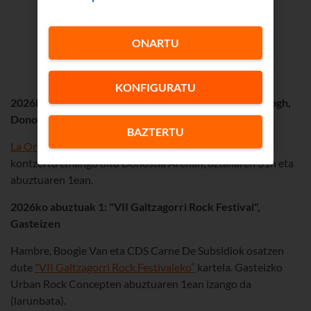
Irudia:
ONARTU
Bidasoa Folk / Consorcio Transfronterizo Bidasoa
Txingudi
KONFIGURATU
2026ko uztailak 31 eta abuztuak 1: La Oreja de Van Gogh,
Donostian
BAZTERTU
La Oreja de Van
Gogh
ek jendeak askok espero dituen bi
kontzertu emango ditu Donostia Arenan, uztailaren 31n eta
abuztuaren 1ean.
2026ko abuztuak 1: "VII Galtzagorri Rock Festival",
Gasteizen
Hambre, Boogie Van eta CDS Carne De Subsidiok osatzen
dute
"VII Galtzagorri Rock Festivaleko”
kartela. Gasteizko
Urban Rock Concepten abuztuaren 1ean izango da
(larunbata).