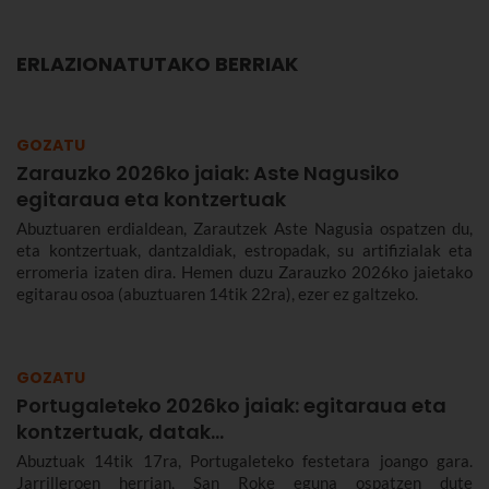
ERLAZIONATUTAKO BERRIAK
GOZATU
Zarauzko 2026ko jaiak: Aste Nagusiko
egitaraua eta kontzertuak
Abuztuaren erdialdean, Zarautzek Aste Nagusia ospatzen du,
eta kontzertuak, dantzaldiak, estropadak, su artifizialak eta
erromeria izaten dira. Hemen duzu Zarauzko 2026ko jaietako
egitarau osoa (abuztuaren 14tik 22ra), ezer ez galtzeko.
GOZATU
Portugaleteko 2026ko jaiak: egitaraua eta
kontzertuak, datak...
Abuztuak 14tik 17ra, Portugaleteko festetara joango gara.
Jarrilleroen herrian, San Roke eguna ospatzen dute