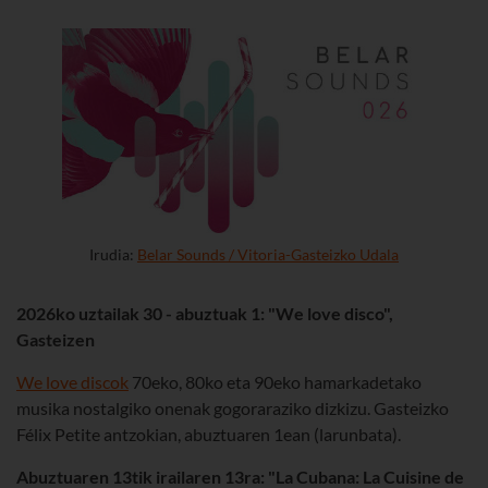
Irudia:
Belar Sounds / Vitoria-Gasteizko Udala
2026ko uztailak 30 - abuztuak 1: "We love disco",
Gasteizen
We love discok
70eko, 80ko eta 90eko hamarkadetako
musika nostalgiko onenak gogoraraziko dizkizu. Gasteizko
Félix Petite antzokian, abuztuaren 1ean (larunbata).
Abuztuaren 13tik irailaren 13ra: "La Cubana: La Cuisine de