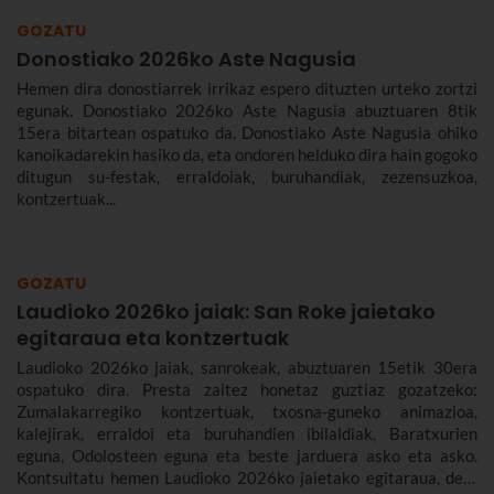
GOZATU
Donostiako 2026ko Aste Nagusia
Hemen dira donostiarrek irrikaz espero dituzten urteko zortzi
egunak. Donostiako 2026ko Aste Nagusia abuztuaren 8tik
15era bitartean ospatuko da. Donostiako Aste Nagusia ohiko
kanoikadarekin hasiko da, eta ondoren helduko dira hain gogoko
ditugun su-festak, erraldoiak, buruhandiak, zezensuzkoa,
kontzertuak...
GOZATU
Laudioko 2026ko jaiak: San Roke jaietako
egitaraua eta kontzertuak
Laudioko 2026ko jaiak, sanrokeak, abuztuaren 15etik 30era
ospatuko dira. Presta zaitez honetaz guztiaz gozatzeko:
Zumalakarregiko kontzertuak, txosna-guneko animazioa,
kalejirak, erraldoi eta buruhandien ibilaldiak, Baratxurien
eguna, Odolosteen eguna eta beste jarduera asko eta asko.
Kontsultatu hemen Laudioko 2026ko jaietako egitaraua, den-