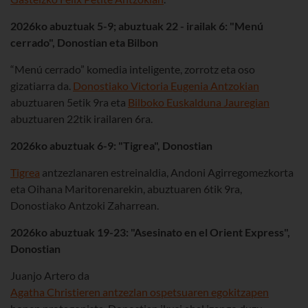
2026ko abuztuak 5-9; abuztuak 22 - irailak 6: "Menú
cerrado", Donostian eta Bilbon
“Menú cerrado” komedia inteligente, zorrotz eta oso
gizatiarra da.
Donostiako Victoria Eugenia Antzokian
abuztuaren 5etik 9ra eta
Bilboko Euskalduna Jauregian
abuztuaren 22tik irailaren 6ra.
2026ko abuztuak 6-9: "Tigrea", Donostian
Tigrea
antzezlanaren estreinaldia, Andoni Agirregomezkorta
eta Oihana Maritorenarekin, abuztuaren 6tik 9ra,
Donostiako Antzoki Zaharrean.
2026ko abuztuak 19-23: "Asesinato en el Orient Express",
Donostian
Juanjo Artero da
Agatha Christieren antzezlan ospetsuaren egokitzapen