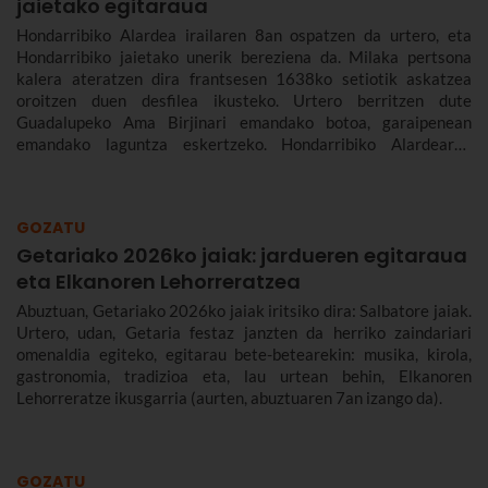
jaietako egitaraua
Hondarribiko Alardea irailaren 8an ospatzen da urtero, eta
Hondarribiko jaietako unerik bereziena da. Milaka pertsona
kalera ateratzen dira frantsesen 1638ko setiotik askatzea
oroitzen duen desfilea ikusteko. Urtero berritzen dute
Guadalupeko Ama Birjinari emandako botoa, garaipenean
emandako laguntza eskertzeko. Hondarribiko Alardearen
jatorriari eta desfileari buruz, eta Hondarribiko jaien 2026ko
egitarauari buruz gehiago kontatuko dizugu. Gogoan hartu,
jaiak irailaren 4tik 10era dira eta.
GOZATU
Getariako 2026ko jaiak: jardueren egitaraua
eta Elkanoren Lehorreratzea
Abuztuan, Getariako 2026ko jaiak iritsiko dira: Salbatore jaiak.
Urtero, udan, Getaria festaz janzten da herriko zaindariari
omenaldia egiteko, egitarau bete-betearekin: musika, kirola,
gastronomia, tradizioa eta, lau urtean behin, Elkanoren
Lehorreratze ikusgarria (aurten, abuztuaren 7an izango da).
GOZATU