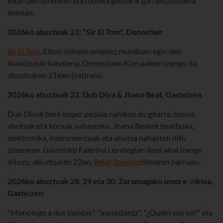
elkartzen direnean eta musika gauzarik garrantzitsuena
denean.
2026ko abuztuak 21: "Sir El Tom", Donostian
Sir El Tom
, Elton Johnen omenez munduan egin den
ikuskizunik handiena, Donostiako Kursaalean izango da
abuztuaren 21ean (ostirala).
2026ko abuztuak 22: Dub Diva & Jhana Beat, Gasteizen
Dub Divak bere
looper
pedala nahikoa du gitarra, baxua,
ahotsak eta koruak nahasteko. Jhana Beatek beatboxa,
elektronika, instrumentuak eta ahotsa nahasten ditu
zuzenean. Gasteizko Falerina Lorategian ikusi ahal izango
dituzu, abuztuaren 22an,
Belar Sounds
zikloaren barruan.
2026ko abuztuak 28, 29 eta 30: Zaramagako umore-zikloa,
Gasteizen
"Monólogo a dos bandas", "Inprodantz", "¿Quién soy yo?" eta