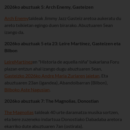
2026ko abuztuak 5: Arch Enemy, Gasteizen
Arch Enemy
taldeak Jimmy Jazz Gasteiz aretoa aukeratu du
areto txikietan egingo duen birarako. Abuztuaren 5ean
izango da.
2026ko abuztuak 5 eta 23: Leire Martínez, Gasteizen eta
Bilbon
Leire
Martínez
en "Historia de aquella niña" bakarlana Foru
plazan entzun ahal izango dugu abuztuaren 5ean,
Gasteizko 2026ko Andre Maria Zuriaren jaietan
. Eta
abuztuaren 23an (igandea), Abandoibarran (Bilbon),
Bilboko Aste Nagusian
.
2026ko abuztuak 7: The Magnolias, Donostian
The Magnolias
taldeak 40 urte daramatza musika sortzen,
eta bere zuzeneko indartsua Donostiako Dabadaba aretora
ekarriko dute abuztuaren 7an (ostirala).