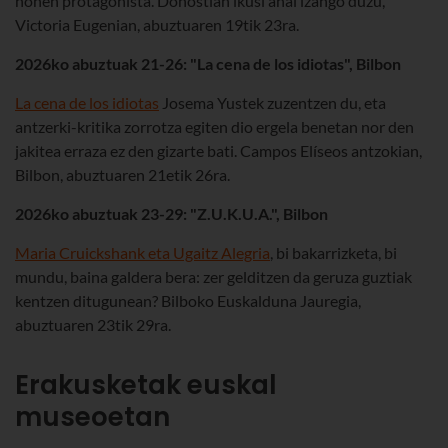
honen protagonista. Donostian ikusi ahal izango duzu,
Victoria Eugenian, abuztuaren 19tik 23ra.
2026ko abuztuak 21-26: "La cena de los idiotas", Bilbon
La cena de los idiotas
Josema Yustek zuzentzen du, eta
antzerki-kritika zorrotza egiten dio ergela benetan nor den
jakitea erraza ez den gizarte bati. Campos Elíseos antzokian,
Bilbon, abuztuaren 21etik 26ra.
2026ko abuztuak 23-29: "Z.U.K.U.A.", Bilbon
Maria Cruickshank eta Ugaitz Alegria
, bi bakarrizketa, bi
mundu, baina galdera bera: zer gelditzen da geruza guztiak
kentzen ditugunean? Bilboko Euskalduna Jauregia,
abuztuaren 23tik 29ra.
Erakusketak euskal
museoetan