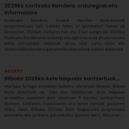
2026ko Kontxako Bandera: ordutegiak eta
informazioa
Kontxako Bandera, Euskal Herriko kirol-ekitaldi
ezagunenetako bat, iraileko lehen bi igandeetan izaten da
Donostian. 2026an, irailaren 6an eta 13an izango da. 2026ko
Kontxako Banderaren ordutegi eta egitarau osoa dituzu hemen,
baita estropadak nolakoak diren, noiz sortu ziren eta
denboraldiko bandera garrantzitsuena zeinek irabazi duten ere.
GOZATU
Bilboko 2026ko Aste Nagusia: kontzertuak...
Marijaia Arriaga antzokiko balkoira ateratzen denean, Bilbon
festa lehertzen da. Izan ere, bilbotarrek Aste Nagusia
arranditsu ospatzen dute abuztuan 9 egunez, kontzertuen,
dantzen, kirolaren, tradizioaren eta beste hainbat gauzaren
bidez. Jakin Bilboko 2026ko Aste Nagusiaren programako
kontzertu eta jarduera garrantzitsu guztien berri. Abuztuaren
22tik 30era izango da.