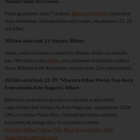
Hondarribian eta Irunen
Folka gustatzen zaizu? Orduan,
Bidasoa Folkekin
hitzordua
duzu Hendaian, Hondarribian eta Irunen, abuztuaren 21, 22
eta 23an.
2026ko abuztuak 22: Haylen, Bilbon
Soula, rocka eta bluesa uztartzen dituen ahots-zurrunbilo
bat. Horrelakoa da
Haylen
, eta zuzenean entzuteko aukera
duzu, Bilboko Kafe Antzokian, abuztuaren 22an (larunbata).
2026ko abuztuak 22-29: “Muestra Bilbao Metal, Pop-Rock
Erakustaldia Aste Nagusia”, Bilbon
Bilborock antzokia inguruko musikaren erakusleiho
nagusietako bat izango da Aste Nagusian, abuztuaren 22tik
29ra. Lorreine, Pablo Ríos, Darkold eta beste askoren
kontzertuak izango dira. Kontsultatu hemen
Muestra Bilbao Metal, Pop-Rock Erakustaldia Aste
Nagusiaren agenda osoa