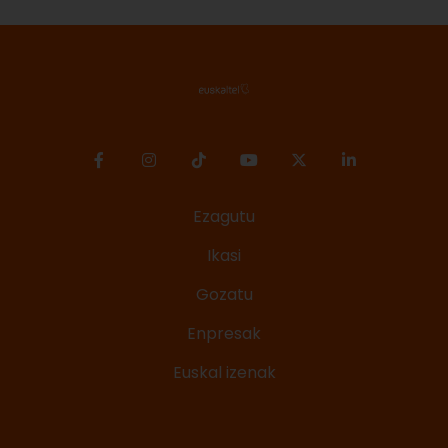
denaren berri izan dezazun.
Ezagutu
Ikasi
Gozatu
Enpresak
Euskal izenak