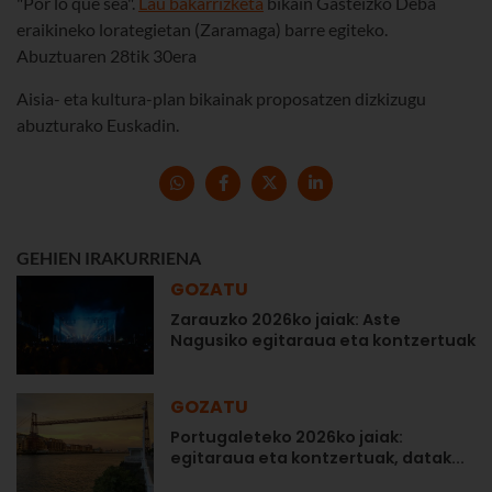
"Por lo que sea".
Lau bakarrizketa
bikain Gasteizko Deba
eraikineko lorategietan (Zaramaga) barre egiteko.
Abuztuaren 28tik 30era
Aisia- eta kultura-plan bikainak proposatzen dizkizugu
abuzturako Euskadin.
GEHIEN IRAKURRIENA
GOZATU
Zarauzko 2026ko jaiak: Aste
Nagusiko egitaraua eta kontzertuak
GOZATU
Portugaleteko 2026ko jaiak:
egitaraua eta kontzertuak, datak...