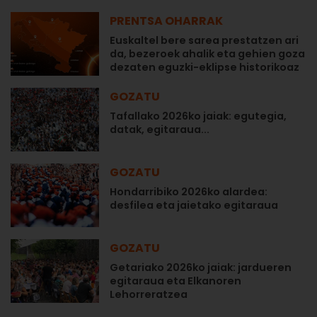
PRENTSA OHARRAK
Euskaltel bere sarea prestatzen ari
da, bezeroek ahalik eta gehien goza
dezaten eguzki-eklipse historikoaz
GOZATU
Tafallako 2026ko jaiak: egutegia,
datak, egitaraua...
GOZATU
Hondarribiko 2026ko alardea:
desfilea eta jaietako egitaraua
GOZATU
Getariako 2026ko jaiak: jardueren
egitaraua eta Elkanoren
Lehorreratzea