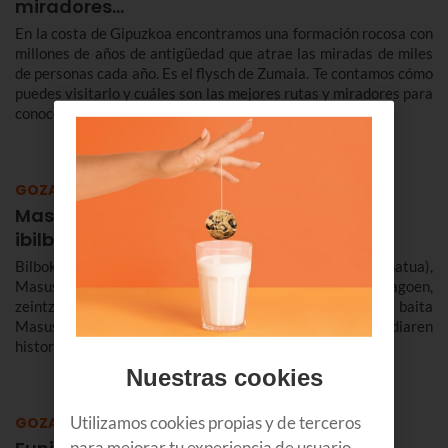
miradores...
En la costa de Gipuzkoa encontramos una formación rocosa con
millones de años de antigüedad que atrae las miradas de miles
de personas cada año. Es el flysch de Zumaia. Te contamos cómo
puedes visitarlo y cuáles son las mejores rutas y miradores para
conocerlo.
GOZATU
Masustegiko funikularra: kokapena,
ibilbidea... eta mural handi bat
Bilbok funikular berri bat du (teknikoki, igogailu inklinatua),
Masustegi auzoan. Hemen azalduko dizugu non dagoen,
zeintzuk diren haren ibilbidea eta geralekuak, eta baita
Masustegiko funikularraren ondoan dagoen mural handiaren
historia ere.
Nuestras cookies
Utilizamos cookies propias y de terceros
GOZATU
para mejorar tu experiencia de usuario,