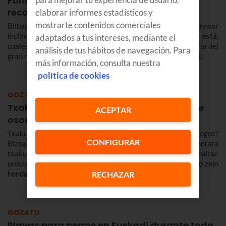
Funicular de Masustegi: ubicación,
recorrido... y un gran mural
elaborar informes estadísticos y
mostrarte contenidos comerciales
Bilbao cuenta con un nuevo funicular (técnicamente, ascensor
inclinado) en el barrio de Masustegi. Te contamos dónde está,
adaptados a tus intereses, mediante el
cuáles son su recorrido y sus paradas y también la historia del
análisis de tus hábitos de navegación. Para
gran mural que hay justo al lado del funicular de Masustegi.
más información, consulta nuestra
política de cookies
GOZATU
Txakurrentzako hondartzak Euskadin urte
ACEPTAR
osoan
Txakurrarekin itsasoaz eta hondartzaz gozatzeko gogoz?
CONFIGURAR
Bizkaian eta Gipuzkoan, urte osoan joan daiteke hondartzetara
txakurrarekin, baita udan ere, baina kasu horretan ohiko bainu-
ordutegitik kanpo bakarrik. Hemen ikusiko duzu Euskadiko zein
hondartzatara joan zaitezkeen txakurrarekin.
RECHAZAR
GOZATU
Playas para perros en Euskadi durante todo