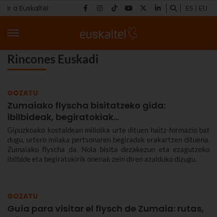
Ir a Euskaltel
ES
EU
Rincones Euskadi
GOZATU
Zumaiako flyscha bisitatzeko gida:
ibilbideak, begiratokiak…
Gipuzkoako kostaldean milioika urte dituen haitz-formazio bat
dugu, urtero milaka pertsonaren begiradak erakartzen dituena.
Zumaiako flyscha da. Nola bisita dezakezun eta ezagutzeko
ibilbide eta begiratokirik onenak zein diren azalduko dizugu.
GOZATU
Guía para visitar el flysch de Zumaia: rutas,