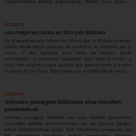
daudenentzako ibilbide gogorragoak. Hemen duzu Bizkaiko
bizikleta-ibilbideen bilduma bat.
GOZATU
Las mejores rutas en bici por Bizkaia
Os proponemos una ruta en bici. Veréis que en Bizkaia tenemos
mucho dónde elegir: urbanas, de carretera, de montaña, por la
costa... Y hay opciones para todos los niveles, desde
principiantes o recorridos asequibles para toda la familia a
rutas más exigentes para aquellos que quieren poner a prueba
su buena forma física. Aquí tienes una recopilación de rutas en
bici por Bizkaia.
GOZATU
Getxoko jauregien ibilbidea: etxe handien
pasealekua
Getxoko jauregien ibilbidea edo etxe handien pasealekua
Euskadiko ibilbide dotoreenetariko bat da. Ikusiko ditugun
altxor arkitektonikoei esker, XIX. mendearen amaierako eta
XX. mendearen hasierako euskal burgesiaren historia,