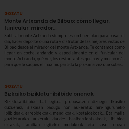
GOZATU
Monte Artxanda de Bilbao: cómo llegar,
funicular, mirador…
Subir al monte Artxanda siempre es un buen plan para pasar el
día, hacer deporte o una ruta y disfrutar de las mejores vistas de
Bilbao desde el mirador del monte Artxanda. Te contamos cómo
llegar en coche, andando y especialmente en el funicular del
monte Artxanda, qué ver, los restaurantes que hay y mucho más
para que le saques el máximo partido la próxima vez que subas.
GOZATU
Bizkaiko bizikleta-ibilbide onenak
Bizikleta-ibilbide bat egitea proposatzen dizuegu. Ikusiko
duzuenez, Bizkaian badugu non aukeratu: hiri-inguruneko
ibilbideak, errepidekoak, mendikoak, kostaldekoak... Eta maila
guztietarako aukerak daude: hasiberrientzakoak, ibilbide
errazak, familian egiteko modukoak eta sasoi onean