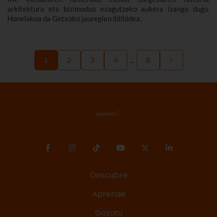
arkitektura eta bizimodua ezagutzeko aukera izango dugu.
Honelakoa da Getxoko jauregien ibilbidea.
1
2
3
4
...
8
>
Descubre
Aprende
Gozatu