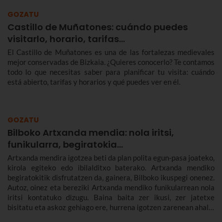
GOZATU
Castillo de Muñatones: cuándo puedes
visitarlo, horario, tarifas...
El Castillo de Muñatones es una de las fortalezas medievales
mejor conservadas de Bizkaia. ¿Quieres conocerlo? Te contamos
todo lo que necesitas saber para planificar tu visita: cuándo
está abierto, tarifas y horarios y qué puedes ver en él.
GOZATU
Bilboko Artxanda mendia: nola iritsi,
funikularra, begiratokia...
Artxanda mendira igotzea beti da plan polita egun-pasa joateko,
kirola egiteko edo ibilalditxo baterako. Artxanda mendiko
begiratokitik disfrutatzen da, gainera, Bilboko ikuspegi onenez.
Autoz, oinez eta bereziki Artxanda mendiko funikularrean nola
iritsi kontatuko dizugu. Baina baita zer ikusi, zer jatetxe
bisitatu eta askoz gehiago ere, hurrena igotzen zarenean ahalik
eta gehien aprobetxa dezazun.