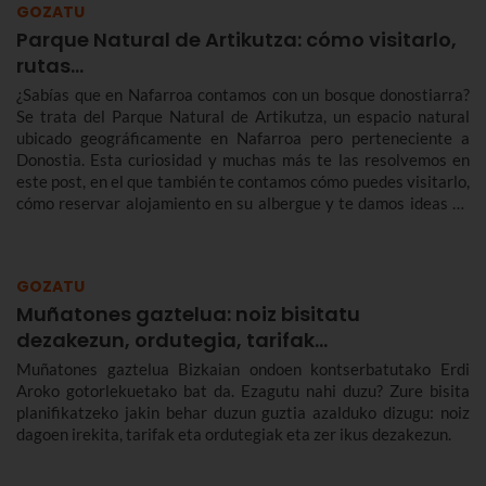
GOZATU
Parque Natural de Artikutza: cómo visitarlo,
rutas...
¿Sabías que en Nafarroa contamos con un bosque donostiarra?
Se trata del Parque Natural de Artikutza, un espacio natural
ubicado geográficamente en Nafarroa pero perteneciente a
Donostia. Esta curiosidad y muchas más te las resolvemos en
este post, en el que también te contamos cómo puedes visitarlo,
cómo reservar alojamiento en su albergue y te damos ideas de
rutas para descubrirlo.
GOZATU
Muñatones gaztelua: noiz bisitatu
dezakezun, ordutegia, tarifak...
Muñatones gaztelua Bizkaian ondoen kontserbatutako Erdi
Aroko gotorlekuetako bat da. Ezagutu nahi duzu? Zure bisita
planifikatzeko jakin behar duzun guztia azalduko dizugu: noiz
dagoen irekita, tarifak eta ordutegiak eta zer ikus dezakezun.