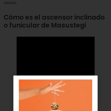
minuto.
Cómo es el ascensor inclinado
o funicular de Masustegi