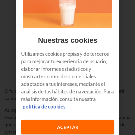
Nuestras cookies
Utilizamos cookies propias y de terceros
para mejorar tu experiencia de usuario,
elaborar informes estadísticos y
mostrarte contenidos comerciales
adaptados a tus intereses, mediante el
El funicular de Masustegi es una obra de ingeniería tan útil
análisis de tus hábitos de navegación. Para
como complicada.
más información, consulta nuestra
política de cookies
Aunque visualmente recuerda a un pequeño funicular,
técnicamente es un ascensor inclinado; es decir, es una cabina
que se desplaza sobre raíles adaptándose a la pendiente del
ACEPTAR
terreno.