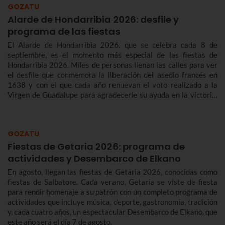
GOZATU
Alarde de Hondarribia 2026: desfile y
programa de las fiestas
El Alarde de Hondarribia 2026, que se celebra cada 8 de
septiembre, es el momento más especial de las fiestas de
Hondarribia 2026. Miles de personas llenan las calles para ver
el desfile que conmemora la liberación del asedio francés en
1638 y con el que cada año renuevan el voto realizado a la
Virgen de Guadalupe para agradecerle su ayuda en la victoria.
Te contamos más sobre el origen y el desfile del Alarde de
Hondarribia 2026 y el programa de fiestas de Hondarribia
2026. Toma nota porque las fiestas son del 4 al 10 de
GOZATU
septiembre.
Fiestas de Getaria 2026: programa de
actividades y Desembarco de Elkano
En agosto, llegan las fiestas de Getaria 2026, conocidas como
fiestas de Salbatore. Cada verano, Getaria se viste de fiesta
para rendir homenaje a su patrón con un completo programa de
actividades que incluye música, deporte, gastronomía, tradición
y, cada cuatro años, un espectacular Desembarco de Elkano, que
este año será el día 7 de agosto.